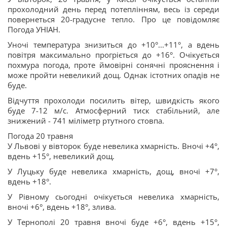
прохолодний день перед потеплінням, весь із середи
повернеться 20-градусне тепло. Про це повідомляє
Погода УНІАН.
Уночі температура знизиться до +10°...+11°, а вдень
повітря максимально прогріється до +16°. Очікується
похмура погода, проте ймовірні сонячні прояснення і
може пройти невеликий дощ. Однак істотних опадів не
буде.
Відчуття прохолоди посилить вітер, швидкість якого
буде 7-12 м/с. Атмосферний тиск стабільний, але
знижений - 741 міліметр ртутного стовпа.
Погода 20 травня
У Львові у вівторок буде невелика хмарність. Вночі +4°,
вдень +15°, невеликий дощ.
У Луцьку буде невелика хмарність, дощ, вночі +7°,
вдень +18°.
У Рівному сьогодні очікується невелика хмарність,
вночі +6°, вдень +18°, злива.
У Тернополі 20 травня вночі буде +6°, вдень +15°,