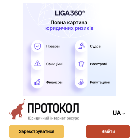
UA
Зареєструватися
Ввійти