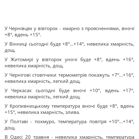
У Чернівцях у вівторок - хмарно з проясненнями, вночі
+8°, вдень +15°.
У Вінниці сьогодні буде +8°...+14°, невелика хмарність,
дощ.
У Житомирі у вівторок уночі буде +8°, вдень +16°,
невелика хмарність, дощ.
У Чернігові стовпчики термометрів покажуть +7°...+16°,
невелика хмарність, легкий дощ.
У Черкасах сьогодні буде вночі +10°, вдень +17°,
невелика хмарність, легкий дощ.
У Кропивницькому температура вночі буде +8°, вдень
+15°, невелика хмарність, злива.
У Полтаві - похмуро, температура повітря +10°...+14°,
дощ.
В Одесі 20 травня - невелика хмарність, температура