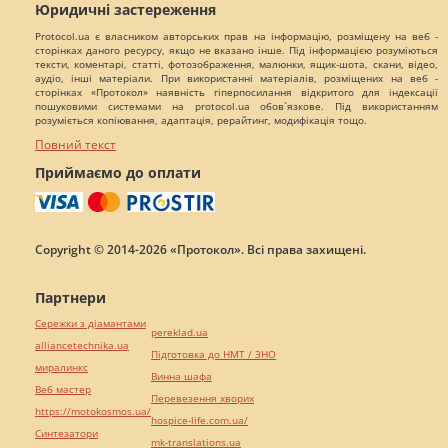
Юридичні застереження
Protocol.ua є власником авторських прав на інформацію, розміщену на веб -
сторінках даного ресурсу, якщо не вказано інше. Під інформацією розуміються
тексти, коментарі, статті, фотозображення, малюнки, ящик-шота, скани, відео,
аудіо, інші матеріали. При використанні матеріалів, розміщених на веб -
сторінках «Протокол» наявність гіперпосилання відкритого для індексації
пошуковими системами на protocol.ua обов`язкове. Під використанням
розуміється копіювання, адаптація, рерайтинг, модифікація тощо.
Повний текст
Приймаємо до оплати
Copyright © 2014-2026 «Протокол». Всі права захищені.
Партнери
Сережки з діамантами
pereklad.ua
alliancetechnika.ua
Підготовка до НМТ / ЗНО
миралинкс
Винна шафа
Веб мастер
Перевезення хворих
https://motokosmos.ua/
hospice-life.com.ua/
Синтезатори
mk-translations.ua