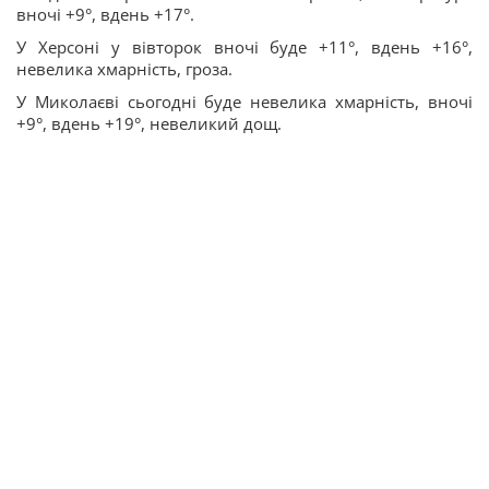
вночі +9°, вдень +17°.
У Херсоні у вівторок вночі буде +11°, вдень +16°,
невелика хмарність, гроза.
У Миколаєві сьогодні буде невелика хмарність, вночі
+9°, вдень +19°, невеликий дощ.