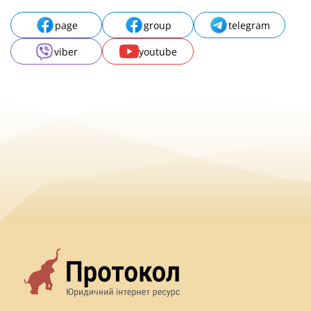
page
group
telegram
viber
youtube