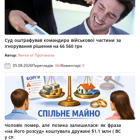
Суд оштрафував командира військової частини за
ігнорування рішення на 66 560 грн
Автор:
Лента от Протокола
05.08.2026
Переглядів:
364
Коментарі:
0
Чоловік помер, але позика залишилася: як фраза
«на його розсуд» коштувала дружині $1,1 млн ( ВС
у сп