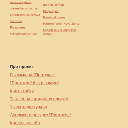
perevod.agency
maltina.com.ua
agrotechnika.com.ua
Шафи купе
europeservice.com.ua
Брендові сумки
текст юа
Натяжні стелі Nova Stelya
Посилання
Перевезення хворих за
kievperevod.com.ua
кордон
Про проект
Реклама на "Протокол"
"Протокол" без реклами!
Карта сайту
Тендер на юридичну послугу
Угода користувача
Допомогти ресурсу "Протокол"
Кредит онлайн