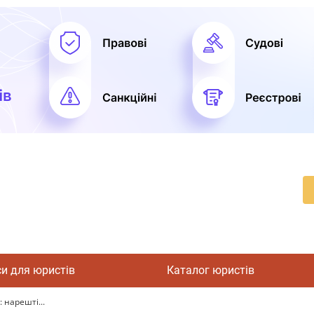
си для юристів
Каталог юристів
 нарешті...