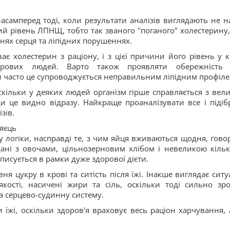
асамперед тоді, коли результати аналізів виглядають не н
й рівень ЛПНЩ, тобто так званого "поганого" холестерину,
нях серця та ліпідних порушеннях.
ає холестерин з раціону, і з цієї причини його рівень у к
рових людей. Варто також проявляти обережність
ки часто це супроводжується неправильним ліпідним профіле
скільки у деяких людей організм гірше справляється з вел
ди це видно відразу. Найкраще проаналізувати все і підіб
зів.
 яєць
у логіки, насправді те, з чим яйця вживаються щодня, гово
одані з овочами, цільнозерновим хлібом і невеликою кільк
писується в рамки дуже здорової дієти.
я цукру в крові та ситість після їжі. Інакше виглядає ситуа
кості, насичені жири та сіль, оскільки тоді сильно зро
а серцево-судинну систему.
їжі, оскільки здоров'я враховує весь раціон харчування, 