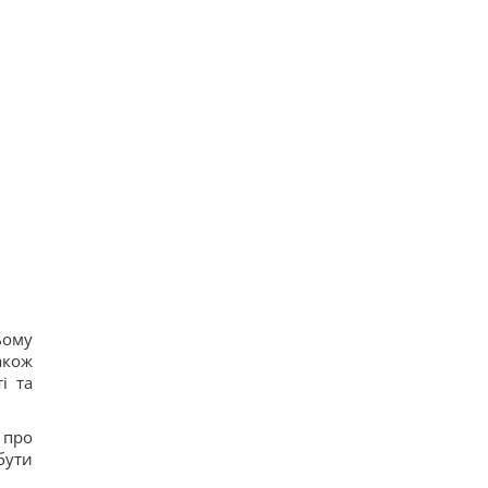
ьому
акож
і та
 про
бути