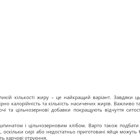
ликій кількості жиру – це найкращий варіант. Завдяки ц
рно калорійність та кількість насичених жирів. Важливо т
очі та цільнозернові добавки покращують відчуття ситост
шпинатом і цільнозерновим хлібом. Варто також подбати
у, оскільки сирі або недостатньо приготовані яйця можуть 
ть харчові отруєння.