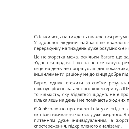
Скільки яєць на тиждень вважається розум
У здорової людини найчастіше вважаєтьс
перерахунку на тиждень дуже розумною є кі
Це не жорстка межа, оскільки багато що зал
з'їдається щодня, і що на це все кажуть р
яєць на день не погіршує ліпідні показники
інші елементи раціону не до кінця добре під
Варто, однак, стежити за своїми результа
показує рівень загального холестерину, ЛПН
то кількість, яку з'їдається щодня, не є п
кілька яєць на день і не помічають жодних п
Є й абсолютно протилежні відгуки, згідно з
як після вживання чогось дуже жирного. З 
питанням дуже індивідуальним, а жорст
спостереження, підкріпленого аналізами.