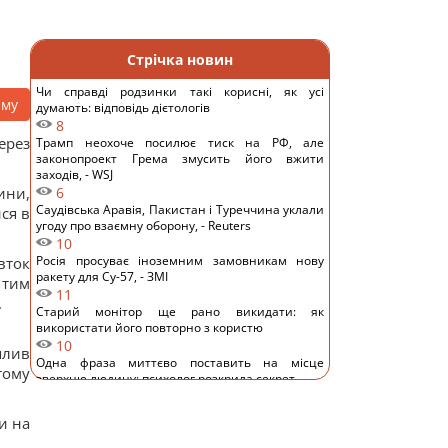
Стрічка новин
Чи справді родзинки такі корисні, як усі
аму
думають: відповідь дієтологів
8
ерез
Трамп неохоче посилює тиск на РФ, але
законопроект Грема змусить його вжити
заходів, - WSJ
ини,
6
Саудівська Аравія, Пакистан і Туреччина уклали
ся в
угоду про взаємну оборону, - Reuters
10
Росія просуває іноземним замовникам нову
вток
ракету для Су-57, - ЗМІ
 тим
11
.
Старий монітор ще рано викидати: як
використати його повторно з користю
10
плив
Одна фраза миттєво поставить на місце
тому
зверхню людину: психолог розкрила секрет
11
Росія збирається остаточно анексувати частину
и на
Грузії, - країни НАТО
14