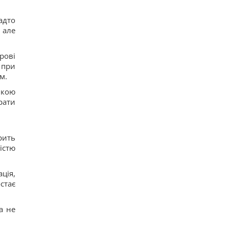
адто
 але
рові
 при
м.
икою
рати
рить
істю
ція,
стає
а не