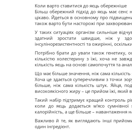
Коли варто ставитися до яєць обережніше
Більш обережний підхід до яєць має сенс н
цікаво. Йдеться в основному про підвищени
також варто бути насторожі при захворюван
У таких ситуаціях організм сильніше відчув
здатний зростати швидше, ніж у здо
інсулінорезистентності та ожирінні, оскіль
Потрібно брати до уваги також генетику, о
кількістю холестерину з їжі, хоча не завж
кількість яєць на основі самопочуття та аналі
Що має більше значення, ніж сама кількість
Хоча це здається суперечливим з точки зор
більше, ніж сама кількість штук. Яйця, п
високоякісного жиру – це прийом їжі, який в
Такий набір підтримує кращий контроль рівн
коли до яєць додається м'ясо сумнівної я
калорійність, а ще більше – навантаження н
Важливо й те, як виглядають інші прийоми 
один інгредієнт.