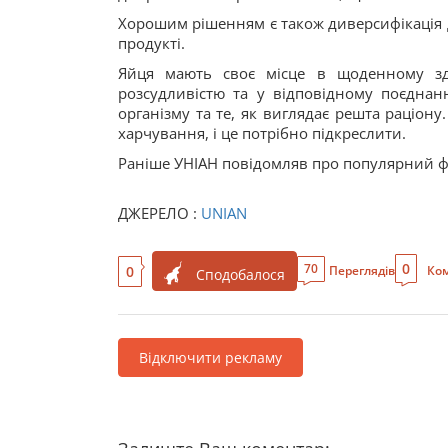
Хорошим рішенням є також диверсифікація д
продукті.
Яйця мають своє місце в щоденному зд
розсудливістю та у відповідному поєднанн
організму та те, як виглядає решта раціон
харчування, і це потрібно підкреслити.
Раніше УНІАН повідомляв про популярний ф
ДЖЕРЕЛО :
UNIAN
0
70
0
Переглядів
Ком
Сподобалося
Відключити рекламу