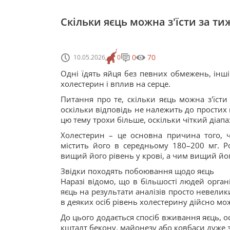
Скільки яєць можна з'їсти за ти
0
70
10.05.2026
0
Одні їдять яйця без певних обмежень, інш
холестерин і вплив на серце.
Питання про те, скільки яєць можна з'їсти
оскільки відповідь не належить до простих 
цю тему трохи більше, оскільки чіткий діапазо
Холестерин – це основна причина того, 
містить його в середньому 180–200 мг. Р
вищий його рівень у крові, а чим вищий йо
Звідки походять побоювання щодо яєць
Наразі відомо, що в більшості людей орган
яєць на результати аналізів просто невелик
в деяких осіб рівень холестерину дійсно мож
До цього додається спосіб вживання яєць, о
кшталт бекону, майонезу або ковбаси дуже з