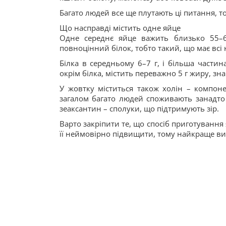
Багато людей все ще плутають ці питання, т
Що насправді містить одне яйце
Одне середнє яйце важить близько 55–6
повноцінний білок, тобто такий, що має всі
Білка в середньому 6–7 г, і більша частина
окрім білка, містить переважно 5 г жиру, зн
У жовтку міститься також холін – компоне
загалом багато людей споживають занадто м
зеаксантин – сполуки, що підтримують зір.
Варто закріпити те, що спосіб приготування
її неймовірно підвищити, тому найкраще виб