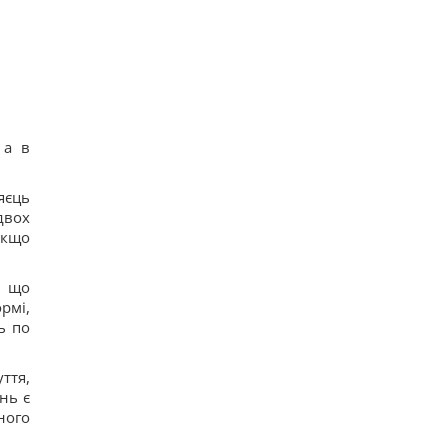
24
Росія почала використовувати збільшену
версію "Гербери", - Флеш
14
Смачна сирна запіканка з рисом: старовинний
рецепт по-українськи
15
Дантес показався з новою коханою (фото)
16
 а в
Ryanair додав ще більше рейсів до Марокко:
одразу три з них – із Польщі
15
яєць
Порожні грядки в серпні - велика помилка: що з
двох
ними робити після збору врожаю
якщо
13
, що
рмі,
ь по
ття,
нь є
ного