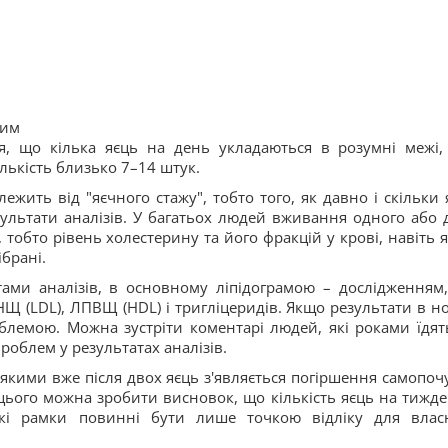
ним
я, що кілька яєць на день укладаються в розумні межі,
лькість близько 7–14 штук.
ежить від "яєчного стажу", тобто того, як давно і скільки 
езультати аналізів. У багатьох людей вживання одного або 
, тобто рівень холестерину та його фракцій у крові, навіть 
ібрані.
тами аналізів, в основному ліпідограмою – дослідженням
Щ (LDL), ЛПВЩ (HDL) і тригліцеридів. Якщо результати в но
роблемою. Можна зустріти коментарі людей, які роками їдят
роблем у результатах аналізів.
 якими вже після двох яєць з'являється погіршення самопочу
цього можна зробити висновок, що кількість яєць на тижде
кі рамки повинні бути лише точкою відліку для влас