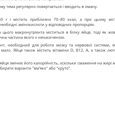
ому тема регулярно повертається і вводить в оману.
0 г і містить приблизно 70–80 ккал, а при цьому міс
 необхідні амінокислоти у відповідних пропорціях.
 цього макронутрієнта міститься в білку яйця, тоді як жов
ачна частина якого є ненасиченою.
нт, необхідний для роботи мозку та нервової системи, я
ало. Яйце також містить вітаміни D, B12, A, а також люте
 яйця змінює його калорійність, оскільки смаження на жирі 
ирати варіанти "вм'яко" або "круто".