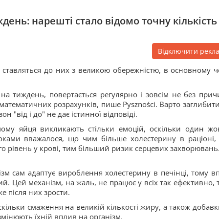
ждень: нарешті стало відомо точну кількість
Відключити рекл
і ставляться до них з великою обережністю, в основному ч
 на тиждень, повертається регулярно і зовсім не без прич
математичних розрахунків, пише Pyszności. Варто заглибити
н "від і до" не дає істинної відповіді.
чому яйця викликають стільки емоцій, оскільки один жо
оками вважалося, що чим більше холестерину в раціоні,
го рівень у крові, тим більший ризик серцевих захворювань
ізм сам адаптує вироблення холестерину в печінці, тому в
ий. Цей механізм, на жаль, не працює у всіх так ефективно, 
е після них зрости.
скільки смаження на великій кількості жиру, а також добавк
мінюють їхній вплив на організм.