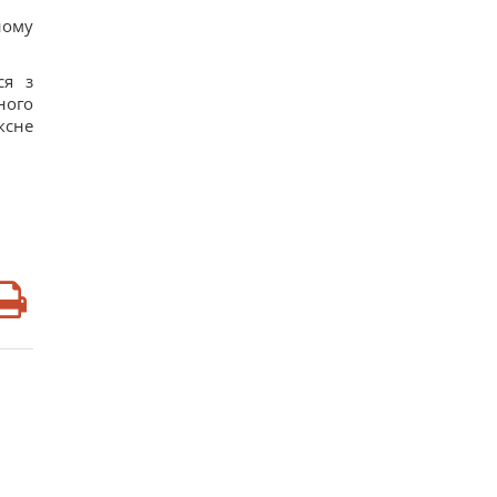
ному
ся з
ного
ксне