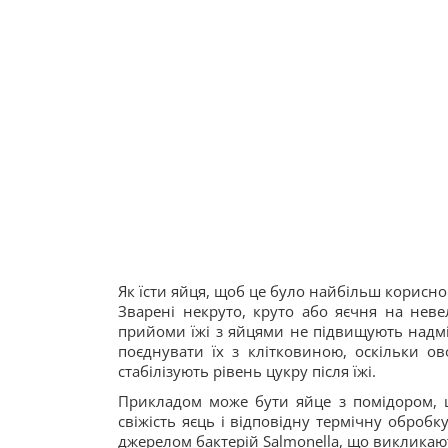
Як їсти яйця, щоб це було найбільш корисно
Зварені некруто, круто або яєчня на неве
прийоми їжі з яйцями не підвищують надмі
поєднувати їх з клітковиною, оскільки ов
стабілізують рівень цукру після їжі.
Прикладом може бути яйце з помідором, 
свіжість яєць і відповідну термічну обробк
джерелом бактерій Salmonella, що викликаю