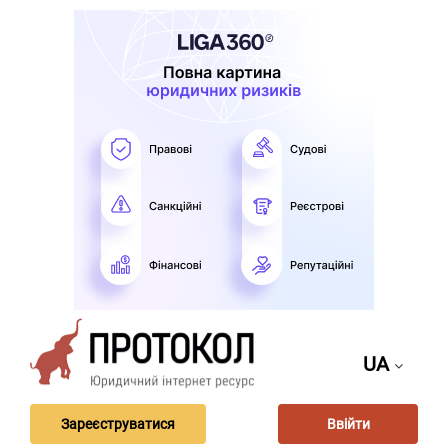
UA
Зареєструватися
Ввійти