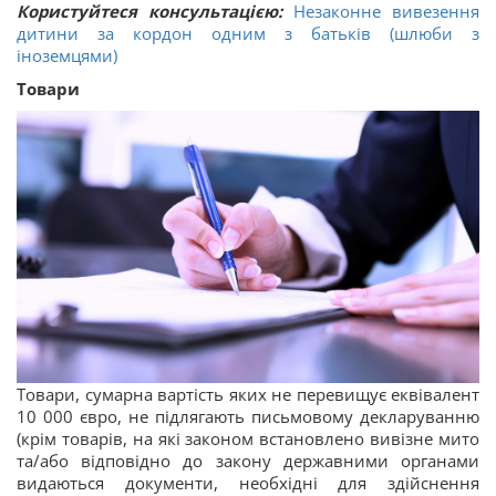
Користуйтеся консультацією:
Незаконне вивезення
дитини за кордон одним з батьків (шлюби з
іноземцями)
Товари
Товари, сумарна вартість яких не перевищує еквівалент
10 000 євро, не підлягають письмовому декларуванню
(крім товарів, на які законом встановлено вивізне мито
та/або відповідно до закону державними органами
видаються документи, необхідні для здійснення