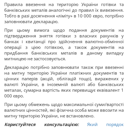
Правила ввезення на територію України готівки та
банківських металів аналогічні до правил їх вивезення.
Тобто в разі досягнення «ліміту» в 10 000 євро, потрібно
заповнювати декларацію.
При цьому вимога щодо подання документів на
підтвердження зняття
готівки з власних рахунків у
банках і квитанції про здійснення валютно-обмінної
операції з цією готівкою, а також документів на
придбання банківських металів в даному випадку
митницею
не застосовується
.
Декларацію потрібно заповнювати також при ввезенні
на митну територію України платіжних документів та
цінних паперів (акцій, облігацій тощо), виражених у
валюті України, в іноземній валюті або банківських
металах, сумарна вартість яких перевищує еквівалент 1
000 євро.
При цьому
обмежень щодо максимальної суми/вартості
валютних цінностей, які фізична особа може ввозити на
митну територію України,
не встановлено
.
Користуйтеся консультацією:
Який порядок