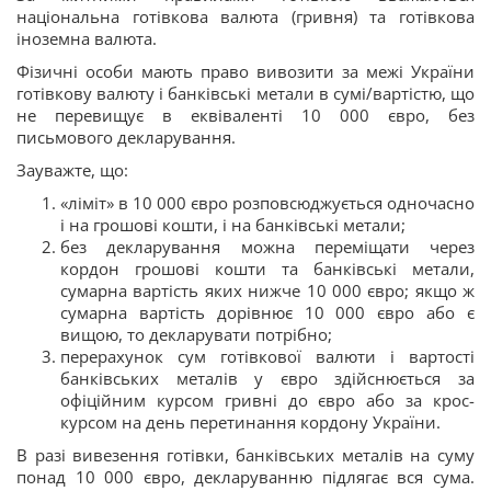
національна готівкова валюта (гривня) та готівкова
іноземна валюта.
Фізичні особи мають право вивозити за межі України
готівкову валюту і банківські метали в сумі/вартістю, що
не перевищує в еквіваленті 10 000 євро, без
письмового декларування.
Зауважте, що:
«ліміт» в 10 000 євро розповсюджується одночасно
і на грошові кошти, і на банківські метали;
без декларування можна переміщати через
кордон грошові кошти та банківські метали,
сумарна вартість яких нижче 10 000 євро; якщо ж
сумарна вартість дорівнює 10 000 євро або є
вищою, то декларувати потрібно;
перерахунок сум готівкової валюти і вартості
банківських металів у євро здійснюється за
офіційним курсом гривні до євро або за крос-
курсом на день перетинання кордону України.
В разі вивезення готівки, банківських металів на суму
понад 10 000 євро, декларуванню підлягає
вся сума
.