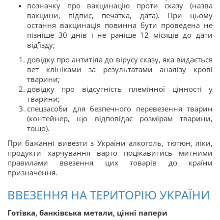
позначку про вакцинацію проти сказу (назва
вакцини, підпис, печатка, дата). При цьому
остання вакцинація повинна бути проведена не
пізніше 30 днів і не раніше 12 місяців до дати
від’їзду;
довідку про антитіла до вірусу сказу, яка видається
вет клініками за результатами аналізу крові
тварини;
довідку про відсутність племінної цінності у
тварини;
спецзасоби для безпечного перевезення тварин
(контейнер, що відповідає розмірам тварини,
тощо).
При бажанні вивезти з України алкоголь, тютюн, ліки,
продукти харчування варто поцікавитись митними
правилами ввезення
цих товарів до країни
призначення.
ВВЕЗЕННЯ НА ТЕРИТОРІЮ УКРАЇНИ
Готівка, банківська метали, цінні папери