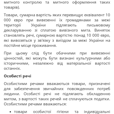
митного контролю та митного оформлення таких
товарів)
.
Товари, сумарна вартість яких перевищує еквівалент 10
000 євро при вивезенні їх громадянами за межі
території України підлягають письмовому
декларуванню зі сплатою вивізного мита. Виняток
становлять речі, сумарною вартістю понад 10 000 євро,
які вивозяться у зв'язку з виїздом за межі України на
постійне місце проживання.
При цьому слід бути обачними при вивезенні
цінностей, які можуть бути визнані культурними або
історичними, незалежно від матеріальної вартості
останніх.
Особисті речі
Особистими речами вважаються товари, призначені
для забезпечення звичайних повсякденних потреб
людини. Особисті речі не підлягають обкладенню
митом, з вартості таких речей не сплачуються податки.
Особистими
речами
вважаються:
товари особистої гігієни та індивідуальні