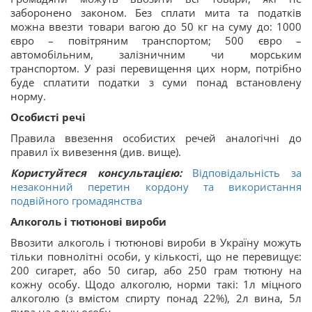
заборонено законом. Без сплати мита та податків
можна ввезти товари вагою до 50 кг на суму до: 1000
євро – повітряним транспортом; 500 євро –
автомобільним, залізничним чи морським
транспортом. У разі перевищення цих норм, потрібно
буде сплатити податки з суми понад встановлену
норму.
Особисті речі
Правила ввезення особистих речей аналогічні до
правил їх вивезення (див. вище).
Користуйтеся консультацією:
Відповідальність за
незаконний перетин кордону та використання
подвійного громадянства
Алкоголь і тютюнові вироби
Ввозити алкоголь і тютюнові вироби в Україну можуть
тільки повнолітні особи, у кількості, що не перевищує:
200 сигарет, або 50 сигар, або 250 грам тютюну на
кожну особу. Щодо алкоголю, норми такі: 1л міцного
алкоголю (з вмістом спирту понад 22%), 2л вина, 5л
пива на одну особу.