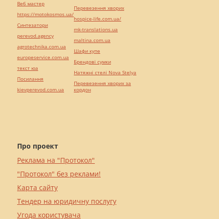
Веб мастер
Перевезення хворих
https://motokosmos.ua/
hospice-life.com.ua/
Синтезатори
mk-translations.ua
perevod.agency
maltina.com.ua
agrotechnika.com.ua
Шафи купе
europeservice.com.ua
Брендові сумки
текст юа
Натяжні стелі Nova Stelya
Посилання
Перевезення хворих за
kievperevod.com.ua
кордон
Про проект
Реклама на "Протокол"
"Протокол" без реклами!
Карта сайту
Тендер на юридичну послугу
Угода користувача