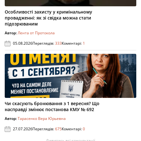
Особливості захисту у кримінальному
провадженні: як зі свідка можна стати
підозрюваним
Автор:
Лента от Протокола
05.08.2026
Переглядів:
333
Коментарі:
1
Чи скасують бронювання з 1 вересня? Що
насправді змінює постанова КМУ № 692
Автор:
Тарасенко Вера Юрьевна
27.07.2026
Переглядів:
675
Коментарі:
0
Дивитись всі консультації