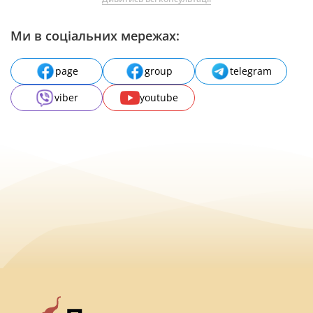
Ми в соціальних мережах:
page
group
telegram
viber
youtube