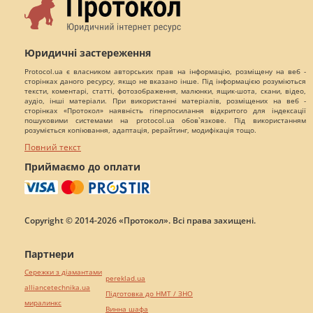
Юридичні застереження
Protocol.ua є власником авторських прав на інформацію, розміщену на веб -
сторінках даного ресурсу, якщо не вказано інше. Під інформацією розуміються
тексти, коментарі, статті, фотозображення, малюнки, ящик-шота, скани, відео,
аудіо, інші матеріали. При використанні матеріалів, розміщених на веб -
сторінках «Протокол» наявність гіперпосилання відкритого для індексації
пошуковими системами на protocol.ua обов`язкове. Під використанням
розуміється копіювання, адаптація, рерайтинг, модифікація тощо.
Повний текст
Приймаємо до оплати
Copyright © 2014-2026 «Протокол». Всі права захищені.
Партнери
Сережки з діамантами
pereklad.ua
alliancetechnika.ua
Підготовка до НМТ / ЗНО
миралинкс
Винна шафа