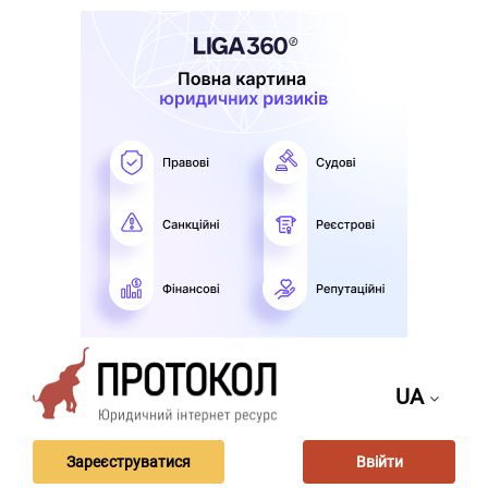
UA
Зареєструватися
Ввійти