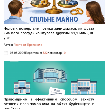
Чоловік помер, але позика залишилася: як фраза
«на його розсуд» коштувала дружині $1,1 млн ( ВС
у сп
Автор:
Лента от Протокола
05.08.2026
Переглядів:
522
Коментарі:
0
Правомірним і ефективним способом захисту
речових прав замовника на об’єкт будівництва в
разі їх осп