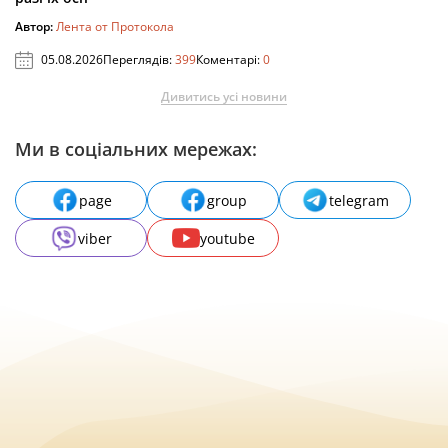
Автор:
Лента от Протокола
05.08.2026
Переглядів:
399
Коментарі:
0
Дивитись усі новини
Ми в соціальних мережах:
page
group
telegram
viber
youtube