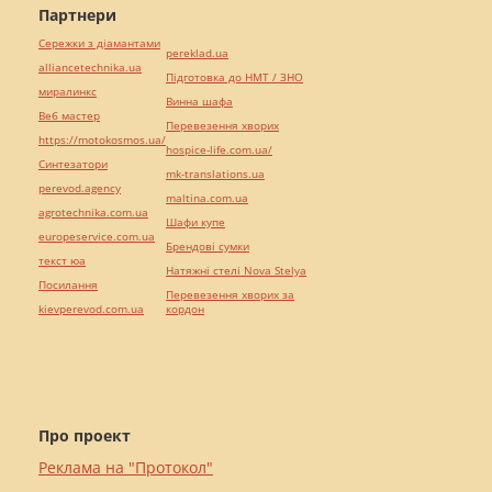
Партнери
Сережки з діамантами
pereklad.ua
alliancetechnika.ua
Підготовка до НМТ / ЗНО
миралинкс
Винна шафа
Веб мастер
Перевезення хворих
https://motokosmos.ua/
hospice-life.com.ua/
Синтезатори
mk-translations.ua
perevod.agency
maltina.com.ua
agrotechnika.com.ua
Шафи купе
europeservice.com.ua
Брендові сумки
текст юа
Натяжні стелі Nova Stelya
Посилання
Перевезення хворих за
kievperevod.com.ua
кордон
Про проект
Реклама на "Протокол"