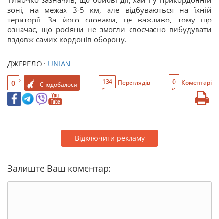
Тимочко зазначив, що бойові дії, хай і у прикордонній
зоні, на межах 3-5 км, але відбуваються на їхній
території. За його словами, це важливо, тому що
означає, що росіяни не змогли своєчасно вибудувати
вздовж самих кордонів оборону.
ДЖЕРЕЛО :
UNIAN
0
134
0
Переглядів
Коментарі
Сподобалося
Відключити рекламу
Залиште Ваш коментар: