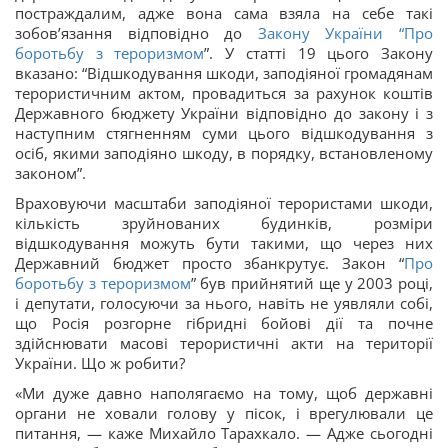
постраждалим, адже вона сама взяла на себе такі
зобов’язання відповідно до
Закону України “
Про
боротьбу з тероризмом
”. У статті 19 цього Закону
вказано: “Відшкодування шкоди, заподіяної громадянам
терористичним актом, провадиться за рахунок коштів
Державного бюджету України відповідно до закону і з
наступним стягненням суми цього відшкодування з
осіб, якими заподіяно шкоду, в порядку, встановленому
законом”.
Враховуючи масштаби заподіяної терористами шкоди,
кількість зруйнованих будинків, розміри
відшкодування можуть бути такими, що через них
Державний бюджет просто збанкрутує. Закон “
Про
боротьбу з тероризмом
” був прийнятий ще у 2003 році,
і депутати, голосуючи за нього, навіть не уявляли собі,
що Росія розгорне гібридні бойові дії та почне
здійснювати масові терористичні акти на території
України. Що ж робити?
«Ми дуже давно наполягаємо на тому, щоб державні
органи не ховали голову у пісок, і врегулювали це
питання, — каже Михайло Тарахкало. — Адже сьогодні