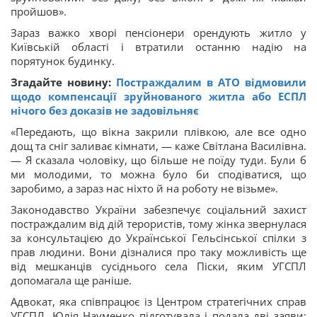
пройшов».
Зараз важко хворі пенсіонери орендують житло у
Київській області і втратили останню надію на
порятунок будинку.
Згадайте новину:
Постраждалим в АТО відмовили
щодо компенсації зруйнованого житла або ЕСПЛ
нічого без доказів не задовільняє
«Передають, що вікна закрили плівкою, але все одно
дощ та сніг заливає кімнати, — каже Світлана Василівна.
— Я сказала чоловіку, що більше не поїду туди. Були б
ми молодими, то можна було би сподіватися, що
заробимо, а зараз нас ніхто й на роботу не візьме».
Законодавство України забезпечує соціальний захист
постраждалим від дій терористів, тому жінка звернулася
за консультацією до Української Гельсінської спілки з
прав людини. Вони дізналися про таку можливість ще
від мешканців сусіднього села Піски, яким УГСПЛ
допомагала ще раніше.
Адвокат, яка співпрацює із Центром стратегічних справ
УГСПЛ, Юлія Науменко підготувала і подала дві заяви: