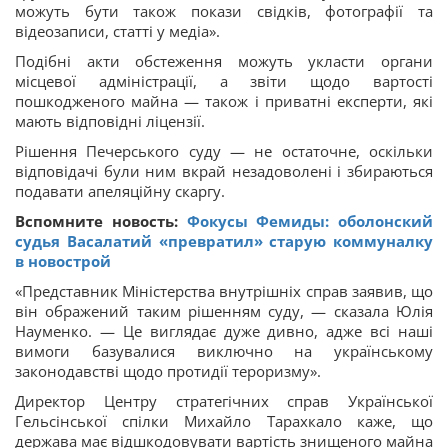
можуть бути також покази свідків, фотографії та
відеозаписи, статті у медіа».
Подібні акти обстеження можуть укласти органи
місцевої адміністрації, а звіти щодо вартості
пошкодженого майна — також і приватні експерти, які
мають відповідні ліцензії.
Рішення Печерського суду — не остаточне, оскільки
відповідачі були ним вкрай незадоволені і збираються
подавати апеляційну скаргу.
Вспомните новость:
Фокусы Фемиды: оболонский
судья Васалатий «превратил» старую коммуналку
в новострой
«Представник Міністерства внутрішніх справ заявив, що
він ображений таким рішенням суду, — сказала Юлія
Науменко. — Це виглядає дуже дивно, адже всі наші
вимоги базувалися виключно на українському
законодавстві щодо протидії тероризму».
Директор Центру стратегічних справ Української
Гельсінської спілки Михайло Тарахкало каже, що
держава має відшкодовувати вартість знищеного майна