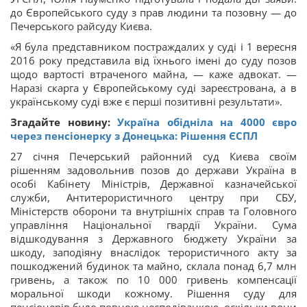
до Європейського суду з прав людини та позовну — до
Печерського райсуду Києва.
«Я була представником постраждалих у суді і 1 вересня
2016 року представила від їхнього імені до суду позов
щодо вартості втраченого майна, — каже адвокат. —
Наразі скарга у Європейському суді зареєстрована, а в
українському суді вже є перші позитивні результати».
Згадайте новину:
Україна обідніла на 4000 євро
через пенсіонерку з Донецька: Рішення ЄСПЛ
27 січня Печерський районний суд Києва своїм
рішенням задовольнив позов до держави Україна в
особі Кабінету Міністрів, Державної казначейської
служби, Антитерористичного центру при СБУ,
Міністерств оборони та внутрішніх справ та Головного
управління Національної гвардії України. Сума
відшкодування з Державного бюджету України за
шкоду, заподіяну внаслідок терористичного акту за
пошкоджений будинок та майно, склала понад 6,7 млн
гривень, а також по 10 000 гривень компенсації
моральної шкоди кожному. Рішення суду для