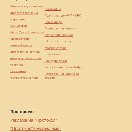
Сережки з діамантами
pereklad.ua
alliancetechnika.ua
Підготовка до НМТ / ЗНО
миралинкс
Винна шафа
Веб мастер
Перевезення хворих
https://motokosmos.ua/
hospice-life.com.ua/
Синтезатори
mk-translations.ua
perevod.agency
maltina.com.ua
agrotechnika.com.ua
Шафи купе
europeservice.com.ua
Брендові сумки
текст юа
Натяжні стелі Nova Stelya
Посилання
Перевезення хворих за
kievperevod.com.ua
кордон
Про проект
Реклама на "Протокол"
"Протокол" без реклами!