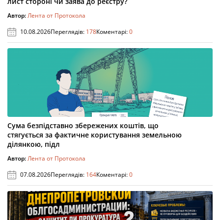
лист стороні чи заява до реєстру?
Автор:
Лента от Протокола
10.08.2026
Переглядів:
178
Коментарі:
0
Сума безпідставно збережених коштів, що
стягується за фактичне користування земельною
ділянкою, підл
Автор:
Лента от Протокола
07.08.2026
Переглядів:
164
Коментарі:
0