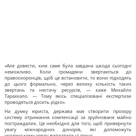
«Але довести, ким саме була завдана шкода сьогодні
неможливо. Коли громадяни звертаються до
правоохоронців, щоб це встановити, то вони підходять
до цього формально, через велику кількість таких
звертань та нестачу ресурсів, — каже Михайло
Тарахкало. — Тому якісь спеціалізовані експертизи
проводяться досить рідко».
На думку юриста, держава має створити прозору
систему отримання компенсації за зруйноване майно
постраждалих. Це необхідно для того, щоб привернути
увагу міжнародних донорів, які допоможуть
українському уряду виплатити ці гроші.