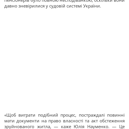
пенсіонерів було повною несподіванкою, оскільки вони
давно зневірилися у судовій системі України.
«Щоб виграти подібний процес, постраждалі повинні
мати документи на право власності та акт обстеження
зруйнованого житла, — каже Юлія Науменко. — Це