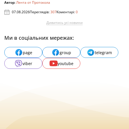
Автор:
Лента от Протокола
07.08.2026
Переглядів:
307
Коментарі:
0
Дивитись усі новини
Ми в соціальних мережах:
page
group
telegram
viber
youtube