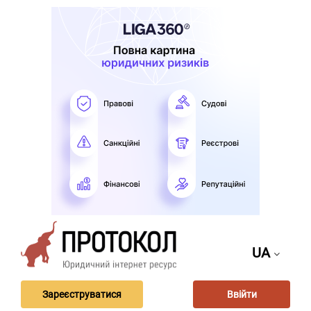
UA
Зареєструватися
Ввійти