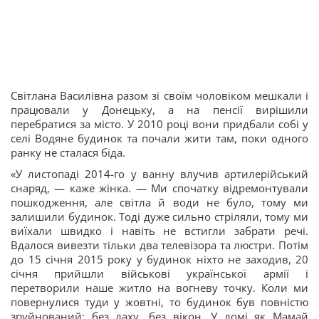
Світлана Василівна разом зі своїм чоловіком мешкали і
працювали у Донецьку, а на пенсії вирішили
перебратися за місто. У 2010 році вони придбали собі у
селі Водяне будинок та почали жити там, поки одного
ранку не сталася біда.
«У листопаді 2014-го у ванну влучив артилерійський
снаряд, — каже жінка. — Ми спочатку відремонтували
пошкодження, але світла й води не було, тому ми
залишили будинок. Тоді дуже сильно стріляли, тому ми
виїхали швидко і навіть не встигли забрати речі.
Вдалося вивезти тільки два телевізора та люстри. Потім
до 15 січня 2015 року у будинок ніхто не заходив, 20
січня прийшли військові української армії і
перетворили наше житло на вогневу точку. Коли ми
повернулися туди у жовтні, то будинок був повністю
зруйнований: без даху, без вікон. У домі як Мамай