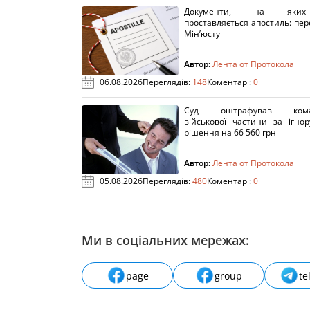
Документи, на яки
проставляється апостиль: пере
Мін’юсту
Автор:
Лента от Протокола
06.08.2026
Переглядів:
148
Коментарі:
0
Суд оштрафував кома
військової частини за ігно
рішення на 66 560 грн
Автор:
Лента от Протокола
05.08.2026
Переглядів:
480
Коментарі:
0
Ми в соціальних мережах:
page
group
te