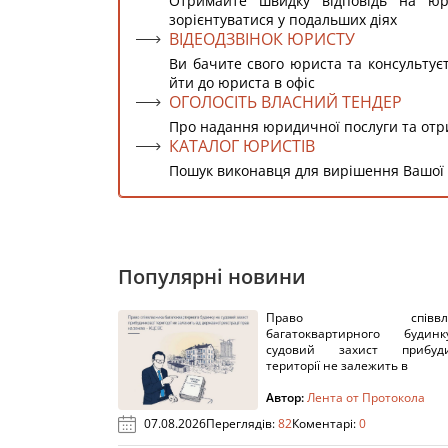
Отримайте швидку відповідь на ю
зорієнтуватися у подальших діях
ВІДЕОДЗВІНОК ЮРИСТУ
Ви бачите свого юриста та консультує
йти до юриста в офіс
ОГОЛОСІТЬ ВЛАСНИЙ ТЕНДЕР
Про надання юридичної послуги та от
КАТАЛОГ ЮРИСТІВ
Пошук виконавця для вирішення Вашої
Популярні новини
Право співвлас
багатоквартирного буди
судовий захист прибуди
території не залежить в
Автор:
Лента от Протокола
07.08.2026
Переглядів:
82
Коментарі:
0