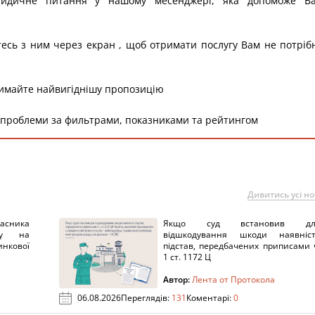
ридичне питання у нашому месенджері, яка допоможе В
тесь з ним через екран , щоб отримати послугу Вам не потріб
римайте найвигіднішу пропозицію
 проблеми за фильтрами, показниками та рейтингом
Дивитись усі н
ника
Якщо суд встановив дл
нку на
відшкодування шкоди наявніс
нкової
підстав, передбачених приписами 
1 ст. 1172 Ц
Автор:
Лента от Протокола
06.08.2026
Переглядів:
131
Коментарі:
0