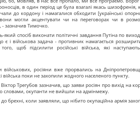
ю, бо, мовляв, в нас все пропало, ми все програємо. Ворог
носців, в один період це була взагалі якась шизофренія, 
 мчали до кордону і намагалися обходити [українські опорн
 вони могли акцентувати чи на переговорах чи в розмо
 - зазначив Тимочко.
ь-який спосіб виконати політичні завдання Путіна по виход
о є і військова задача - противник намагається розширит
того, щоб підсилити російські війська, які наступают
и військових, росіяни вже прорвались на Дніпропетровщ
і війська поки не захопили жодного населеного пункту.
Віктор Трегубов зазначив, що заяви росіян про вихід на ко
ого словами, окупанти не вийшли на адмінмежу.
до брехні, коли заявляли, що нібито окупаційна армія захо