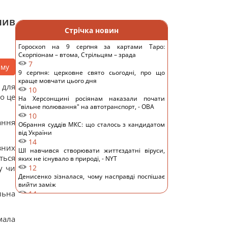
нив
Стрічка новин
Гороскоп на 9 серпня за картами Таро:
Скорпіонам – втома, Стрільцям – зрада
7
аму
9 серпня: церковне свято сьогодні, про що
краще мовчати цього дня
 для
10
ро це
На Херсонщині росіянам наказали почати
"вільне полювання" на автотранспорт, - ОВА
10
ання
Обрання суддів МКС: що сталось з кандидатом
від України
14
зних
ШІ навчився створювати життєздатні віруси,
ться
яких не існувало в природі, - NYT
у чи
12
Денисенко зізналася, чому насправді поспішає
вийти заміж
льна
14
Навіщо досвідчені господині кладуть фольгу в
холодильник: простий домашній лайфхак
мала
11