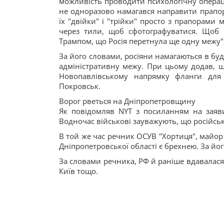
можливість проводити психологічну операці
не одноразово намагався направити прапоро
їх "двійки" і "трійки" просто з прапорами
через тили, щоб сфотографуватися. Щоб
Трампом, що Росія перетнула ще одну межу",
За його словами, росіяни намагаються в буд
адміністративну межу. При цьому додав, щ
Новопавлівському напрямку фланги для 
Покровськ.
Ворог рветься на Дніпропетровщину
Як повідомляв NYT з посиланням на заяв
Водночас військові зауважують, що російськ
В той же час речник ОСУВ "Хортиця", майор 
Дніпропетровської області є брехнею. За й
За словами речника, РФ й раніше вдавалася 
Київ тощо.