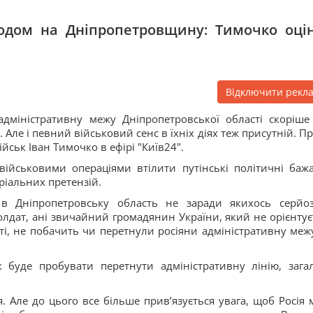
одом на Дніпропетровщину: Тимочко оці
Відключити рекл
адміністративну межу Дніпропетровської області скоріше
. Але і певний військовий сенс в їхніх діях теж присутній. П
ійськ Іван Тимочко в ефірі "Київ24".
військовими операціями втілити путінські політичні баж
ріальних претензій.
в Дніпропетровську область не заради якихось серйо
солдат, ані звичайний громадянин України, який не орієнтує
арті, не побачить чи перетнули росіяни адміністративну меж
 буде пробувати перетнути адміністративну лінію, зага
. Але до цього все більше прив’язується увага, щоб Росія 