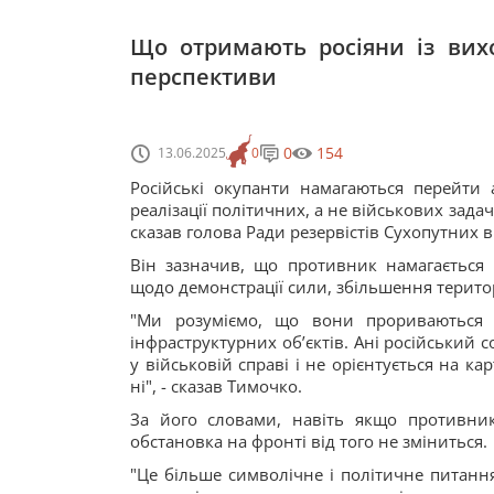
Що отримають росіяни із вих
перспективи
0
154
13.06.2025
0
Російські окупанти намагаються перейти 
реалізації політичних, а не військових задач
сказав голова Ради резервістів Сухопутних в
Він зазначив, що противник намагається 
щодо демонстрації сили, збільшення терито
"Ми розуміємо, що вони прориваються 
інфраструктурних об’єктів. Ані російський 
у військовій справі і не орієнтується на к
ні", - сказав Тимочко.
За його словами, навіть якщо противник
обстановка на фронті від того не зміниться.
"Це більше символічне і політичне питання