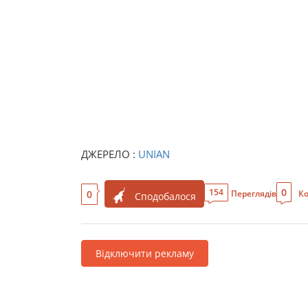
ДЖЕРЕЛО :
UNIAN
0
154
0
Переглядів
Ко
Сподобалося
Відключити рекламу