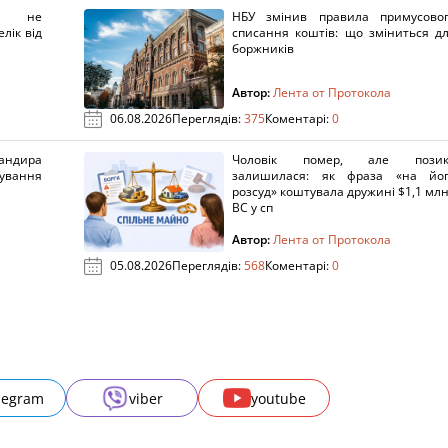
х не
НБУ змінив правила примусово
лік від
списання коштів: що зміниться д
боржників
Автор:
Лента от Протокола
06.08.2026
Переглядів:
375
Коментарі:
0
ндира
Чоловік помер, але позик
рування
залишилася: як фраза «на йо
розсуд» коштувала дружині $1,1 млн
ВС у сп
Автор:
Лента от Протокола
05.08.2026
Переглядів:
568
Коментарі:
0
legram
viber
youtube