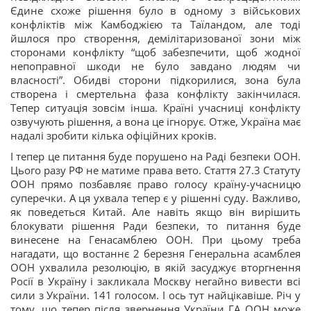
Єдине схоже рішення було в одному з військових
конфліктів між Камбоджією та Таїландом, але тоді
йшлося про створення, демілітаризованої зони між
сторонами конфлікту “щоб забезпечити, щоб жодної
непоправної шкоди не було завдано людям чи
власності”. Обидві сторони підкорилися, зона була
створена і смертельна фаза конфлікту закінчилася.
Тепер ситуація зовсім інша. Країні учасниці конфлікту
озвучують рішення, а вона це ігнорує. Отже, Україна має
надалі зробити кілька офіційних кроків.
І тепер це питання буде порушено на Раді безпеки ООН.
Цього разу РФ не матиме права вето. Стаття 27.3 Статуту
ООН прямо позбавляє право голосу країну-учасницю
суперечки. А ця ухвала тепер є у рішенні суду. Важливо,
як поведеться Китай. Але навіть якщо він вирішить
блокувати рішення Ради безпеки, то питання буде
винесене на Генасамблею ООН. При цьому треба
нагадати, що востаннє 2 березня Генеральна асамблея
ООН ухвалила резолюцію, в якій засуджує вторгнення
Росії в Україну і закликала Москву негайно вивести всі
сили з України. 141 голосом. І ось тут найцікавіше. Річ у
тому, що тепер після звернення України ГА ООН може