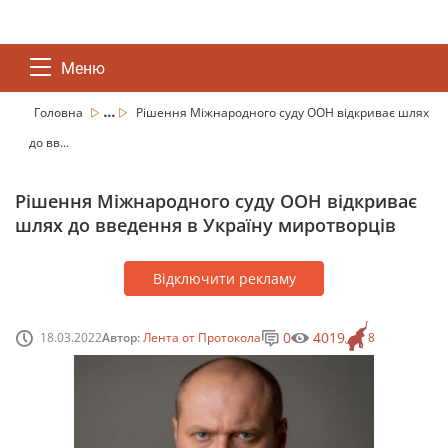
Меню
...
Головна
Рішення Міжнародного суду ООН відкриває шлях
до вв...
Рішення Міжнародного суду ООН відкриває
шлях до введення в Україну миротворців
Відключити рекламу
0
4019
18.03.2022
Автор:
Лента от Протокола
8