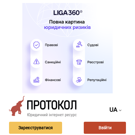
UA
Зареєструватися
Ввійти