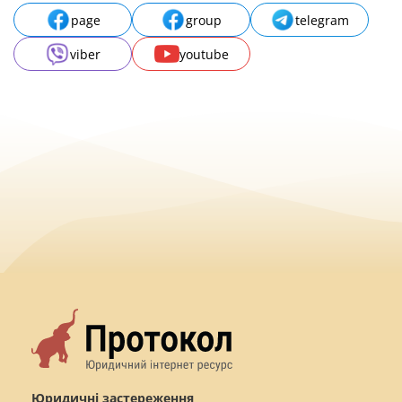
page
group
telegram
viber
youtube
Юридичні застереження