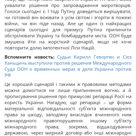
ухвалити рішення про запровадження миротворців.
Голоси сьогодні є. І тоді Путіну доведеться вирішувати,
чи готовий він воювати з усім світом і згоріти в пожежі
війни, чи він піде назад. Але це один із найкращих
сценаріїв сьогодні для примусу Путіна припинити
обстрілювати Україну та бомбардувати міста. ООН буде
змушена йти на жорсткий сценарій, якщо не хоче
повторити долю імпотентної Ліги Націй.
Вспомните новость:
Судьи Кирилл Геворгян и Сюэ
Ханьцинь выступили против решения Международного
Суда ООН о временных мерах в деле Украина против
РФ
Це хороший сценарій і такими ж правовими методами
можна домогтися не лише припинення вогню, а й
прописування рішення про примусові репарації Росії на
користь України. Нагадую, що репарації – це форма
матеріальної відповідальності суб’єкта міжнародного
права за шкоду, заподіяну внаслідок вчиненого ним
міжнародного правопорушення іншому суб’єкту
міжнародного права, зокрема, відшкодування
державою, через мирний договір або інші міжнародні