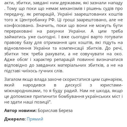
акти, збитки, завдані ним державам, які зазнали нападу
. Тому що поки що немає механізмів і рішень судів про
передачу, як репарацій, Україні заарештованих коштів
того ж Центробанку РФ. Ці гроші заарештовано, але не
конфісковано. Значить, поки що вони не можуть бути
перераховані на рахунки України. А цим треба
займатись уже сьогодні. І вже сьогодні варто готувати
правову базу для отримання цих коштів, які підуть на
відновлення України та компенсації збитків. До речі,
збитки теж треба рахувати, а не озвучувати на око.
Адже обсяг і характер репарацій повинні визначатися
відповідно до завданих матеріальних збитків, а не на
підставі чиїхось гучних слів.
Загалом якщо влада захоче скористатися цим сценарієм,
який народився в дискусії з юристами-
міжнародниками, то я буду радий. Нам не шкода, якщо
це допоможе припинити бомбування українських міст і
не здати наші позиції”.
Автор новини:
Борислав Береза
Джерело:
Прямий