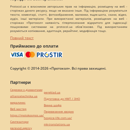
Protocol.ua є власником авторських прав на інформацію, розміщену на веб -
сторінках даного ресурсу, якщо не вказано інше. Під інформацією розуміються
тексти, коментарі, статті, фотозображення, малюнки, ящик-шота, скани, відео,
аудіо, інші матеріали. При використанні матеріалів, розміщених на веб -
сторінках «Протокол» наявність гіперпосилання відкритого для індексації
пошуковими системами на protocol.ua обов`язкове. Під використанням
розуміється копіювання, адаптація, рерайтинг, модифікація тощо.
Повний текст
Приймаємо до оплати
Copyright © 2014-2026 «Протокол». Всі права захищені.
Партнери
Сережки з діамантами
pereklad.ua
alliancetechnika.ua
Підготовка до НМТ / ЗНО
миралинкс
Винна шафа
Веб мастер
Перевезення хворих
https://motokosmos.ua/
hospice-life.com.ua/
Синтезатори
mk-translations.ua
perevod.agency