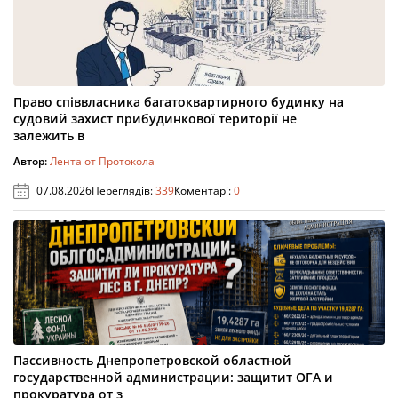
Право співвласника багатоквартирного будинку на
судовий захист прибудинкової території не
залежить в
Автор:
Лента от Протокола
07.08.2026
Переглядів:
339
Коментарі:
0
Пассивность Днепропетровской областной
государственной администрации: защитит ОГА и
прокуратура от з