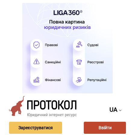
UA
Зареєструватися
Ввійти