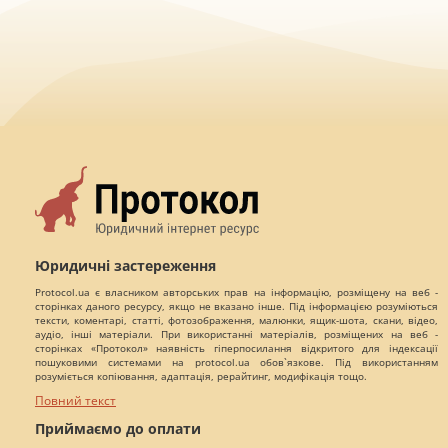
Юридичні застереження
Protocol.ua є власником авторських прав на інформацію, розміщену на веб -
сторінках даного ресурсу, якщо не вказано інше. Під інформацією розуміються
тексти, коментарі, статті, фотозображення, малюнки, ящик-шота, скани, відео,
аудіо, інші матеріали. При використанні матеріалів, розміщених на веб -
сторінках «Протокол» наявність гіперпосилання відкритого для індексації
пошуковими системами на protocol.ua обов`язкове. Під використанням
розуміється копіювання, адаптація, рерайтинг, модифікація тощо.
Повний текст
Приймаємо до оплати