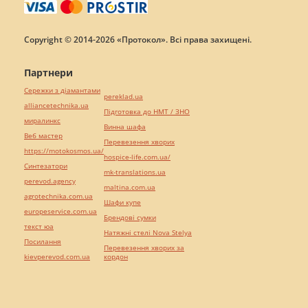
Copyright © 2014-2026 «Протокол». Всі права захищені.
Партнери
Сережки з діамантами
pereklad.ua
alliancetechnika.ua
Підготовка до НМТ / ЗНО
миралинкс
Винна шафа
Веб мастер
Перевезення хворих
https://motokosmos.ua/
hospice-life.com.ua/
Синтезатори
mk-translations.ua
perevod.agency
maltina.com.ua
agrotechnika.com.ua
Шафи купе
europeservice.com.ua
Брендові сумки
текст юа
Натяжні стелі Nova Stelya
Посилання
Перевезення хворих за
kievperevod.com.ua
кордон