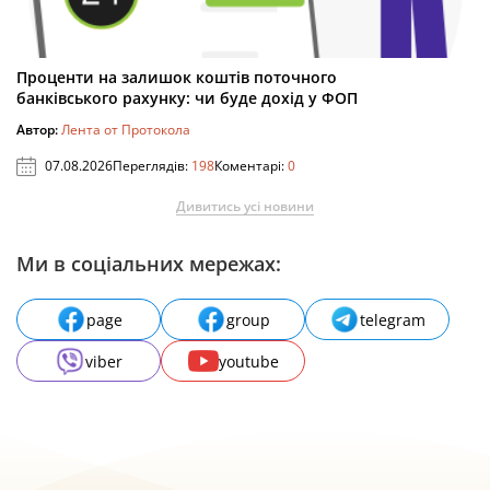
Проценти на залишок коштів поточного
банківського рахунку: чи буде дохід у ФОП
Автор:
Лента от Протокола
07.08.2026
Переглядів:
198
Коментарі:
0
Дивитись усі новини
Ми в соціальних мережах:
page
group
telegram
viber
youtube