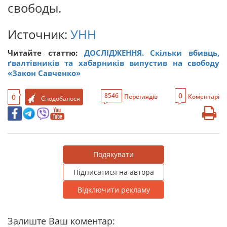
свободы.
Источник:
УНН
Читайте статтю:
ДОСЛІДЖЕННЯ. Скільки вбивць,
ґвалтівників та хабарників випустив на свободу
«Закон Савченко»
0
8546
0
Переглядів
Коментарі
Сподобалося
Подякувати
Підписатися на автора
Відключити рекламу
Залиште Ваш коментар: