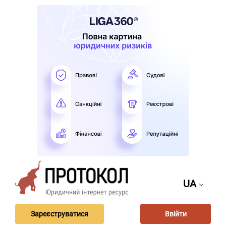
UA
Зареєструватися
Ввійти