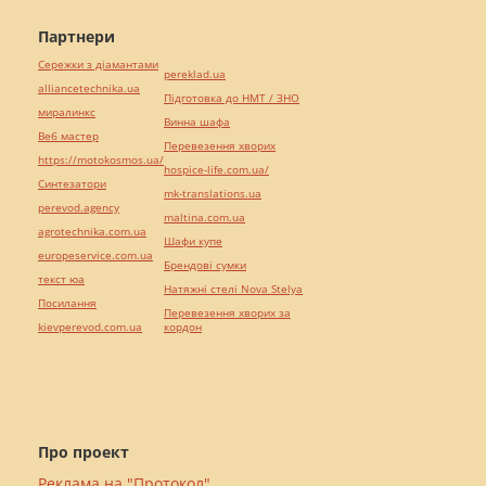
Партнери
Сережки з діамантами
pereklad.ua
alliancetechnika.ua
Підготовка до НМТ / ЗНО
миралинкс
Винна шафа
Веб мастер
Перевезення хворих
https://motokosmos.ua/
hospice-life.com.ua/
Синтезатори
mk-translations.ua
perevod.agency
maltina.com.ua
agrotechnika.com.ua
Шафи купе
europeservice.com.ua
Брендові сумки
текст юа
Натяжні стелі Nova Stelya
Посилання
Перевезення хворих за
kievperevod.com.ua
кордон
Про проект
Реклама на "Протокол"