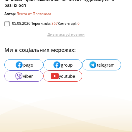
разі їх осп
Автор:
Лента от Протокола
05.08.2026
Переглядів:
367
Коментарі:
0
Дивитись усі новини
Ми в соціальних мережах:
page
group
telegram
viber
youtube