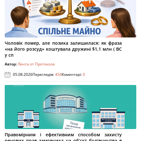
Чоловік помер, але позика залишилася: як фраза
«на його розсуд» коштувала дружині $1,1 млн ( ВС
у сп
Автор:
Лента от Протокола
05.08.2026
Переглядів:
454
Коментарі:
0
Правомірним і ефективним способом захисту
речових прав замовника на об’єкт будівництва в