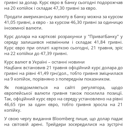
гривні за долар. Курс євро в банку сьогодні подорожчав
на 20 копійок і складає 47,30 гривні за євро.
Продати американську валюту в банку можна за курсом
41,05 гривні, а євро - за курсом 46,30 гривні за одиницю
іноземної валюти.
Курс долара на карткові розрахунки у "ПриватБанку" у
середу залишився незмінним і складає 41,84 гривні.
Курс євро при оплаті карткою сьогодні, 21 травня, зріс
на 22 копійки до 47,39 гривні.
Курс валют в Україні – останні новини
Нацбанк встановив 21 травня офіційний курс долара до
гривні на рівні 41,49 грн/дол., тобто гривня зміцнилася
на 9 копійок, порівняно з попереднім показником.
Як повідомляється на сайті регулятора, щодо
європейської валюти гривня також посилила позиції.
Так, офіційний курс євро на середу установлено на рівні
46,65 грн за один євро, тобто гривня зросла на 21
копійку.
У свою чергу видання Bloomberg пише, що долар падає
на світовій арені. Трейдери зосередилися на зустрічі