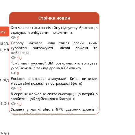
Стрічка новин
Хто має платити за сімейну відпустку: британців
аму
здивували очікування покоління Z
9
ася.
Європу накрила нова хвиля спеки: яким
курортам загрожують лісові пожежі та
ціна
небезпека
10
"Сміливо і мужньо": ЗМІ розкрили, хто врятував
український літак від дрона в Лейпцигу
8
Росіяни вчергове атакували Київ: виникли
 від
масштабні пожежі, є постраждалі (фото)
12
8 серпня: церковне свято сьогодні, що потрібно
зробити, щоб здійснилося бажання
1000
13
Україна у липні збила 87% ударних дронів і
лише 15% балістичних ракет, - звіт
11
Росія платитиме Україні по $20 млрд на рік:
економіст оцінив реальний механізм репарацій
 550
11