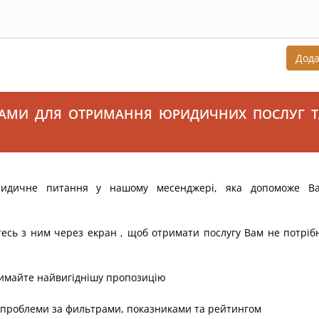
Дод
САМИ ДЛЯ ОТРИМАННЯ ЮРИДИЧНИХ ПОСЛУГ Т
ридичне питання у нашому месенджері, яка допоможе В
тесь з ним через екран , щоб отримати послугу Вам не потріб
римайте найвигіднішу пропозицію
 проблеми за фильтрами, показниками та рейтингом