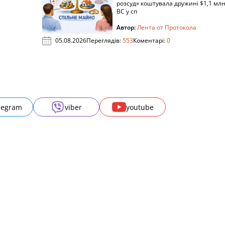
розсуд» коштувала дружині $1,1 млн
ВС у сп
Автор:
Лента от Протокола
05.08.2026
Переглядів:
553
Коментарі:
0
legram
viber
youtube