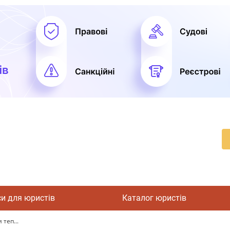
си для юристів
Каталог юристів
теп...