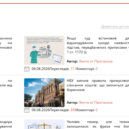
Дивитись усі н
ника
Якщо суд встановив дл
нку на
відшкодування шкоди наявніс
нкової
підстав, передбачених приписами 
1 ст. 1172 Ц
Автор:
Лента от Протокола
06.08.2026
Переглядів:
111
Коментарі:
0
х не
НБУ змінив правила примусово
лік від
списання коштів: що зміниться д
боржників
Автор:
Лента от Протокола
06.08.2026
Переглядів:
358
Коментарі:
0
ндира
Чоловік помер, але позик
рування
залишилася: як фраза «на йо