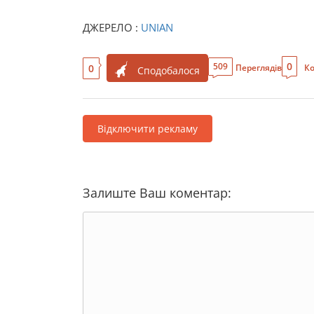
ДЖЕРЕЛО :
UNIAN
0
509
0
Переглядів
Ко
Сподобалося
Відключити рекламу
Залиште Ваш коментар: