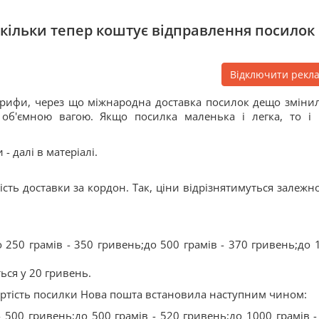
скільки тепер коштує відправлення посилок
Відключити рекл
рифи, через що міжнародна доставка посилок дещо змінил
об'ємною вагою. Якщо посилка маленька і легка, то і 
- далі в матеріалі.
сть доставки за кордон. Так, ціни відрізнятимуться залежно
 250 грамів - 350 гривень;до 500 грамів - 370 гривень;до 
ься у 20 гривень.
артість посилки Нова пошта встановила наступним чином:
- 500 гривень;до 500 грамів - 520 гривень;до 1000 грамів -