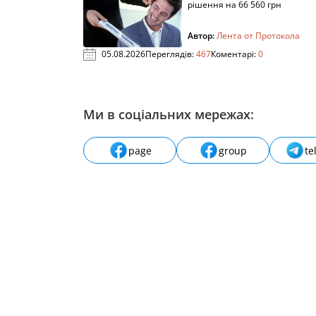
рішення на 66 560 грн
Автор:
Лента от Протокола
05.08.2026
Переглядів:
467
Коментарі:
0
Ми в соціальних мережах:
page
group
te