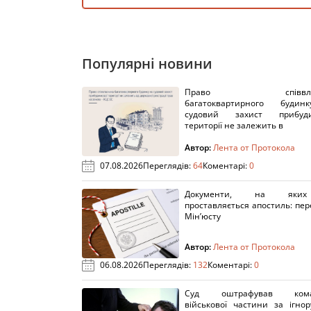
Популярні новини
Право співвлас
багатоквартирного буди
судовий захист прибуди
території не залежить в
Автор:
Лента от Протокола
07.08.2026
Переглядів:
64
Коментарі:
0
Документи, на яки
проставляється апостиль: пере
Мін’юсту
Автор:
Лента от Протокола
06.08.2026
Переглядів:
132
Коментарі:
0
Суд оштрафував кома
військової частини за ігно