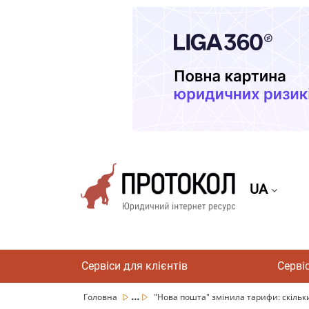
UA
Сервіси для клієнтів
Серві
...
Головна
"Нова пошта" змінила тарифи: скільки 