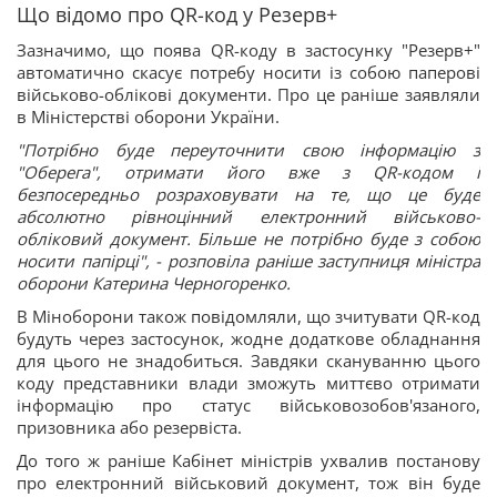
Що відомо про QR-код у Резерв+
Зазначимо, що поява QR-коду в застосунку "Резерв+"
автоматично скасує потребу носити із собою паперові
військово-облікові документи. Про це раніше заявляли
в Міністерстві оборони України.
"Потрібно буде переуточнити свою інформацію з
"Оберега", отримати його вже з QR-кодом і
безпосередньо розраховувати на те, що це буде
абсолютно рівноцінний електронний військово-
обліковий документ. Більше не потрібно буде з собою
носити папірці", - розповіла раніше заступниця міністра
оборони Катерина Черногоренко.
В Міноборони також повідомляли, що зчитувати QR-код
будуть через застосунок, жодне додаткове обладнання
для цього не знадобиться. Завдяки скануванню цього
коду представники влади зможуть миттєво отримати
інформацію про статус військовозобов'язаного,
призовника або резервіста.
До того ж раніше Кабінет міністрів ухвалив постанову
про електронний військовий документ, тож він буде