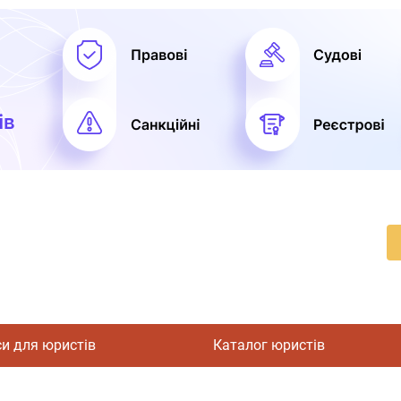
си для юристів
Каталог юристів