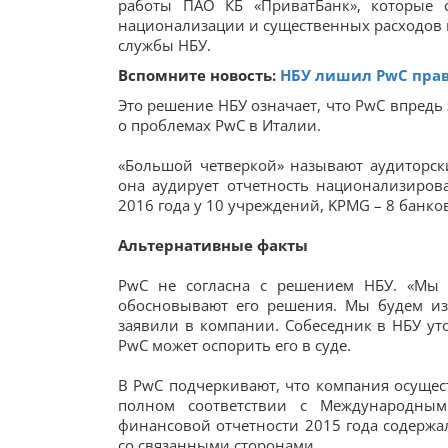
работы ПАО КБ «ПриватБанк», которые 
национализации и существенных расходов г
службы НБУ.
Вспомните новость:
НБУ лишил PwC права
Это решение НБУ означает, что PwC впредь
о проблемах PwC в Италии.
«Большой четверкой» называют аудиторские
она аудирует отчетность национализирова
2016 года у 10 учреждений, KPMG – 8 банков, 
Альтернативные факты
PwC не согласна с решением НБУ. «Мы н
обосновывают его решения. Мы будем из
заявили в компании. Собеседник в НБУ ут
PwC может оспорить его в суде.
В PwC подчеркивают, что компания осущес
полном соответствии с Международными
финансовой отчетности 2015 года содерж
со связанными сторонами.