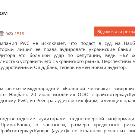
ком
Відключити рекл
0
1513
омпания PwC не исключает, что подаст в суд на Нацб
оторый лишил ее права аудировать украинские банки.
удитора это большой удар по репутации, ведь НБУ х
лностью устранить его с украинского рынка. Перспективы э
осударственный Ощадбанк, теперь нужен новый аудитор.
ом рынке международной «Большой четверки» завершил
енте. Нацбанк 20 июля исключил ООО «ПрайсвотерхаусКу
ндскому PwC, из Реестра аудиторских фирм, имеющих прав
подтверждение аудиторами недостоверной информац
 ПриватБанка, в частности, размера кредитного рис
райсвотерхаусКуперс (аудит)» не отражали реальных ри