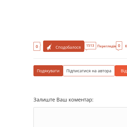
0
1513
0
Переглядів
К
Сподобалося
Подякувати
Підписатися на автора
Ві
Залиште Ваш коментар: