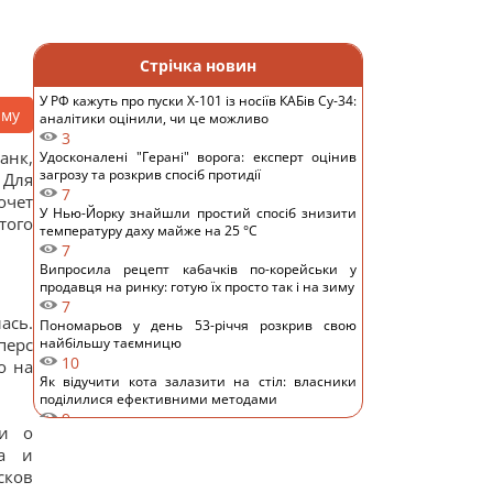
Стрічка новин
У РФ кажуть про пуски Х-101 із носіїв КАБів Су-34:
аму
аналітики оцінили, чи це можливо
3
анк,
Удосконалені "Герані" ворога: експерт оцінив
загрозу та розкрив спосіб протидії
 Для
7
очет
У Нью-Йорку знайшли простий спосіб знизити
того
температуру даху майже на 25 °C
7
Випросила рецепт кабачків по-корейськи у
продавця на ринку: готую їх просто так і на зиму
7
ась.
Пономарьов у день 53-річчя розкрив свою
перс
найбільшу таємницю
10
о на
Як відучити кота залазити на стіл: власники
поділилися ефективними методами
9
ии о
"Я не вивожу": переможниця "Холостяка"
ка и
приголомшила зізнанням після весілля
11
сков