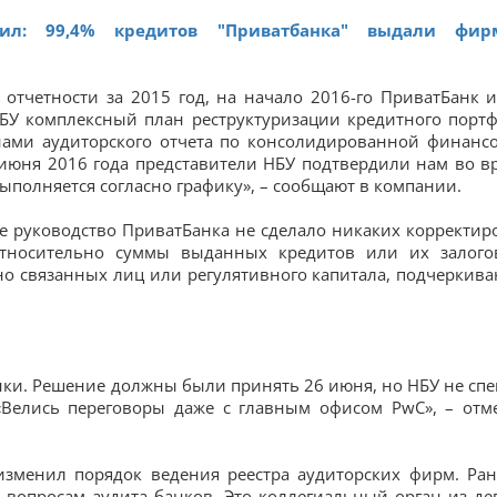
дил: 99,4% кредитов "Приватбанка" выдали фир
 отчетности за 2015 год, на начало 2016-го ПриватБанк и
БУ комплексный план реструктуризации кредитного портф
нами аудиторского отчета по консолидированной финанс
 июня 2016 года представители НБУ подтвердили нам во в
выполняется согласно графику», – сообщают в компании.
е руководство ПриватБанка не сделало никаких корректир
относительно суммы выданных кредитов или их залого
о связанных лиц или регулятивного капитала, подчеркива
анки. Решение должны были принять 26 июня, но НБУ не сп
«Велись переговоры даже с главным офисом PwC», – отм
изменил порядок ведения реестра аудиторских фирм. Ра
 вопросам аудита банков. Это коллегиальный орган из де