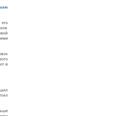
13
мам
Росія може застосувати ядерну зброю проти
України: у МЗС Туреччини назвали реальну
умову
12
 его
Європейські річки обміліли: DW розповів, чи
еля.
йдеться про нестачу питної води
овой
11
ремя
Росія вдарила по центру Павлограда: є поранені
15
Відомий американський актор звернувся до
Путіна на тлі ударів по Україні
овок
13
вого
ют в
ешил
етил
ньше
вяти