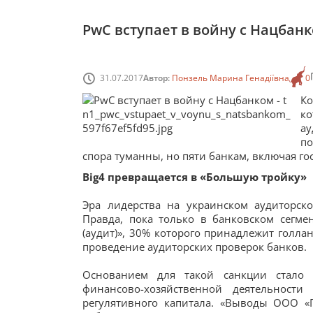
PwC вступает в войну с Нацбан
31.07.2017
Автор:
Понзель Марина Генадіївна
0
К
к
а
по
спора туманны, но пяти банкам, включая г
Big4 превращается в «Большую тройку»
Эра лидерства на украинском аудиторск
Правда, пока только в банковском сегм
(аудит)», 30% которого принадлежит голла
проведение аудиторских проверок банков.
Основанием для такой санкции стало 
финансово-хозяйственной деятельности
регулятивного капитала. «Выводы ООО «П