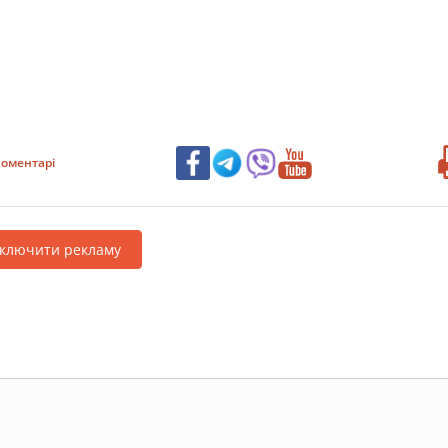
оментарі
дключити рекламу