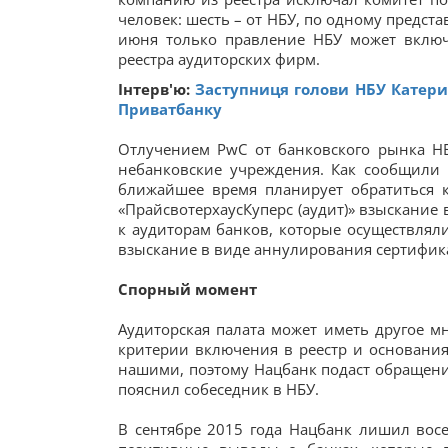
человек: шесть – от НБУ, по одному предст
июня только правление НБУ может включ
реестра аудиторских фирм.
Інтерв'ю:
Заступниця голови НБУ Катери
Приватбанку
Отлучением PwC от банковского рынка НБ
небанковские учреждения. Как сообщили 
ближайшее время планирует обратиться 
«ПрайсвотерхаусКуперс (аудит)» взыскание 
к аудиторам банков, которые осуществлял
взыскание в виде аннулирования сертифика
Спорный момент
Аудиторская палата может иметь другое мн
критерии включения в реестр и основания
нашими, поэтому Нацбанк подаст обращение
пояснил собеседник в НБУ.
В сентябре 2015 года Нацбанк лишил вос