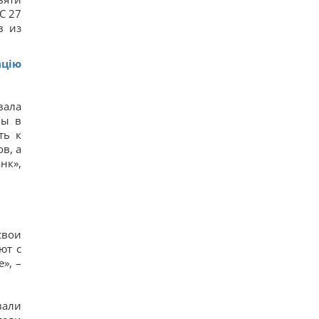
С 27
в из
ацію
вала
ны в
ть к
в, а
нк»,
свои
ют с
», –
вали