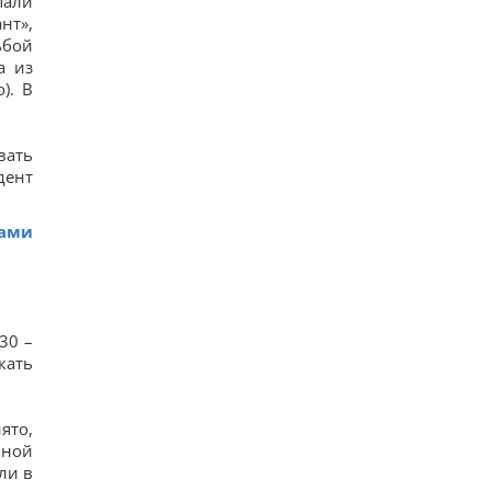
пали
нт»,
ьбой
а из
). В
вать
дент
ками
30 –
кать
ято,
иной
ли в