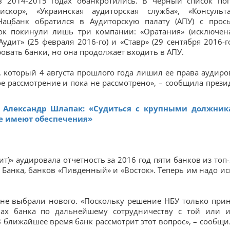
 2014-2015 годах обанкротились. В черный список по
лискор», «Украинская аудиторская служба», «Консульта
 Нацбанк обратился в Аудиторскую палату (АПУ) с прос
ок покинули лишь три компании: «Оратания» (исключен
удит» (25 февраля 2016-го) и «Ставр» (29 сентября 2016-го
овать банки, но она продолжает входить в АПУ.
, который 4 августа прошлого года лишил ее права аудиро
е рассмотрение и пока не рассмотрено», – сообщила прези
а Александр Шлапак: «Судиться с крупными должни
не имеют обеспечения»
т)» аудировала отчетность за 2016 год пяти банков из топ-
Банка, банков «Пивденный» и «Восток». Теперь им надо ис
 не выбрали нового. «Поскольку решение НБУ только прин
нах банка по дальнейшему сотрудничеству с той или 
ближайшее время банк рассмотрит этот вопрос», – сообщи