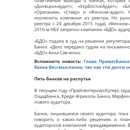
позитивные выводы о банках, которые в
«Донецкинаудит», «УкрВостокАудит», «Б
«Оратания», «Ставр» и «Финком-аудит».
исключить компании из реестра. Но рын
реестра с 24 декабря 2015 года), «Финком-А
2016-м НБУ запретил компании «БДО» аудир
«БДО» подала в суд на решение регулятора
банки. «Дело передано судом на письменно
«БДО» Алла Савченко.
Вспомните новость:
Глава ПриватБанк
банка бессмысленно, так как эти долги 
Пять банков на распутье
В текущем году «ПрайсвотерхаусКуперс (ауди
Ощадбанка, Креди Агриколь Банка, Марфин 
нового аудитора.
Банки, лишившиеся своего аудитора, пока
говорить о каких-либо решениях и пла
аудиторской компанией преждевременно. В 