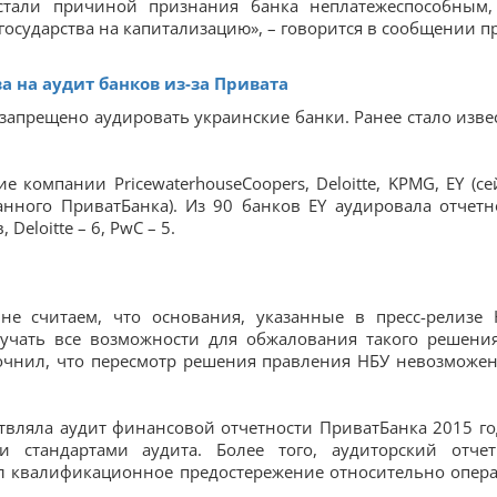
стали причиной признания банка неплатежеспособным,
осударства на капитализацию», – говорится в сообщении пр
 на аудит банков из-за Привата
 запрещено аудировать украинские банки. Ранее стало изве
 компании PricewaterhouseCoopers, Deloitte, KPMG, EY (се
нного ПриватБанка). Из 90 банков EY аудировала отчетн
Deloitte – 6, PwC – 5.
е считаем, что основания, указанные в пресс-релизе 
учать все возможности для обжалования такого решения
очнил, что пересмотр решения правления НБУ невозможен
твляла аудит финансовой отчетности ПриватБанка 2015 го
 стандартами аудита. Более того, аудиторский отче
ал квалификационное предостережение относительно опер