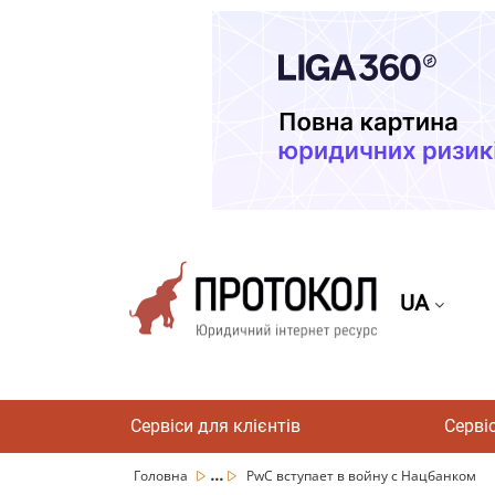
UA
Сервіси для клієнтів
Серві
...
Головна
PwC вступает в войну с Нацбанком