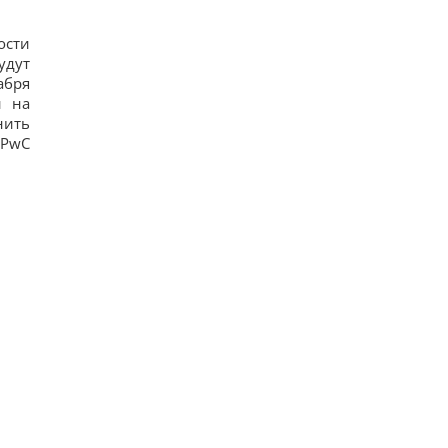
ости
удут
абря
ы на
нить
 PwC