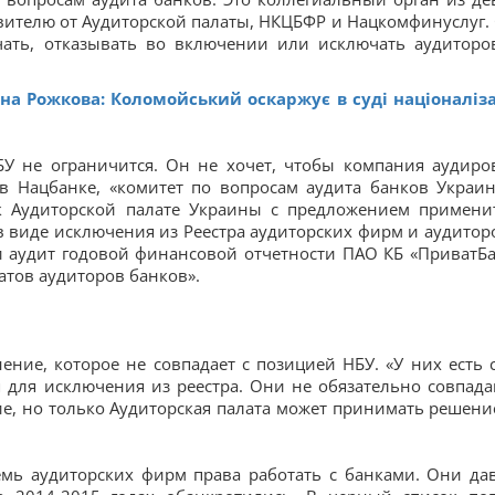
авителю от Аудиторской палаты, НКЦБФР и Нацкомфинуслуг. 
ать, отказывать во включении или исключать аудиторо
на Рожкова: Коломойський оскаржує в суді націоналіз
У не ограничится. Он не хочет, чтобы компания аудиро
в Нацбанке, «комитет по вопросам аудита банков Украи
к Аудиторской палате Украины с предложением примени
в виде исключения из Реестра аудиторских фирм и аудиторо
и аудит годовой финансовой отчетности ПАО КБ «ПриватБа
тов аудиторов банков».
ение, которое не совпадает с позицией НБУ. «У них есть 
 для исключения из реестра. Они не обязательно совпада
, но только Аудиторская палата может принимать решение
емь аудиторских фирм права работать с банками. Они да