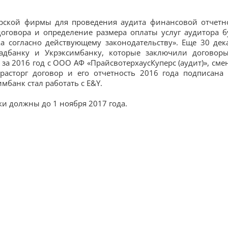
орской фирмы для проведения аудита финансовой отчетн
договора и определение размера оплаты услуг аудитора б
 согласно действующему законодательству». Еще 30 дек
адбанку и Укрэксимбанку, которые заключили договор
за 2016 год с ООО АФ «ПрайсвотерхаусКуперс (аудит)», сме
расторг договор и его отчетность 2016 года подписана
мбанк стал работать с E&Y.
и должны до 1 ноября 2017 года.