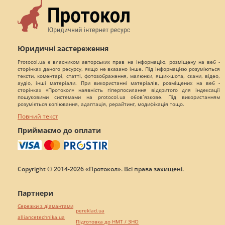
Юридичні застереження
Protocol.ua є власником авторських прав на інформацію, розміщену на веб -
сторінках даного ресурсу, якщо не вказано інше. Під інформацією розуміються
тексти, коментарі, статті, фотозображення, малюнки, ящик-шота, скани, відео,
аудіо, інші матеріали. При використанні матеріалів, розміщених на веб -
сторінках «Протокол» наявність гіперпосилання відкритого для індексації
пошуковими системами на protocol.ua обов`язкове. Під використанням
розуміється копіювання, адаптація, рерайтинг, модифікація тощо.
Повний текст
Приймаємо до оплати
Copyright © 2014-2026 «Протокол». Всі права захищені.
Партнери
Сережки з діамантами
pereklad.ua
alliancetechnika.ua
Підготовка до НМТ / ЗНО