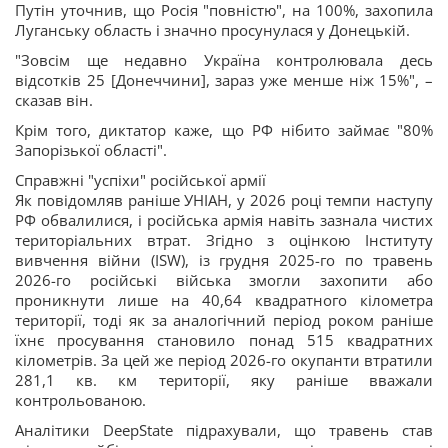
Путін уточнив, що Росія "повністю", на 100%, захопила
Луганську область і значно просунулася у Донецькій.
"Зовсім ще недавно Україна контролювала десь
відсотків 25 [Донеччини], зараз уже менше ніж 15%", –
сказав він.
Крім того, диктатор каже, що РФ нібито займає "80%
Запорізької області".
Справжні "успіхи" російської армії
Як повідомляв раніше УНІАН, у 2026 році темпи наступу
РФ обвалилися, і російська армія навіть зазнала чистих
територіальних втрат. Згідно з оцінкою Інституту
вивчення війни (ISW), із грудня 2025-го по травень
2026-го російські війська змогли захопити або
проникнути лише на 40,64 квадратного кілометра
території, тоді як за аналогічний період роком раніше
їхнє просування становило понад 515 квадратних
кілометрів. За цей же період 2026-го окупанти втратили
281,1 кв. км території, яку раніше вважали
контрольованою.
Аналітики DeepState підрахували, що травень став