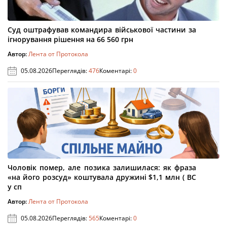
Суд оштрафував командира військової частини за
ігнорування рішення на 66 560 грн
Автор:
Лента от Протокола
05.08.2026
Переглядів:
476
Коментарі:
0
Чоловік помер, але позика залишилася: як фраза
«на його розсуд» коштувала дружині $1,1 млн ( ВС
у сп
Автор:
Лента от Протокола
05.08.2026
Переглядів:
565
Коментарі:
0