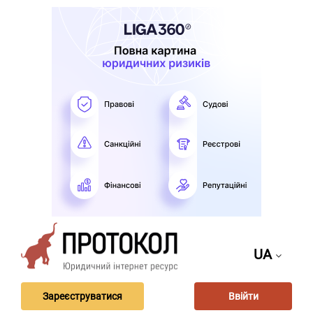
UA
Зареєструватися
Ввійти