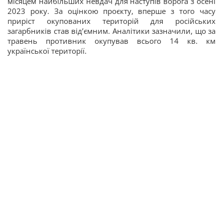
місяцем найбільших невдач для наступів ворога з осені
2023 року. За оцінкою проєкту, вперше з того часу
приріст окупованих територій для російських
загарбників став від’ємним. Аналітики зазначили, що за
травень противник окупував всього 14 кв. км
української території.