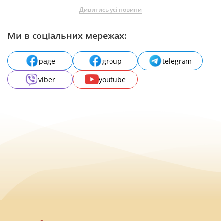
Дивитись усі новини
Ми в соціальних мережах:
page
group
telegram
viber
youtube