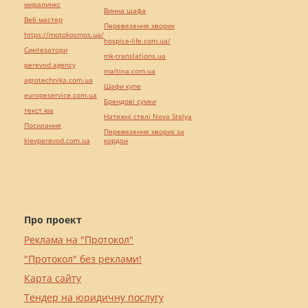
миралинкс
Винна шафа
Веб мастер
Перевезення хворих
https://motokosmos.ua/
hospice-life.com.ua/
Синтезатори
mk-translations.ua
perevod.agency
maltina.com.ua
agrotechnika.com.ua
Шафи купе
europeservice.com.ua
Брендові сумки
текст юа
Натяжні стелі Nova Stelya
Посилання
Перевезення хворих за
kievperevod.com.ua
кордон
Про проект
Реклама на "Протокол"
"Протокол" без реклами!
Карта сайту
Тендер на юридичну послугу