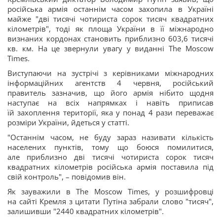
російська армія останнім часом захопила в Україні
майже "дві тисячі чотириста сорок тисяч квадратних
кілометрів", тоді як площа України в її міжнародно
визнаних кордонах становить приблизно 603,6 тисячі
кв. км. На це звернули увагу у виданні The Moscow
Times.
Виступаючи на зустрічі з керівниками міжнародних
інформаційних агентств 4 червня, російський
правитель зазначив, що його армія нібито щодня
наступає на всіх напрямках і навіть приписав
їй захоплення території, яка у понад 4 рази переважає
розміри України, йдеться у статті.
"Останнім часом, не буду зараз називати кількість
населених пунктів, тому що боюся помилитися,
але приблизно дві тисячі чотириста сорок тисяч
квадратних кілометрів російська армія поставила під
свій контроль", – повідомив він.
Як зауважили в The Moscow Times, у розшифровці
на сайті Кремля з цитати Путіна забрали слово "тисяч",
залишивши "2440 квадратних кілометрів".