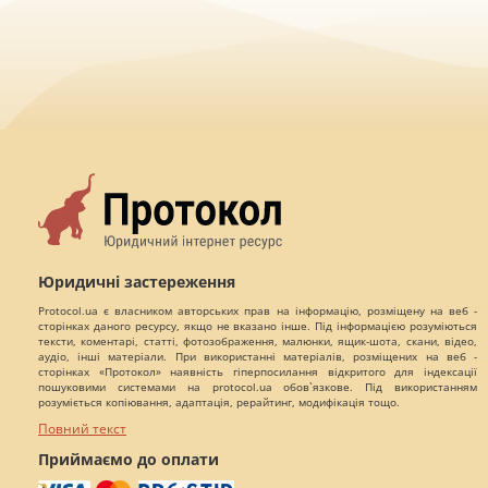
Юридичні застереження
Protocol.ua є власником авторських прав на інформацію, розміщену на веб -
сторінках даного ресурсу, якщо не вказано інше. Під інформацією розуміються
тексти, коментарі, статті, фотозображення, малюнки, ящик-шота, скани, відео,
аудіо, інші матеріали. При використанні матеріалів, розміщених на веб -
сторінках «Протокол» наявність гіперпосилання відкритого для індексації
пошуковими системами на protocol.ua обов`язкове. Під використанням
розуміється копіювання, адаптація, рерайтинг, модифікація тощо.
Повний текст
Приймаємо до оплати