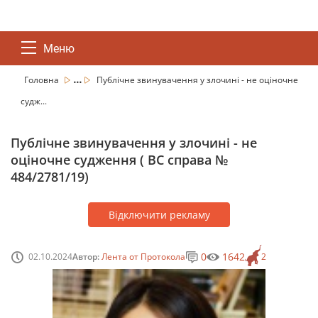
Меню
...
Головна
Публічне звинувачення у злочині - не оціночне
судж...
Публічне звинувачення у злочині - не
оціночне судження ( ВС справа №
484/2781/19)
Відключити рекламу
0
1642
02.10.2024
Автор:
Лента от Протокола
2