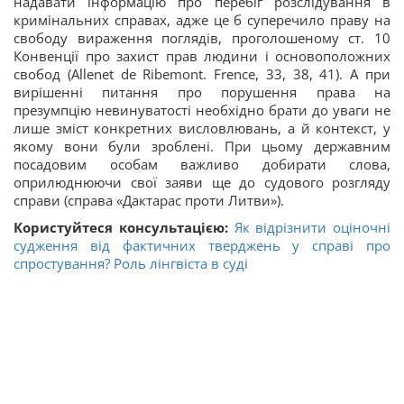
надавати інформацію про перебіг розслідування в
кримінальних справах, адже це б суперечило праву на
свободу вираження поглядів, проголошеному ст. 10
Конвенції про захист прав людини і основоположних
свобод (Allenet de Ribemont. Frence, 33, 38, 41). А при
вирішенні питання про порушення права на
презумпцію невинуватості необхідно брати до уваги не
лише зміст конкретних висловлювань, а й контекст, у
якому вони були зроблені. При цьому державним
посадовим особам важливо добирати слова,
оприлюднюючи свої заяви ще до судового розгляду
справи (справа «Дактарас проти Литви»).
Користуйтеся консультацією:
Як відрізнити оціночні
судження від фактичних тверджень у справі про
спростування? Роль лінгвіста в суді