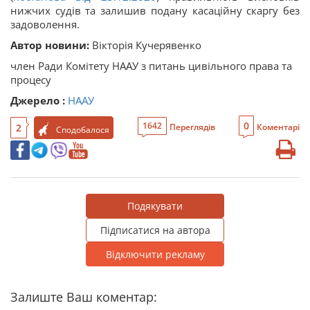
нижчих судів та залишив подану касаційну скаргу без
задоволення.
Автор новини:
Вікторія Кучерявенко
член Ради Комітету НААУ з питань цивільного права та
процесу
Джерело :
НААУ
0
1642
2
Переглядів
Коментарі
Сподобалося
Подякувати
Підписатися на автора
Відключити рекламу
Залиште Ваш коментар: