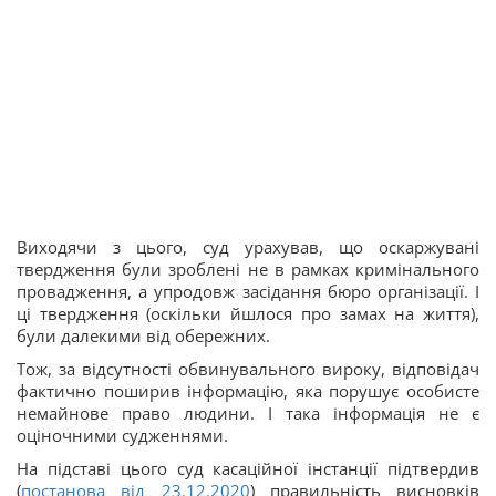
Виходячи з цього, суд урахував, що оскаржувані
твердження були зроблені не в рамках кримінального
провадження, а упродовж засідання бюро організації. І
ці твердження (оскільки йшлося про замах на життя),
були далекими від обережних.
Тож, за відсутності обвинувального вироку, відповідач
фактично поширив інформацію, яка порушує особисте
немайнове право людини. І така інформація не є
оціночними судженнями.
На підставі цього суд касаційної інстанції підтвердив
(
постанова від 23.12.2020
) правильність висновків