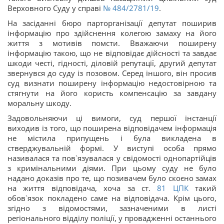
Верховного Суду у справі
№ 484/2781/19
.
На засіданні бюро парторганізації депутат поширив
інформацію про здійснення колегою замаху на його
життя з мотивів помсти. Вважаючи поширену
інформацію такою, що не відповідає дійсності та завдає
шкоди честі, гідності, діловій репутації, другий депутат
звернувся до суду із позовом. Серед іншого, він просив
суд визнати поширену інформацію недостовірною та
стягнути на його користь компенсацію за завдану
моральну шкоду.
Задовольняючи ці вимоги, суд першої інстанції
виходив із того, що поширена відповідачем інформація
не містила припущень і була викладена в
стверджувальній формі. У виступі особа прямо
називалася та пов`язувалася у свідомості однопартійців
з кримінальними діями. При цьому суду не було
надано доказів про те, що позивачем було скоєно замах
на життя відповідача, хоча за ст.
81
ЦПК
такий
обов`язок покладено саме на відповідача. Крім цього,
згідно з відомостями, зазначеними в листі
регіонального відділу поліції, у провадженні останнього