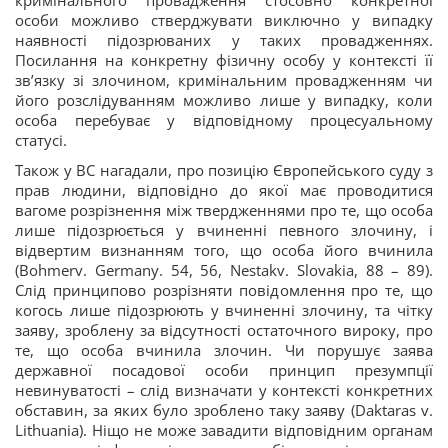
кримінального провадження стосовно конкретної
особи можливо стверджувати виключно у випадку
наявності підозрюваних у таких провадженнях.
Посилання на конкретну фізичну особу у контексті її
звʼязку зі злочином, кримінальним провадженням чи
його розслідуванням можливо лише у випадку, коли
особа перебуває у відповідному процесуальному
статусі.
Також у ВС нагадали, про позицію Європейського суду з
прав людини, відповідно до якої має проводитися
вагоме розрізнення між твердженнями про те, що особа
лише підозрюється у вчиненні певного злочину, і
відвертим визнанням того, що особа його вчинила
(Bohmerv. Germany. 54, 56, Nestakv. Slovakia, 88 – 89).
Слід принципово розрізняти повідомлення про те, що
когось лише підозрюють у вчиненні злочину, та чітку
заяву, зроблену за відсутності остаточного вироку, про
те, що особа вчинила злочин. Чи порушує заява
державної посадової особи принцип презумпції
невинуватості – слід визначати у контексті конкретних
обставин, за яких було зроблено таку заяву (Daktaras v.
Lithuania). Ніщо не може завадити відповідним органам