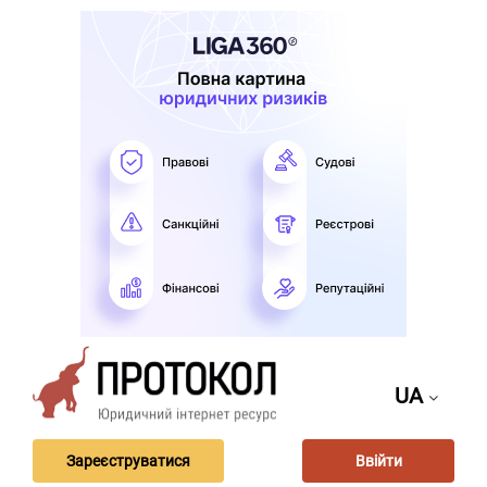
UA
Зареєструватися
Ввійти