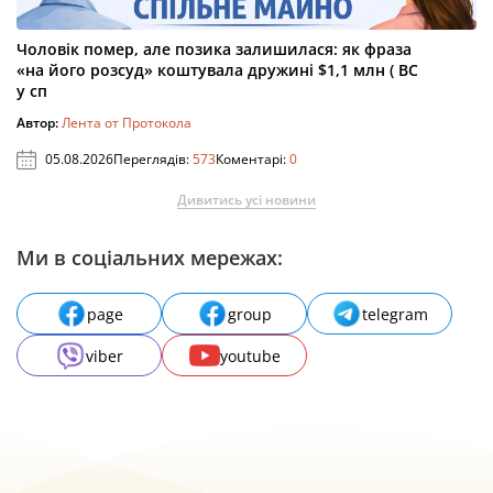
Чоловік помер, але позика залишилася: як фраза
«на його розсуд» коштувала дружині $1,1 млн ( ВС
у сп
Автор:
Лента от Протокола
05.08.2026
Переглядів:
573
Коментарі:
0
Дивитись усі новини
Ми в соціальних мережах:
page
group
telegram
viber
youtube