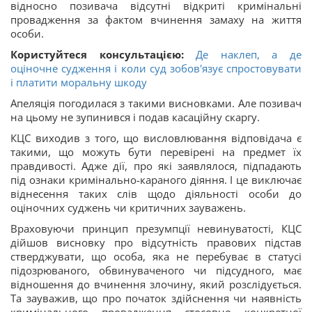
відносно позивача відсутні відкриті кримінальні
провадження за фактом вчинення замаху на життя
особи.
Користуйтеся консультацією:
Де наклеп, а де
оціночне судження і коли суд зобов'язує спростовувати
і платити моральну шкоду
Апеляція погодилася з такими висновками. Але позивач
на цьому не зупинився і подав касаційну скаргу.
КЦС виходив з того, що висловлювання відповідача є
такими, що можуть бути перевірені на предмет їх
правдивості. Адже дії, про які заявлялося, підпадають
під ознаки кримінально-караного діяння. І це виключає
віднесення таких слів щодо діяльності особи до
оціночних суджень чи критичних зауважень.
Враховуючи принцип презумпції невинуватості, КЦС
дійшов висновку про відсутність правових підстав
стверджувати, що особа, яка не перебуває в статусі
підозрюваного, обвинуваченого чи підсудного, має
відношення до вчинення злочину, який розслідується.
Та зауважив, що про початок здійснення чи наявність