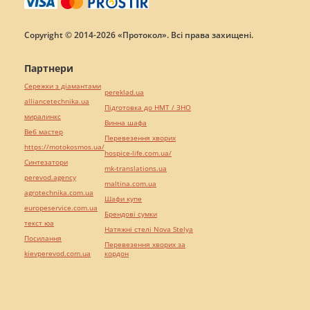
Copyright © 2014-2026 «Протокол». Всі права захищені.
Партнери
Сережки з діамантами
pereklad.ua
alliancetechnika.ua
Підготовка до НМТ / ЗНО
миралинкс
Винна шафа
Веб мастер
Перевезення хворих
https://motokosmos.ua/
hospice-life.com.ua/
Синтезатори
mk-translations.ua
perevod.agency
maltina.com.ua
agrotechnika.com.ua
Шафи купе
europeservice.com.ua
Брендові сумки
текст юа
Натяжні стелі Nova Stelya
Посилання
Перевезення хворих за
kievperevod.com.ua
кордон