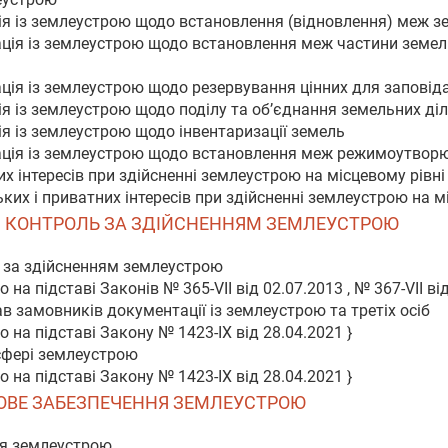
ія із землеустрою щодо встановлення (відновлення) меж зем
ація із землеустрою щодо встановлення меж частини земел
ація із землеустрою щодо резервування цінних для заповіда
ія із землеустрою щодо поділу та об’єднання земельних ді
ія із землеустрою щодо інвентаризації земель
тація із землеустрою щодо встановлення меж режимоутвор
х інтересів при здійсненні землеустрою на місцевому рівні
ких і приватних інтересів при здійсненні землеустрою на м
ИЙ КОНТРОЛЬ ЗА ЗДІЙСНЕННЯМ ЗЕМЛЕУСТРОЮ
 за здійсненням землеустрою
на підставі Законів № 365-VII від 02.07.2013 , № 367-VII від
рав замовників документації із землеустрою та третіх осіб
 на підставі Закону № 1423-IX від 28.04.2021 }
сфері землеустрою
 на підставі Закону № 1423-IX від 28.04.2021 }
АНСОВЕ ЗАБЕЗПЕЧЕННЯ ЗЕМЛЕУСТРОЮ
ня землеустрою