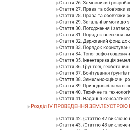
Стаття 26. Замовники і розробн
Стаття 27. Права та обов’язки 
Стаття 28. Права та обов’язки 
Стаття 29. Загальні вимоги до 
Стаття 30. Погодження і затвер
Стаття 31. Порядок внесення зм
Стаття 32. Державний фонд доку
Стаття 33. Порядок користуван
Стаття 34. Топографо-геодезичн
Стаття 35. Інвентаризація земе
Стаття 36. Ґрунтові, геоботаніч
Стаття 37. Бонітування ґрунтів
Стаття 38. Земельно-оціночні р
Стаття 39. Природно-сільськог
Стаття 40. Технічне та техноло
Стаття 41. Надання консалтинг
Розділ IV ПРОВЕДЕННЯ ЗЕМЛЕУСТРОЮ
Стаття 42. {Статтю 42 виключено
Стаття 43. {Статтю 43 виключено