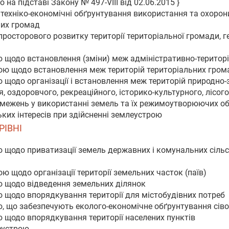
 на підставі Закону № 497-VIII від 02.06.2015 }
 техніко-економічні обґрунтування використання та охоро
них громад
просторового розвитку території територіальної громади, 
ю щодо встановлення (зміни) меж адміністративно-територ
рою щодо встановлення меж територій територіальних гром
 щодо організації і встановлення меж територій природно-
 оздоровчого, рекреаційного, історико-культурного, лісо
бмежень у використанні земель та їх режимоутворюючих об
ких інтересів при здійсненні землеустрою
РІВНІ
ю щодо приватизації земель державних і комунальних сіль
ю щодо організації території земельних часток (паїв)
ю щодо відведення земельних ділянок
ю щодо впорядкування території для містобудівних потреб
, що забезпечують еколого-економічне обґрунтування сіво
 щодо впорядкування території населених пунктів
леустрою