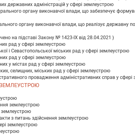
вих державних адміністрацій у сфері землеустрою
трального органу виконавчої влади, що забезпечує формув
льного органу виконавчої влади, що реалізує державну пол
чено на підставі Закону № 1423-IX від 28.04.2021 }
них рад у сфері землеустрою
кої і Севастопольської міських рад у сфері землеустрою
них рад у сфері землеустрою
их у містах рад у сфері землеустрою
ких, селищних, міських рад у сфері землеустрою
істративного провадження адміністративних справ у сфері
НЯ ЗЕМЛЕУСТРОЮ
еустрою
вання землеустрою
я землеустрою
 акти з питань здійснення землеустрою
фері землеустрою
леустрою