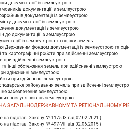
ики документації із землеустрою
замовників документації із землеустрою
розробників документації із землеустрою
змісту документації із землеустрою
дження документації із землеустрою
ін до документації із землеустрою
ментації із землеустрою та оцінки земель
ня Державним фондом документації із землеустрою та оці
і та картографічні роботи при здійсненні землеустрою
ль при здійсненні землеустрою
ні та інші обстеження земель при здійсненні землеустрою
 при здійсненні землеустрою
оботи при здійсненні землеустрою
осподарське районування земель при здійсненні землеустр
гічне забезпечення землеустрою
ових послуг з питань землеустрою
 НА ЗАГАЛЬНОДЕРЖАВНОМУ ТА РЕГІОНАЛЬНОМУ РІ
 на підставі Закону № 1175-IX від 02.02.2021 }
 на підставі Закону № 497-VIII від 02.06.2015 }