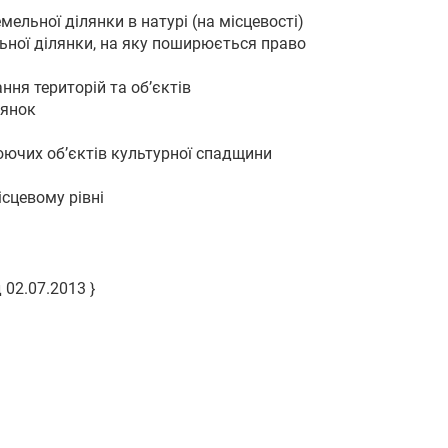
ельної ділянки в натурі (на місцевості)
ьної ділянки, на яку поширюється право
ння територій та об’єктів
лянок
юючих об’єктів культурної спадщини
ісцевому рівні
 02.07.2013 }