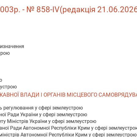
2003р. - № 858-IV(редакція 21.06.2026
 визначення
трою
ю
еустрою
РЖАВНОЇ ВЛАДИ І ОРГАНІВ МІСЦЕВОГО САМОВРЯДУ
ть регулювання у сфері землеустрою
ної Ради України у сфері землеустрою
ту Міністрів України у сфері землеустрою
вної Ради Автономної Республіки Крим у сфері землеустро
іністрів Автономної Республіки Крим у сфері землеустрою