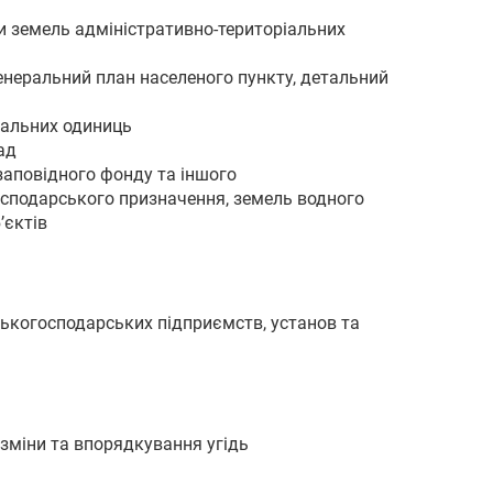
ни земель адміністративно-територіальних
генеральний план населеного пункту, детальний
іальних одиниць
ад
заповідного фонду та іншого
господарського призначення, земель водного
’єктів
ськогосподарських підприємств, установ та
зміни та впорядкування угідь