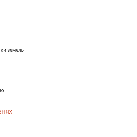
нки земель
ою
ВНЯХ