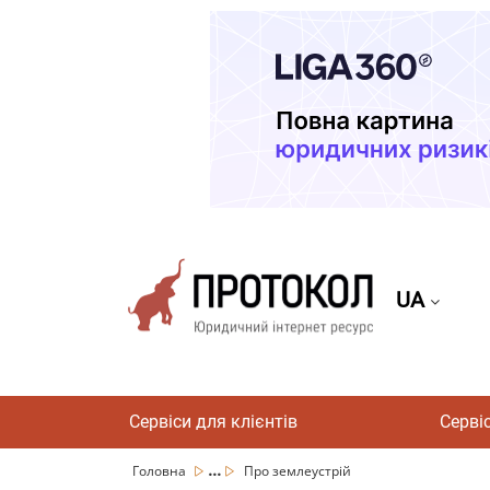
UA
Сервіси для клієнтів
Серві
...
Головна
Про землеустрій