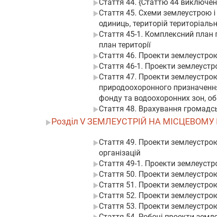
Стаття 44. {Статтю 44 виключено
Стаття 45. Схеми землеустрою і
одиниць, територій територіаль
Стаття 45-1. Комплексний план 
план території
Стаття 46. Проекти землеустро
Стаття 46-1. Проекти землеуст
Стаття 47. Проекти землеустрою
природоохоронного призначення,
фонду та водоохоронних зон, о
Стаття 48. Врахування громадсь
Розділ V ЗЕМЛЕУСТРІЙ НА МІСЦЕВОМУ 
Стаття 49. Проекти землеустро
організацій
Стаття 49-1. Проекти землеустро
Стаття 50. Проекти землеустро
Стаття 51. Проекти землеустро
Стаття 52. Проекти землеустрою
Стаття 53. Проекти землеустрою
Стаття 54. Робочі проекти зем