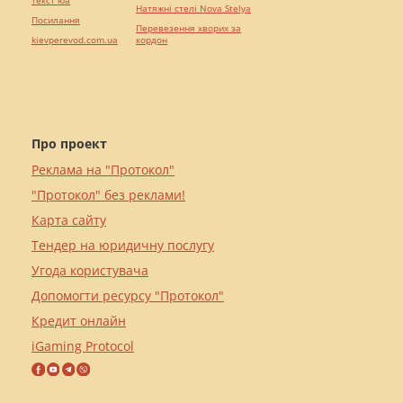
текст юа
Натяжні стелі Nova Stelya
Посилання
Перевезення хворих за
kievperevod.com.ua
кордон
Про проект
Реклама на "Протокол"
"Протокол" без реклами!
Карта сайту
Тендер на юридичну послугу
Угода користувача
Допомогти ресурсу "Протокол"
Кредит онлайн
iGaming Protocol