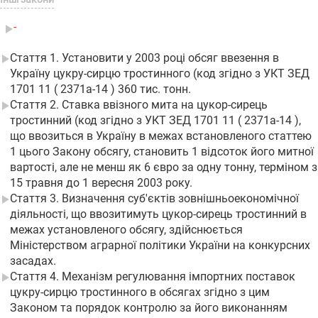
-
Стаття 1. Установити у 2003 році обсяг ввезення в
Україну цукру-сирцю тростинного (код згідно з УКТ ЗЕД
1701 11 ( 2371а-14 ) 360 тис. тонн.
Стаття 2. Ставка ввізного мита на цукор-сирець
тростинний (код згідно з УКТ ЗЕД 1701 11 ( 2371а-14 ),
що ввозиться в Україну в межах встановленого статтею
1 цього Закону обсягу, становить 1 відсоток його митної
вартості, але не менш як 6 євро за одну тонну, терміном з
15 травня до 1 вересня 2003 року.
Стаття 3. Визначення суб'єктів зовнішньоекономічної
діяльності, що ввозитимуть цукор-сирець тростинний в
межах установленого обсягу, здійснюється
Міністерством аграрної політики України на конкурсних
засадах.
Стаття 4. Механізм регулювання імпортних поставок
цукру-сирцю тростинного в обсягах згідно з цим
Законом та порядок контролю за його виконанням