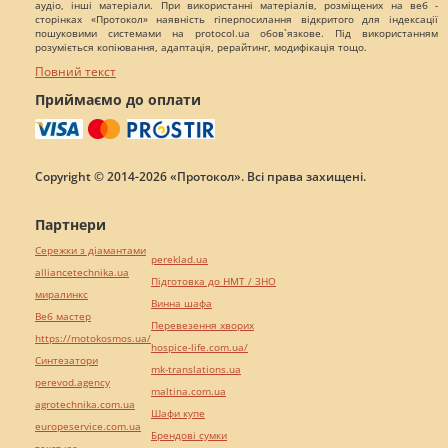
аудіо, інші матеріали. При використанні матеріалів, розміщених на веб -
сторінках «Протокол» наявність гіперпосилання відкритого для індексації
пошуковими системами на protocol.ua обов`язкове. Під використанням
розуміється копіювання, адаптація, рерайтинг, модифікація тощо.
Повний текст
Приймаємо до оплати
Copyright © 2014-2026 «Протокол». Всі права захищені.
Партнери
Сережки з діамантами
pereklad.ua
alliancetechnika.ua
Підготовка до НМТ / ЗНО
миралинкс
Винна шафа
Веб мастер
Перевезення хворих
https://motokosmos.ua/
hospice-life.com.ua/
Синтезатори
mk-translations.ua
perevod.agency
maltina.com.ua
agrotechnika.com.ua
Шафи купе
europeservice.com.ua
Брендові сумки