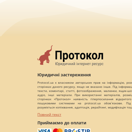
Юридичні застереження
Protocol.ua є власником авторських прав на інформацію, роз
сторінках даного ресурсу, якщо не вказано інше. Під інформа
тексти, коментарі, статті, фотозображення, малюнки, ящик-шот
аудіо, інші матеріали. При використанні матеріалів, розм
сторінках «Протокол» наявність гіперпосилання відкритого
пошуковими системами на protocol.ua обов`язкове. Під
розуміється копіювання, адаптація, рерайтинг, модифікація то
Повний текст
Приймаємо до оплати