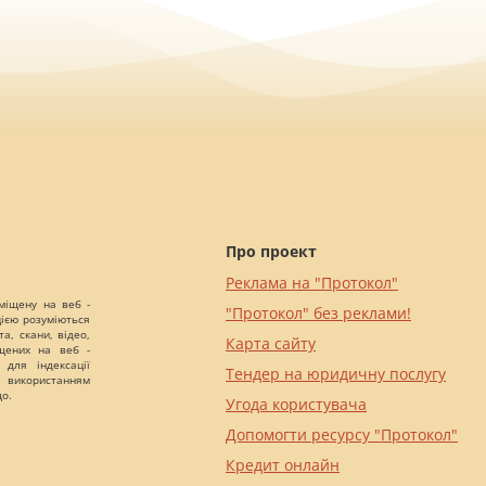
Про проект
Реклама на "Протокол"
міщену на веб -
"Протокол" без реклами!
цією розуміються
а, скани, відео,
Карта сайту
іщених на веб -
 для індексації
Тендер на юридичну послугу
 використанням
що.
Угода користувача
Допомогти ресурсу "Протокол"
Кредит онлайн