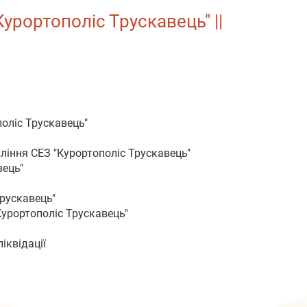
урортополіс Трускавець" ||
поліс Трускавець"
ління СЕЗ "Курортополіс Трускавець"
вець"
Трускавець"
Курортополіс Трускавець"
ліквідації