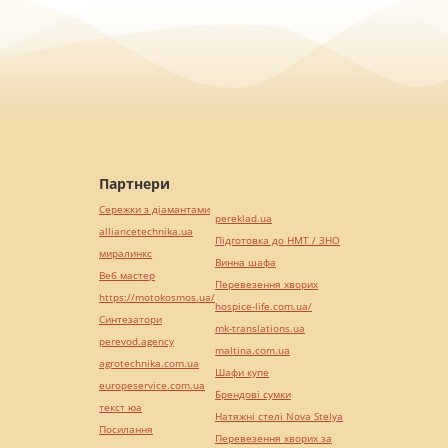
Партнери
Сережки з діамантами
pereklad.ua
alliancetechnika.ua
Підготовка до НМТ / ЗНО
миралинкс
Винна шафа
Веб мастер
Перевезення хворих
https://motokosmos.ua/
hospice-life.com.ua/
Синтезатори
mk-translations.ua
perevod.agency
maltina.com.ua
agrotechnika.com.ua
Шафи купе
europeservice.com.ua
Брендові сумки
текст юа
Натяжні стелі Nova Stelya
Посилання
Перевезення хворих за