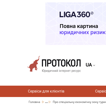
UA
Сервіси для клієнтів
Серві
...
Головна
Про спеціальну економічну зону турис