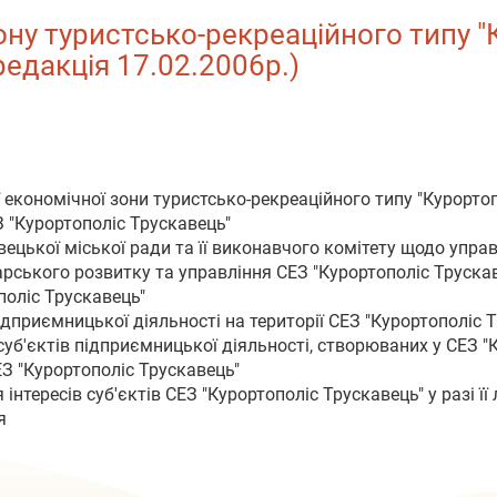
ну туристсько-рекреаційного типу "К
редакція 17.02.2006р.)
ї економічної зони туристсько-рекреаційного типу "Курорто
З "Курортополіс Трускавець"
ецької міської ради та її виконавчого комітету щодо управ
дарського розвитку та управління СЕЗ "Курортополіс Труска
поліс Трускавець"
дприємницької діяльності на території СЕЗ "Курортополіс 
суб'єктів підприємницької діяльності, створюваних у СЕЗ "
ЕЗ "Курортополіс Трускавець"
інтересів суб'єктів СЕЗ "Курортополіс Трускавець" у разі її 
я