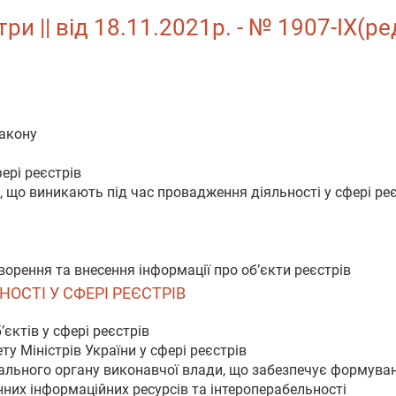
ри || від 18.11.2021р. - № 1907-IX(ре
Закону
фері реєстрів
, що виникають під час провадження діяльності у сфері ре
ворення та внесення інформації про об’єкти реєстрів
ЬНОСТІ У СФЕРІ РЕЄСТРІВ
’єктів у сфері реєстрів
у Міністрів України у сфері реєстрів
льного органу виконавчої влади, що забезпечує формуванн
них інформаційних ресурсів та інтероперабельності