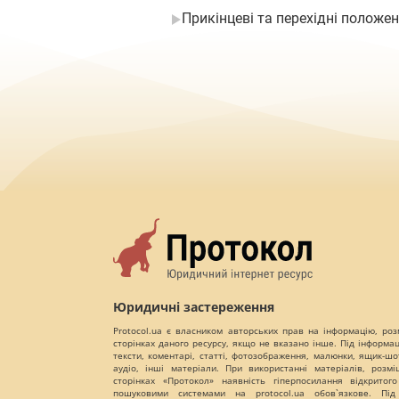
Прикінцеві та перехідні положе
Юридичні застереження
Protocol.ua є власником авторських прав на інформацію, роз
сторінках даного ресурсу, якщо не вказано інше. Під інформа
тексти, коментарі, статті, фотозображення, малюнки, ящик-шот
аудіо, інші матеріали. При використанні матеріалів, розм
сторінках «Протокол» наявність гіперпосилання відкритого
пошуковими системами на protocol.ua обов`язкове. Під