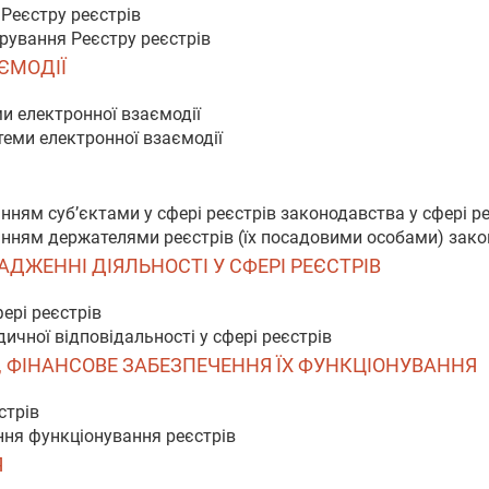
 Реєстру реєстрів
трування Реєстру реєстрів
АЄМОДІЇ
и електронної взаємодії
теми електронної взаємодії
нням суб’єктами у сфері реєстрів законодавства у сфері р
нням держателями реєстрів (їх посадовими особами) закон
АДЖЕННІ ДІЯЛЬНОСТІ У СФЕРІ РЕЄСТРІВ
фері реєстрів
ичної відповідальності у сфері реєстрів
ІВ, ФІНАНСОВЕ ЗАБЕЗПЕЧЕННЯ ЇХ ФУНКЦІОНУВАННЯ
стрів
ння функціонування реєстрів
Я