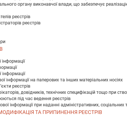
льного органу виконавчої влади, що забезпечує реалізацію
телів реєстрів
страторів реєстрів
ори
В
ї інформації
формації
ї інформації
вої інформації на паперових та інших матеріальних носіях
б’єкти реєстрів
каторів, довідників, технічних специфікацій тощо при ство
юються під час ведення реєстрів
ової інформації при наданні адміністративних, соціальних 
, МОДИФІКАЦІЯ ТА ПРИПИНЕННЯ РЕЄСТРІВ