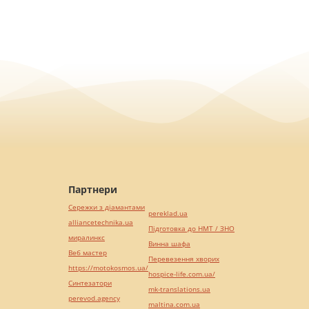
Партнери
Сережки з діамантами
pereklad.ua
alliancetechnika.ua
Підготовка до НМТ / ЗНО
миралинкс
Винна шафа
Веб мастер
Перевезення хворих
https://motokosmos.ua/
hospice-life.com.ua/
Синтезатори
mk-translations.ua
perevod.agency
maltina.com.ua