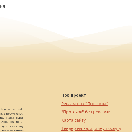
ння
Про проект
Реклама на "Протокол"
міщену на веб -
"Протокол" без реклами!
цією розуміються
а, скани, відео,
Карта сайту
іщених на веб -
 для індексації
Тендер на юридичну послугу
 використанням