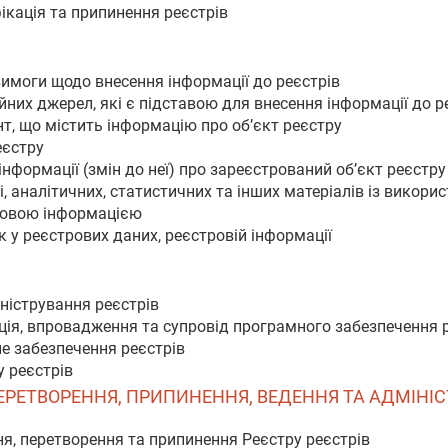
ікація та припинення реєстрів
 вимоги щодо внесення інформації до реєстрів
йних джерел, які є підставою для внесення інформації до р
т, що містить інформацію про об’єкт реєстру
еєстру
інформації (змін до неї) про зареєстрований об’єкт реєстру
і, аналітичних, статистичних та інших матеріалів із викор
ровою інформацією
 у реєстрових даних, реєстровій інформації
іністрування реєстрів
ція, впровадження та супровід програмного забезпечення 
чне забезпечення реєстрів
у реєстрів
 ПЕРЕТВОРЕННЯ, ПРИПИНЕННЯ, ВЕДЕННЯ ТА АДМІНІ
ня, перетворення та припинення Реєстру реєстрів