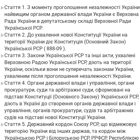
Стаття 1. З моменту проголошення незалежності України
найвищим органом державної влади України є Верховна
Рада України в депутатському складі Верховної Ради
Української РСР.
Стаття 2. До ухвалення нової Конституції України на
території України діє Конституція (Основний Закон)
Української РСР ( 888-09 ).
Стаття 3. Закони Української РСР та інші акти, ухвалені
Верховною Радою Української РСР, діють на території
України, оскільки вони не суперечать законам України,
ухваленим після проголошення незалежності України.
Стаття 4. Органи державної влади і управління, органи
прокуратури, суди та арбітражні суди, сформовані на
підставі Конституції (Основного Закону) Української РСР,
діють в Україні до створення органів державної влади і
управління, органів прокуратури, судів та арбітражних
судів на підставі нової Конституції України.
Стаття 5. Державний кордон Союзу РСР, що відмежовує
територію України від інших держав, та кордон між
Українською РСР і Білоруською РСР, РРФСР, Республікою