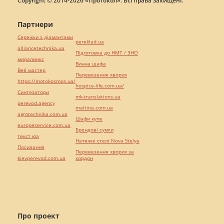
Copyright © 2014-2026 «Протокол». Всі права захищені.
Партнери
Сережки з діамантами
pereklad.ua
alliancetechnika.ua
Підготовка до НМТ / ЗНО
миралинкс
Винна шафа
Веб мастер
Перевезення хворих
https://motokosmos.ua/
hospice-life.com.ua/
Синтезатори
mk-translations.ua
perevod.agency
maltina.com.ua
agrotechnika.com.ua
Шафи купе
europeservice.com.ua
Брендові сумки
текст юа
Натяжні стелі Nova Stelya
Посилання
Перевезення хворих за
kievperevod.com.ua
кордон
Про проект