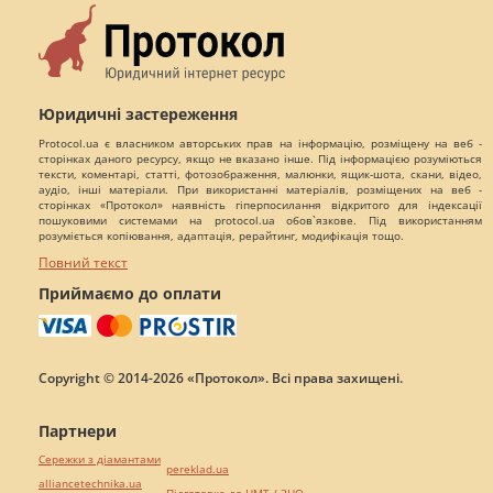
Юридичні застереження
Protocol.ua є власником авторських прав на інформацію, розміщену на веб -
сторінках даного ресурсу, якщо не вказано інше. Під інформацією розуміються
тексти, коментарі, статті, фотозображення, малюнки, ящик-шота, скани, відео,
аудіо, інші матеріали. При використанні матеріалів, розміщених на веб -
сторінках «Протокол» наявність гіперпосилання відкритого для індексації
пошуковими системами на protocol.ua обов`язкове. Під використанням
розуміється копіювання, адаптація, рерайтинг, модифікація тощо.
Повний текст
Приймаємо до оплати
Copyright © 2014-2026 «Протокол». Всі права захищені.
Партнери
Сережки з діамантами
pereklad.ua
alliancetechnika.ua