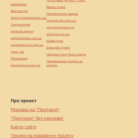
Підготовка до НМТ / ЗНО
миралинкс
Винна шафа
Веб мастер
Перевезення хворих
https://motokosmos.ua/
hospice-life.com.ua/
Синтезатори
mk-translations.ua
perevod.agency
maltina.com.ua
agrotechnika.com.ua
Шафи купе
europeservice.com.ua
Брендові сумки
текст юа
Натяжні стелі Nova Stelya
Посилання
Перевезення хворих за
kievperevod.com.ua
кордон
Про проект
Реклама на "Протокол"
"Протокол" без реклами!
Карта сайту
Тендер на юридичну послугу