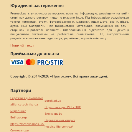
Юридичні застереження
Protocol.ua є власником авторських прав на інформацію, розміщену на веб -
сторінках даного ресурсу, якщо не вказано інше. Під інформацією розуміються
тексти, коментарі, статті, фотозображення, малюнки, ящик-шота, скани, відео,
аудіо, інші матеріали. При використанні матеріалів, розміщених на веб -
сторінках «Протокол» наявність гіперпосилання відкритого для індексації
пошуковими системами на protocol.ua обов`язкове. Під використанням
розуміється копіювання, адаптація, рерайтинг, модифікація тощо.
Повний текст
Приймаємо до оплати
Copyright © 2014-2026 «Протокол». Всі права захищені.
Партнери
Сережки з діамантами
pereklad.ua
alliancetechnika.ua
Підготовка до НМТ / ЗНО
миралинкс
Винна шафа
Веб мастер
Перевезення хворих
https://motokosmos.ua/
hospice-life.com.ua/
Синтезатори