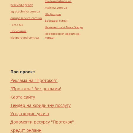
mk-translations.ua
perevod.agency
maltina.com.ua
agrotechnika.com.ua
Шафи купе
europeservice.com.ua
Брендові сумки
текст юа
Натяжні стелі Nova Stelya
Посилання
Перевезення хворих за
kievperevod.com.ua
кордон
Про проект
Реклама на "Протокол"
"Протокол" без реклами!
Карта сайту
Тендер на юридичну послугу
Угода користувача
Допомогти ресурсу "Протокол"
Кредит онлайн