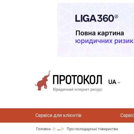
UA
Сервіси для клієнтів
Серві
...
Головна
Про господарські товариства