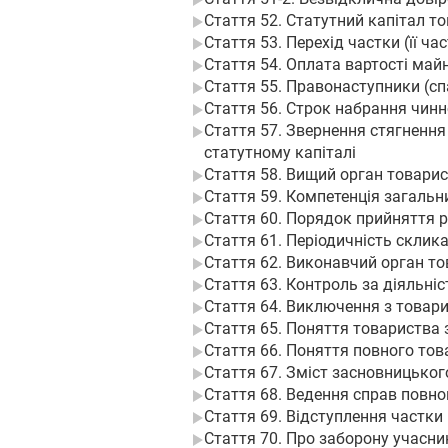
Стаття 52. Статутний капітал 
Стаття 53. Перехід частки (її ч
Стаття 54. Оплата вартості май
Стаття 55. Правонаступники (с
Стаття 56. Строк набрання чин
Стаття 57. Звернення стягнення
статутному капіталі
Стаття 58. Вищий орган товари
Стаття 59. Компетенція загальн
Стаття 60. Порядок прийняття 
Стаття 61. Періодичність склик
Стаття 62. Виконавчий орган т
Стаття 63. Контроль за діяльні
Стаття 64. Виключення з товар
Стаття 65. Поняття товариства
Стаття 66. Поняття повного то
Стаття 67. Зміст засновницьког
Стаття 68. Ведення справ повно
Стаття 69. Відступлення частки 
Стаття 70. Про заборону учасн