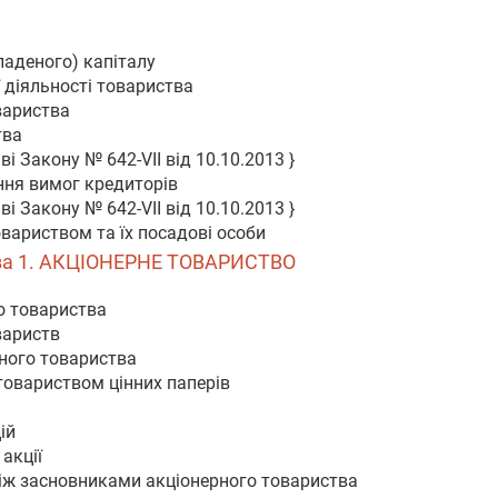
а
ладеного) капіталу
ї діяльності товариства
овариства
тва
і Закону № 642-VII від 10.10.2013 }
ння вимог кредиторів
і Закону № 642-VII від 10.10.2013 }
овариством та їх посадові особи
ава 1. АКЦІОНЕРНЕ ТОВАРИСТВО
о товариства
вариств
рного товариства
товариством цінних паперів
ій
акції
 між засновниками акціонерного товариства