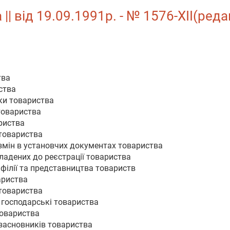
| від 19.09.1991р. - № 1576-XII(реда
тва
ства
ки товариства
товариства
ариства
 товариства
змін в установчих документах товариства
кладених до реєстрації товариства
 філії та представництва товариств
ариства
 товариства
 господарські товариства
товариства
 засновників товариства