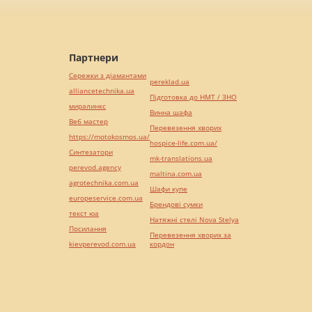
Партнери
Сережки з діамантами
pereklad.ua
alliancetechnika.ua
Підготовка до НМТ / ЗНО
миралинкс
Винна шафа
Веб мастер
Перевезення хворих
https://motokosmos.ua/
hospice-life.com.ua/
Синтезатори
mk-translations.ua
perevod.agency
maltina.com.ua
agrotechnika.com.ua
Шафи купе
europeservice.com.ua
Брендові сумки
текст юа
Натяжні стелі Nova Stelya
Посилання
Перевезення хворих за
kievperevod.com.ua
кордон