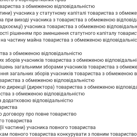
товариства з обмеженою відповідальністю
астини) учасника у статутному капіталі товариства з обмеж
на при виході учасника з товариства з обмеженою відпові
падкоємці) учасника товариства з обмеженою відповідаль
ності рішенням про зменшення статутного капіталу товари
 на частину майна товариства з обмеженою відповідальніс
ства з обмеженою відповідальністю
их зборів учасників товариства з обмеженою відповідальн
рішень загальними зборами учасників товариства з обмеж
ання загальних зборів учасників товариства з обмеженою в
овариства з обмеженою відповідальністю
стю дирекції (директора) товариства з обмеженою відповід
иства з обмеженою відповідальністю
 з додатковою відповідальністю
вариства
о договору про повне товариство
го товариства
(її частини) учасника повного товариства
икам повного товариства конкурувати з повним товариств