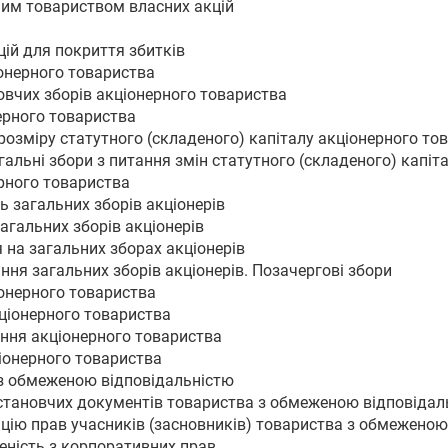
ним товариством власних акцій
цій для покриття збитків
іонерного товариства
овчих зборів акціонерного товариства
нерного товариства
озміру статутного (складеного) капіталу акціонерного то
гальні збори з питання змін статутного (складеного) капіт
рного товариства
ь загальних зборів акціонерів
агальних зборів акціонерів
 на загальних зборах акціонерів
ння загальних зборів акціонерів. Позачергові збори
іонерного товариства
кціонерного товариства
ління акціонерного товариства
ціонерного товариства
 з обмеженою відповідальністю
установчих документів товариства з обмеженою відповідал
зацію прав учасників (засновників) товариства з обмежено
реність з корпоративних прав