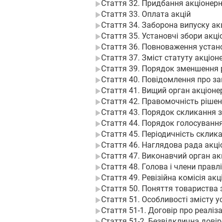
Стаття 32. Придбання акціонер
Стаття 33. Оплата акцій
Стаття 34. Заборона випуску ак
Стаття 35. Установчі збори акц
Стаття 36. Повноваження устан
Стаття 37. Зміст статуту акціо
Стаття 39. Порядок зменшення р
Стаття 40. Повідомлення про за
Стаття 41. Вищий орган акціоне
Стаття 42. Правомочність рішен
Стаття 43. Порядок скликання з
Стаття 44. Порядок голосування
Стаття 45. Періодичність склика
Стаття 46. Наглядова рада акц
Стаття 47. Виконавчий орган а
Стаття 48. Голова і члени прав
Стаття 49. Ревізійна комісія ак
Стаття 50. Поняття товариства
Стаття 51. Особливості змісту 
Стаття 51-1. Договір про реалі
Стаття 51-2. Безвідклична дові