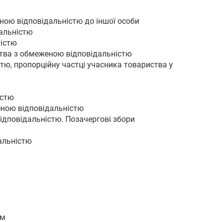
еною відповідальністю до іншої особи
дальністю
ністю
ства з обмеженою відповідальністю
тю, пропорційну частці учасника товариства у
істю
еною відповідальністю
ідповідальністю. Позачергові збори
альністю
ом