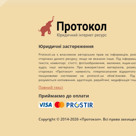
Юридичні застереження
Protocol.ua є власником авторських прав на інформацію, роз
сторінках даного ресурсу, якщо не вказано інше. Під інформа
тексти, коментарі, статті, фотозображення, малюнки, ящик-шот
аудіо, інші матеріали. При використанні матеріалів, розм
сторінках «Протокол» наявність гіперпосилання відкритого
пошуковими системами на protocol.ua обов`язкове. Під
розуміється копіювання, адаптація, рерайтинг, модифікація то
Повний текст
Приймаємо до оплати
Copyright © 2014-2026 «Протокол». Всі права захищен