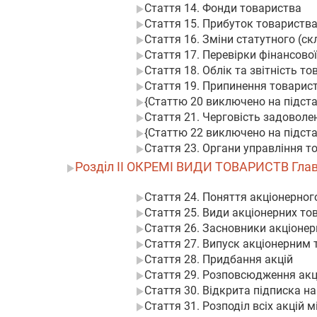
Стаття 14. Фонди товариства
Стаття 15. Прибуток товариств
Стаття 16. Зміни статутного (ск
Стаття 17. Перевірки фінансово
Стаття 18. Облік та звітність т
Стаття 19. Припинення товарис
{Статтю 20 виключено на підстав
Стаття 21. Черговість задоволе
{Статтю 22 виключено на підстав
Стаття 23. Органи управління т
Розділ II ОКРЕМІ ВИДИ ТОВАРИСТВ Гл
Стаття 24. Поняття акціонерног
Стаття 25. Види акціонерних то
Стаття 26. Засновники акціоне
Стаття 27. Випуск акціонерним 
Стаття 28. Придбання акцій
Стаття 29. Розповсюдження акц
Стаття 30. Відкрита підписка на 
Стаття 31. Розподіл всіх акцій