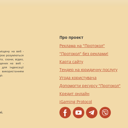
Про проект
Реклама на "Протокол"
міщену на веб -
"Протокол" без реклами!
цією розуміються
а, скани, відео,
Карта сайту
іщених на веб -
 для індексації
Тендер на юридичну послугу
 використанням
що.
Угода користувача
Допомогти ресурсу "Протокол"
Кредит онлайн
iGaming Protocol
і.