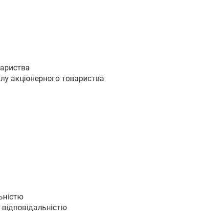
вариства
алу акціонерного товариства
ьністю
ю відповідальністю