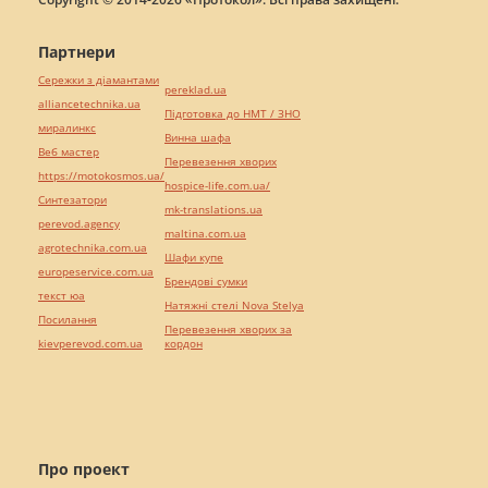
Партнери
Сережки з діамантами
pereklad.ua
alliancetechnika.ua
Підготовка до НМТ / ЗНО
миралинкс
Винна шафа
Веб мастер
Перевезення хворих
https://motokosmos.ua/
hospice-life.com.ua/
Синтезатори
mk-translations.ua
perevod.agency
maltina.com.ua
agrotechnika.com.ua
Шафи купе
europeservice.com.ua
Брендові сумки
текст юа
Натяжні стелі Nova Stelya
Посилання
Перевезення хворих за
kievperevod.com.ua
кордон
Про проект