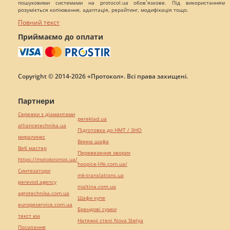
пошуковими системами на protocol.ua обов`язкове. Під використанням
розуміється копіювання, адаптація, рерайтинг, модифікація тощо.
Повний текст
Приймаємо до оплати
Copyright © 2014-2026 «Протокол». Всі права захищені.
Партнери
Сережки з діамантами
pereklad.ua
alliancetechnika.ua
Підготовка до НМТ / ЗНО
миралинкс
Винна шафа
Веб мастер
Перевезення хворих
https://motokosmos.ua/
hospice-life.com.ua/
Синтезатори
mk-translations.ua
perevod.agency
maltina.com.ua
agrotechnika.com.ua
Шафи купе
europeservice.com.ua
Брендові сумки
текст юа
Натяжні стелі Nova Stelya
Посилання