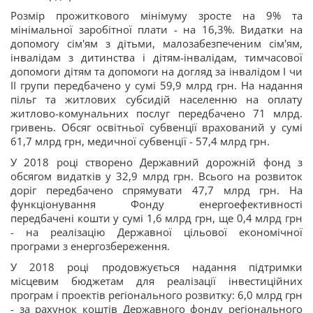
Розмір прожиткового мінімуму зросте на 9% та
мінімальної заробітної плати - на 16,3%. Видатки на
допомогу сім'ям з дітьми, малозабезпеченим сім'ям,
інвалідам з дитинства і дітям-інвалідам, тимчасової
допомоги дітям та допомоги на догляд за інвалідом І чи
II групи передбачено у сумі 59,9 млрд грн. На надання
пільг та житлових субсидій населенню на оплату
житлово-комунальних послуг передбачено 71 млрд.
гривень. Обсяг освітньої субвенції врахований у сумі
61,7 млрд грн, медичної субвенції - 57,4 млрд грн.
У 2018 році створено Державний дорожній фонд з
обсягом видатків у 32,9 млрд грн. Всього на розвиток
доріг передбачено спрямувати 47,7 млрд грн. На
функціонування Фонду енергоефективності
передбачені кошти у сумі 1,6 млрд грн, ще 0,4 млрд грн
- на реалізацію Державної цільової економічної
програми з енергозбереження.
У 2018 році продовжується надання підтримки
місцевим бюджетам для реалізації інвестиційних
програм і проектів регіонального розвитку: 6,0 млрд грн
- за рахунок коштів Державного фонду регіонального