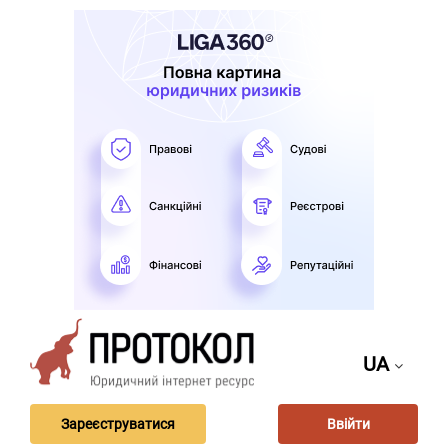
UA
Зареєструватися
Ввійти