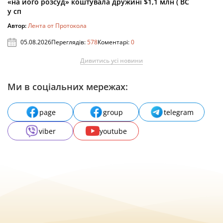
«на його розсуд» коштувала дружині $1,1 млн ( ВС
у сп
Автор:
Лента от Протокола
05.08.2026
Переглядів:
578
Коментарі:
0
Дивитись усі новини
Ми в соціальних мережах:
page
group
telegram
viber
youtube