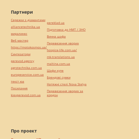
Партнери
Сережки з діамантами
pereklad.ua
alliancetechnika.ua
Підготовка до НМТ / ЗНО
миралинкс
Винна шафа
Веб мастер
Перевезення хворих
https://motokosmos.ua/
hospice-life.com.ua/
Синтезатори
mk-translations.ua
perevod.agency
maltina.com.ua
agrotechnika.com.ua
Шафи купе
europeservice.com.ua
Брендові сумки
текст юа
Натяжні стелі Nova Stelya
Посилання
Перевезення хворих за
kievperevod.com.ua
кордон
Про проект