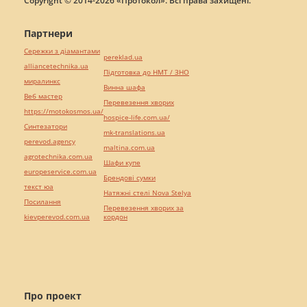
Copyright © 2014-2026 «Протокол». Всі права захищені.
Партнери
Сережки з діамантами
pereklad.ua
alliancetechnika.ua
Підготовка до НМТ / ЗНО
миралинкс
Винна шафа
Веб мастер
Перевезення хворих
https://motokosmos.ua/
hospice-life.com.ua/
Синтезатори
mk-translations.ua
perevod.agency
maltina.com.ua
agrotechnika.com.ua
Шафи купе
europeservice.com.ua
Брендові сумки
текст юа
Натяжні стелі Nova Stelya
Посилання
Перевезення хворих за
kievperevod.com.ua
кордон
Про проект