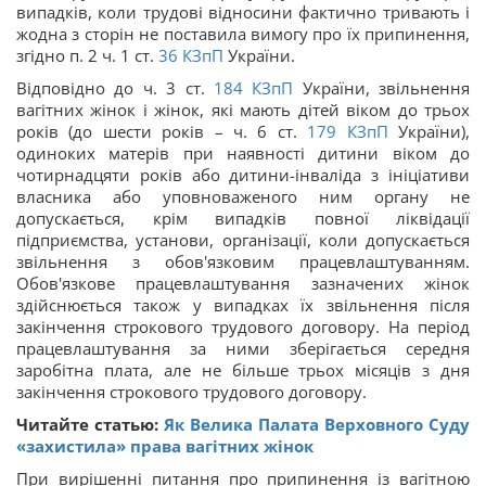
випадків, коли трудові відносини фактично тривають і
жодна з сторін не поставила вимогу про їх припинення,
згідно п. 2 ч. 1 ст.
36
КЗпП
України.
Відповідно до ч. 3 ст.
184
КЗпП
України, звільнення
вагітних жінок і жінок, які мають дітей віком до трьох
років (до шести років – ч. 6 ст.
179
КЗпП
України),
одиноких матерів при наявності дитини віком до
чотирнадцяти років або дитини-інваліда з ініціативи
власника або уповноваженого ним органу не
допускається, крім випадків повної ліквідації
підприємства, установи, організації, коли допускається
звільнення з обов'язковим працевлаштуванням.
Обов'язкове працевлаштування зазначених жінок
здійснюється також у випадках їх звільнення після
закінчення строкового трудового договору. На період
працевлаштування за ними зберігається середня
заробітна плата, але не більше трьох місяців з дня
закінчення строкового трудового договору.
Читайте статью:
Як Велика Палата Верховного Суду
«захистила» права вагітних жінок
При вирішенні питання про припинення із вагітною