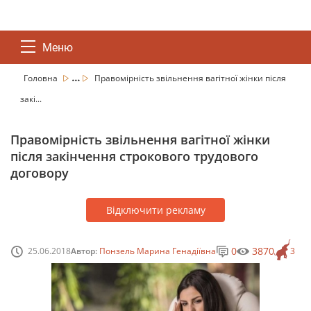
Меню
...
Головна
Правомірність звільнення вагітної жінки після
закі...
Правомірність звільнення вагітної жінки
після закінчення строкового трудового
договору
Відключити рекламу
0
3870
25.06.2018
Автор:
Понзель Марина Генадіївна
3