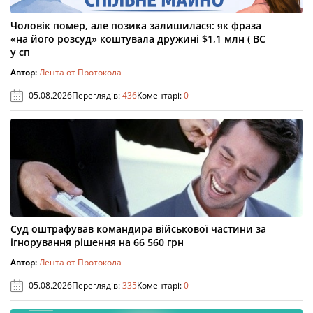
Чоловік помер, але позика залишилася: як фраза
«на його розсуд» коштувала дружині $1,1 млн ( ВС
у сп
Автор:
Лента от Протокола
05.08.2026
Переглядів:
436
Коментарі:
0
Суд оштрафував командира військової частини за
ігнорування рішення на 66 560 грн
Автор:
Лента от Протокола
05.08.2026
Переглядів:
335
Коментарі:
0