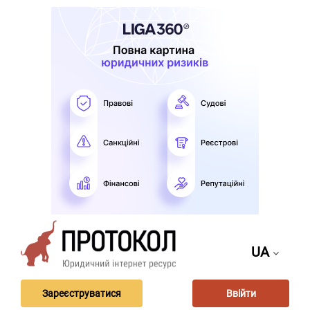
UA
Зареєструватися
Ввійти