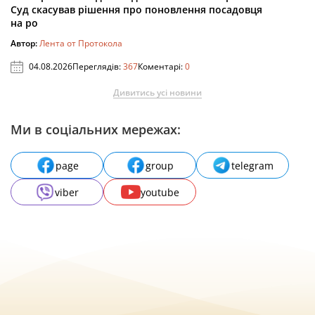
Суд скасував рішення про поновлення посадовця
на ро
Автор:
Лента от Протокола
04.08.2026
Переглядів:
367
Коментарі:
0
Дивитись усі новини
Ми в соціальних мережах:
page
group
telegram
viber
youtube