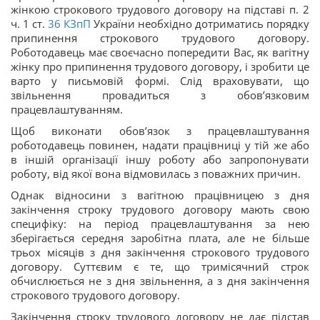
жінкою строкового трудового договору на підставі п. 2
ч. 1 ст.
36
КЗпП
України необхідно дотриматись порядку
припинення строкового трудового договору.
Роботодавець має своєчасно попередити Вас, як вагітну
жінку про припинення трудового договору, і зробити це
варто у письмовій формі. Слід враховувати, що
звільнення провадиться з обов’язковим
працевлаштуванням.
Щоб виконати обов’язок з працевлаштування
роботодавець повинен, надати працівниці у тій же або
в іншій організації іншу роботу або запропонувати
роботу, від якої вона відмовилась з поважних причин.
Однак відносини з вагітною працівницею з дня
закінчення строку трудового договору мають свою
специфіку: на період працевлаштування за нею
зберігається середня заробітна плата, але не більше
трьох місяців з дня закінчення строкового трудового
договору. Суттєвим є те, що тримісячний строк
обчислюється не з дня звільнення, а з дня закінчення
строкового трудового договору.
Закінчення строку трудового договору не дає підстав