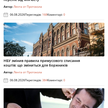
Автор:
Лента от Протокола
06.08.2026
Переглядів:
168
Коментарі:
0
НБУ змінив правила примусового списання
коштів: що зміниться для боржників
Автор:
Лента от Протокола
06.08.2026
Переглядів:
384
Коментарі:
0