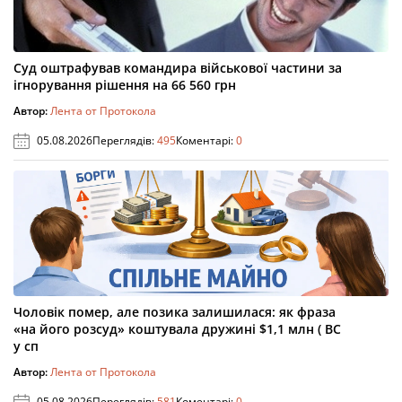
Суд оштрафував командира військової частини за
ігнорування рішення на 66 560 грн
Автор:
Лента от Протокола
05.08.2026
Переглядів:
495
Коментарі:
0
Чоловік помер, але позика залишилася: як фраза
«на його розсуд» коштувала дружині $1,1 млн ( ВС
у сп
Автор:
Лента от Протокола
05.08.2026
Переглядів:
581
Коментарі:
0