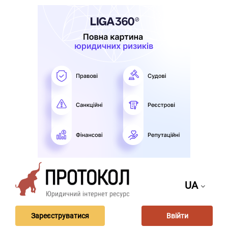
UA
Зареєструватися
Ввійти