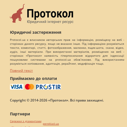
Юридичні застереження
Protocol.ua є власником авторських прав на інформацію, розміщену на веб -
сторінках даного ресурсу, якщо не вказано інше. Під інформацією розуміються
тексти, коментарі, статті, фотозображення, малюнки, ящик-шота, скани, відео,
аудіо, інші матеріали. При використанні матеріалів, розміщених на веб -
сторінках «Протокол» наявність гіперпосилання відкритого для індексації
пошуковими системами на protocol.ua обов`язкове. Під використанням
розуміється копіювання, адаптація, рерайтинг, модифікація тощо.
Повний текст
Приймаємо до оплати
Copyright © 2014-2026 «Протокол». Всі права захищені.
Партнери
Сережки з діамантами
pereklad.ua