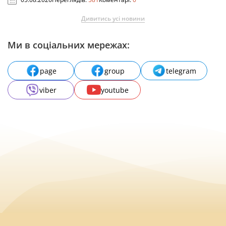
Дивитись усі новини
Ми в соціальних мережах:
page
group
telegram
viber
youtube