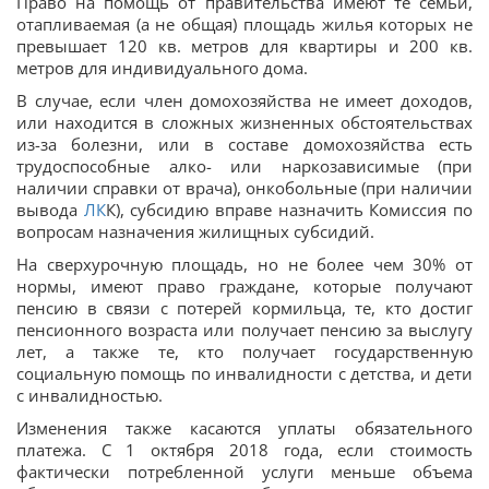
Право на помощь от правительства имеют те семьи,
отапливаемая (а не общая) площадь жилья которых не
превышает 120 кв. метров для квартиры и 200 кв.
метров для индивидуального дома.
В случае, если член домохозяйства не имеет доходов,
или находится в сложных жизненных обстоятельствах
из-за болезни, или в составе домохозяйства есть
трудоспособные алко- или наркозависимые (при
наличии справки от врача), онкобольные (при наличии
вывода
ЛК
К), субсидию вправе назначить Комиссия по
вопросам назначения жилищных субсидий.
На сверхурочную площадь, но не более чем 30% от
нормы, имеют право граждане, которые получают
пенсию в связи с потерей кормильца, те, кто достиг
пенсионного возраста или получает пенсию за выслугу
лет, а также те, кто получает государственную
социальную помощь по инвалидности с детства, и дети
с инвалидностью.
Изменения также касаются уплаты обязательного
платежа. С 1 октября 2018 года, если стоимость
фактически потребленной услуги меньше объема