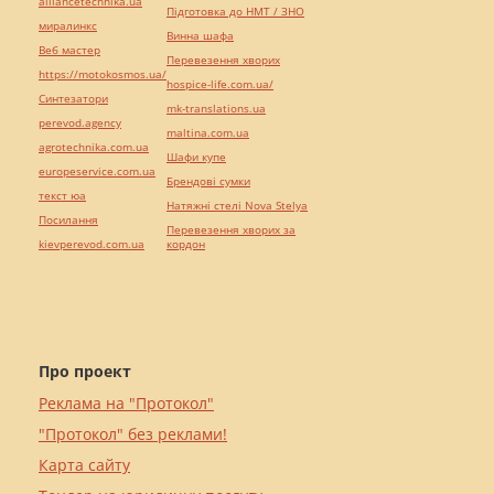
alliancetechnika.ua
Підготовка до НМТ / ЗНО
миралинкс
Винна шафа
Веб мастер
Перевезення хворих
https://motokosmos.ua/
hospice-life.com.ua/
Синтезатори
mk-translations.ua
perevod.agency
maltina.com.ua
agrotechnika.com.ua
Шафи купе
europeservice.com.ua
Брендові сумки
текст юа
Натяжні стелі Nova Stelya
Посилання
Перевезення хворих за
kievperevod.com.ua
кордон
Про проект
Реклама на "Протокол"
"Протокол" без реклами!
Карта сайту