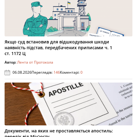
Якщо суд встановив для відшкодування шкоди
наявність підстав, передбачених приписами ч. 1
ст. 1172 Ц
Автор:
Лента от Протокола
06.08.2026
Переглядів:
146
Коментарі:
0
Документи, на яких не проставляється апостиль:
перелік від Мін’юсту