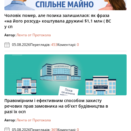
Чоловік помер, але позика залишилася: як фраза
«на його розсуд» коштувала дружині $1,1 млн ( ВС
у сп
Автор:
Лента от Протокола
05.08.2026
Переглядів:
453
Коментарі:
0
Правомірним і ефективним способом захисту
речових прав замовника на об’єкт будівництва в
разі їх осп
Автор:
Лента от Протокола
05.08.2026
Переглядів:
365
Коментарі:
0