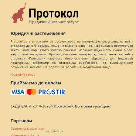
Юридичні застереження
Protocol.ua є власником авторських прав на інформацію, розміщену на веб -
сторінках даного ресурсу, якщо не вказано інше. Під інформацією розуміються
тексти, коментарі, статті, фотозображення, малюнки, ящик-шота, скани, відео,
аудіо, інші матеріали. При використанні матеріалів, розміщених на веб -
сторінках «Протокол» наявність гіперпосилання відкритого для індексації
пошуковими системами на protocol.ua обов`язкове. Під використанням
розуміється копіювання, адаптація, рерайтинг, модифікація тощо.
Повний текст
Приймаємо до оплати
Copyright © 2014-2026 «Протокол». Всі права захищені.
Партнери
Сережки з діамантами
pereklad.ua
alliancetechnika.ua