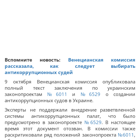
Вспомните новость:
Венецианская комиссия
рассказала, как следует выбирать
антикоррупционных судей
9 октября Венецианская комиссия опубликовала
полный текст заключения по украинским
законопроектам
№6011
и
№6529
о создании
антикоррупционных судов в Украине.
Эксперты не поддержали внедрение разветвленной
системы антикоррупционных палат, что было
предусмотрено в законопроекте
№6529
. В настоящее
время этот документ отозван. В комиссии также
раскритиковали ряд положений законопроекта
№6011
,