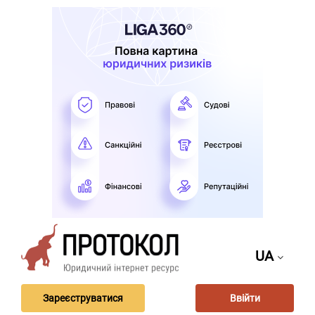
UA
Зареєструватися
Ввійти