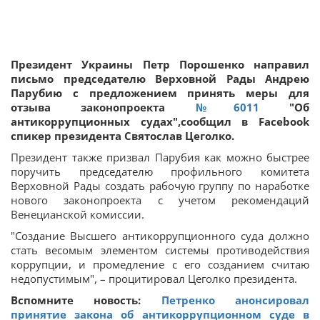
Президент Украины Петр Порошенко направил
письмо председателю Верховной Рады Андрею
Парубию с предложением принять меры для
отзыва законопроекта
№6011
"Об
антикоррупционных судах",сообщил в Facebook
спикер президента Святослав Цеголко.
Президент также призвал Парубия как можно быстрее
поручить председателю профильного комитета
Верховной Рады создать рабочую группу по наработке
нового законопроекта с учетом рекомендаций
Венецианской комиссии.
"Создание Высшего антикоррупционного суда должно
стать весомым элементом системы противодействия
коррупции, и промедление с его созданием считаю
недопустимым", – процитировал Цеголко президента.
Вспомните новость:
Петренко анонсировал
принятие закона об антикоррупционном суде в