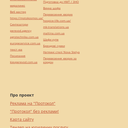
Підготовка до НМТ / ЗНО
миралинкс
Винна шафа
Веб мастер
Перевезення хворих
https://motokosmos.ua/
hospice-life.com.ua/
Синтезатори
mk-translations.ua
perevod.agency
maltina.com.ua
agrotechnika.com.ua
Шафи купе
europeservice.com.ua
Брендові сумки
текст юа
Натяжні стелі Nova Stelya
Посилання
Перевезення хворих за
kievperevod.com.ua
кордон
Про проект
Реклама на "Протокол"
"Протокол" без реклами!
Карта сайту
Тендер на юридичну послугу