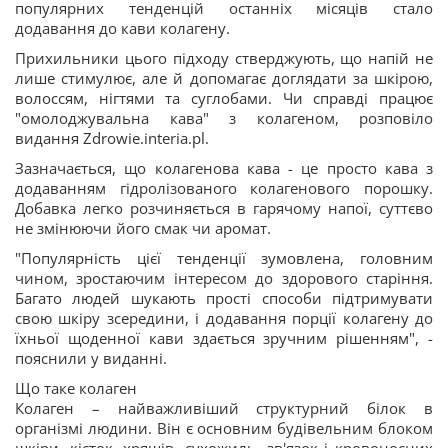
популярних тенденцій останніх місяців стало
додавання до кави колагену.
Прихильники цього підходу стверджують, що напій не
лише стимулює, але й допомагає доглядати за шкірою,
волоссям, нігтями та суглобами. Чи справді працює
"омолоджувальна кава" з колагеном, розповіло
видання Zdrowie.interia.pl.
Зазначається, що колагенова кава - це просто кава з
додаванням гідролізованого колагенового порошку.
Добавка легко розчиняється в гарячому напої, суттєво
не змінюючи його смак чи аромат.
"Популярність цієї тенденції зумовлена, головним
чином, зростаючим інтересом до здорового старіння.
Багато людей шукають прості способи підтримувати
свою шкіру зсередини, і додавання порції колагену до
їхньої щоденної кави здається зручним рішенням", -
пояснили у виданні.
Що таке колаген
Колаген – найважливіший структурний білок в
організмі людини. Він є основним будівельним блоком