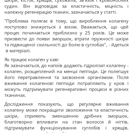
шкіри, кісток, хрящів, сухожиль, зв'язок і кровоносних
судин. Він відповідає за еластичність, міцність і
належну регенерацію тканин, зазначається у статті.
"Проблема полягає в тому, що вироблення колагену
поступово знижується з віком. Вважається, що цей
процес починається приблизно у 25 років. Це може
призвести до появи зморшок, втрати пружності шкіри
та підвищеної схильності до болю в суглобах", - йдеться
в матеріалі.
Як працює колаген у каві
Як зазначається, до напоїв додають гідролізат колагену -
колаген, розщеплений на менші пептиди. Це полегшує
його перетравлення та засвоєння організмом. Після
вживання колагенові пептиди потрапляють у кров і
можуть підтримувати регенеративні процеси в різних
тканинах.
Дослідження показують, що регулярне вживання
колагену може покращити зволоження та еластичність
шкіри, сприяють зменшенню дрібних зморшок,
благотворно впливати на стан волосся й нігтів,
підтримувати функціонування суглобів і хрящів,