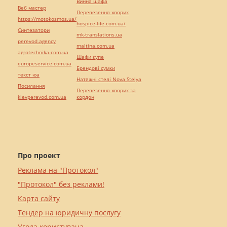
Винна шафа
Веб мастер
Перевезення хворих
https://motokosmos.ua/
hospice-life.com.ua/
Синтезатори
mk-translations.ua
perevod.agency
maltina.com.ua
agrotechnika.com.ua
Шафи купе
europeservice.com.ua
Брендові сумки
текст юа
Натяжні стелі Nova Stelya
Посилання
Перевезення хворих за
kievperevod.com.ua
кордон
Про проект
Реклама на "Протокол"
"Протокол" без реклами!
Карта сайту
Тендер на юридичну послугу
Угода користувача