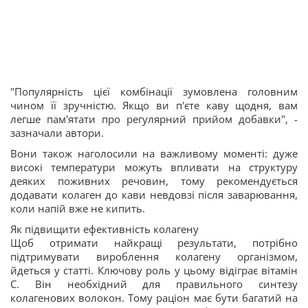
"Популярність цієї комбінації зумовлена ​​головним
чином її зручністю. Якщо ви п'єте каву щодня, вам
легше пам'ятати про регулярний прийом добавки", -
зазначали автори.
Вони також наголосили на важливому моменті: дуже
високі температури можуть впливати на структуру
деяких поживних речовин, тому рекомендується
додавати колаген до кави невдовзі після заварювання,
коли напій вже не кипить.
Як підвищити ефективність колагену
Щоб отримати найкращі результати, потрібно
підтримувати вироблення колагену організмом,
йдеться у статті. Ключову роль у цьому відіграє вітамін
С. Він необхідний для правильного синтезу
колагенових волокон. Тому раціон має бути багатий на