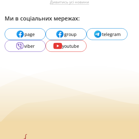
Дивитись усі новини
Ми в соціальних мережах:
page
group
telegram
viber
youtube