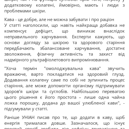
додатковому колагені, ймовірно, мають і люди з
проблемами шкіри.
Кава - це добре, але не можна забувати і про раціон
У статті наголосили, що навіть найкраща добавка не
компенсує дефіцит, що виникає внаслідок
неправильного харчування. Експерти кажують, що
основи догляду за шкірою та здорового старіння
передбачають збалансоване харчування, достатнє
зволоження, фізичну активність та захист від
надмірного ультрафіолетового випромінювання.
"Хоча термін "омолоджувальна кава" звучить
вражаюче, варто покладатися на здоровий глузд.
Додавання колагену саме по собі не зупинить процес
старіння, але може допомогти організму підтримувати
здоров’я шкіри та суглобів. Найбільшою перевагою
цього рішення є його простота – лише одна чайна
ложка порошку, додана до вашої улюбленої кави", -
підсумували у статті.
Раніше УНІАН писав про те, що додати в каву, щоб
енергія трималася довше. Зазначалося, що існує
простий спосіб зробити дію кофеїну тривалішою та