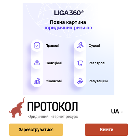
UA
Зареєструватися
Ввійти