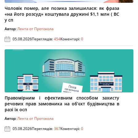
Чоловік помер, але позика залишилася: як фраза
«на його розсуд» коштувала дружині $1,1 млн ( ВС
у сп
Автор:
Лента от Протокола
05.08.2026
Переглядів:
454
Коментарі:
0
Правомірним і ефективним способом захисту
речових прав замовника на об’єкт будівництва в
разі їх осп
Автор:
Лента от Протокола
05.08.2026
Переглядів:
367
Коментарі:
0