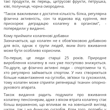
такі продукти, як перець, цитрусові фрукти, петрушка,
ківі, полуниця, чорна смородина.
"Також важливими є достатня кількість білка, регулярна
фізична активність, сон та відмова від куріння, яке
прискорює деградацію колагену в організмі", -
попередили у виданні.
Кому приймати колагенові добавки
Зазначається, що колаген не є обов'язковою добавкою
для всіх, однак є групи людей, яким його вживання
може бути особливо корисним.
По-перше, це люди старші 25 років. Природне
вироблення колагену в них уже поступово знижується.
По-друге, це фізично активні люди - спортсмени та ті,
хто регулярно займається спортом. У них створюється
більше навантаження на суглоби, зв'язки та сухожилля,
тому колаген може сприяти регенерації тканин опорно-
рухового апарата.
Також видання радить подумати про вживання
колагену пенсіонерам, адже з віком втрата колагену стає
більш вираженою, що впливає як на зовнішній вигляд
шкіри, так і на функцію суглобів. Крім того, потребу у