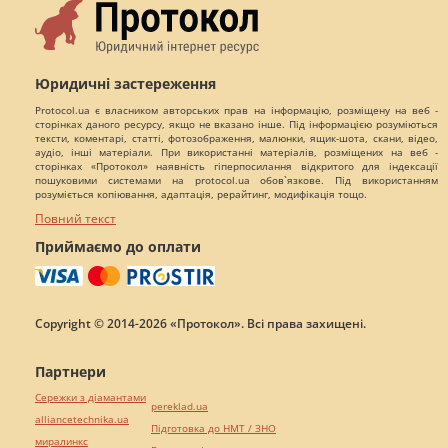
Юридичні застереження
Protocol.ua є власником авторських прав на інформацію, розміщену на веб -
сторінках даного ресурсу, якщо не вказано інше. Під інформацією розуміються
тексти, коментарі, статті, фотозображення, малюнки, ящик-шота, скани, відео,
аудіо, інші матеріали. При використанні матеріалів, розміщених на веб -
сторінках «Протокол» наявність гіперпосилання відкритого для індексації
пошуковими системами на protocol.ua обов`язкове. Під використанням
розуміється копіювання, адаптація, рерайтинг, модифікація тощо.
Повний текст
Приймаємо до оплати
Copyright © 2014-2026 «Протокол». Всі права захищені.
Партнери
Сережки з діамантами
pereklad.ua
alliancetechnika.ua
Підготовка до НМТ / ЗНО
миралинкс