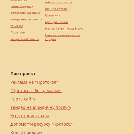
mk-translations.ua
perevod.agency
maltina.com.ua
agrotechnika.com.ua
Шафи купе
europeservice.com.ua
Брендові сумки
текст юа
Натяжні стелі Nova Stelya
Посилання
Перевезення хворих за
kievperevod.com.ua
кордон
Про проект
Реклама на "Протокол"
"Протокол" без реклами!
Карта сайту
Тендер на юридичну послугу
Угода користувача
Допомогти ресурсу "Протокол"
Кредит онлайн