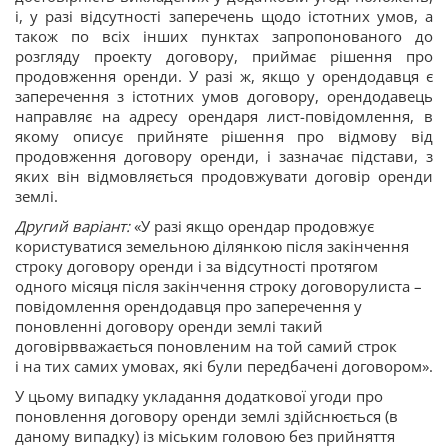
і, у разі відсутності заперечень щодо істотних умов, а
також по всіх інших пунктах запропонованого до
розгляду проекту договору, приймає рішення про
продовження оренди. У разі ж, якщо у орендодавця є
заперечення з істотних умов договору, орендодавець
направляє на адресу орендаря лист-повідомлення, в
якому описує прийняте рішення про відмову від
продовження договору оренди, і зазначає підстави, з
яких він відмовляється продовжувати договір оренди
землі.
Другий варіант:
«У разі якщо орендар продовжує
користуватися земельною ділянкою після закінчення
строку договору оренди і за відсутності протягом
одного місяця після закінчення строку договорулиста –
повідомлення орендодавця про заперечення у
поновленні договору оренди землі такий
договірвважається поновленим на той самий строк
і на тих самих умовах, які були передбачені договором».
У цьому випадку укладання додаткової угоди про
поновлення договору оренди землі здійснюється (в
даному випадку) із міським головою без прийняття