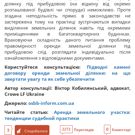
ділянку під прибудовою (на відміну від окремо
розташованої будівлі чи споруди) неможливо. Проте
згадана неподільність прямо в законодавстві не
застережена тому на практиці зустрічаються випадки
виділення земельних ділянок навіть під окремими
приміщеннями в багатоквартирних будинках.
Враховуючи складність даного питання проблему
правомірності оренди земельної ділянки під
прибудовою слід розглядати індивідуально після
ознайомлення з відповідними документами.
Користуйтеся консультацією:
Підводні камені
договору оренди земельної ділянки: на що
звертати увагу та як себе убезпечити
Автор консультації: Віктор Кобилянський, адвокат,
Crowe LF Ukraine
Джерело:
osbb-inform.com.ua
Читайте статью:
Аренда земельного участка:
тенденции судебной практики
0
2272
3
Переглядів
Коментарі
Сподобалося