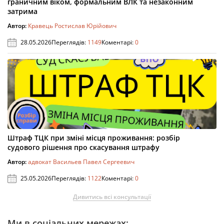
граничним віком, формальним ВЛК та незаконним
затрима
Автор:
Кравець Ростислав Юрійович
28.05.2026
Переглядів:
1149
Коментарі:
0
Штраф ТЦК при зміні місця проживання: розбір
судового рішення про скасування штрафу
Автор:
адвокат Васильев Павел Сергеевич
25.05.2026
Переглядів:
1122
Коментарі:
0
Дивитись всі консультації
Ми в соціальних мережах: