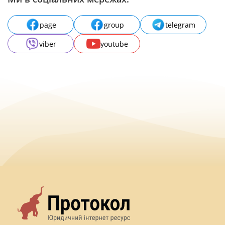
page
group
telegram
viber
youtube