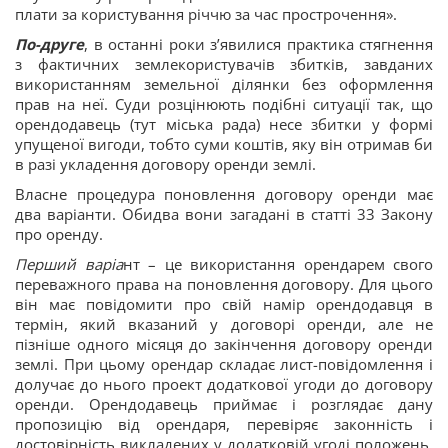
плати за користування річчю за час прострочення».
По-друге
, в останні роки з’явилися практика стягнення
з фактичних землекористувачів збитків, завданих
використанням земельної ділянки без оформлення
прав на неї. Суди розцінюють подібні ситуації так, що
орендодавець (тут міська рада) несе збитки у формі
упущеної вигоди, тобто суми коштів, яку він отримав би
в разі укладення договору оренди землі.
Власне процедура поновлення договору оренди має
два варіанти. Обидва вони загадані в статті 33 Закону
про оренду.
Перший варіа
нт – це використання орендарем свого
переважного права на поновлення договору. Для цього
він має повідомити про свій намір орендодавця в
термін, який вказаний у договорі оренди, але не
пізніше одного місяця до закінчення договору оренди
землі. При цьому орендар складає лист-повідомлення і
долучає до нього проект додаткової угоди до договору
оренди. Орендодавець приймає і розглядає дану
пропозицію від орендаря, перевіряє законність і
достовірність викладених у додатковій угоді положень,