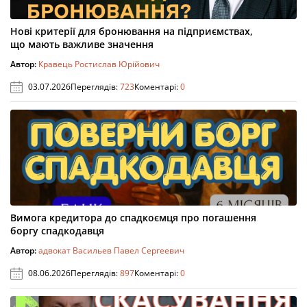
Нові критерії для бронювання на підприємствах,
що мають важливе значення
Автор:
Кравець Ростислав Юрійович
03.07.2026
Переглядів:
723
Коментарі:
0
Вимога кредитора до спадкоємця про погашення
боргу спадкодавця
Автор:
адвокат Васильев Павел Сергеевич
08.06.2026
Переглядів:
897
Коментарі:
0