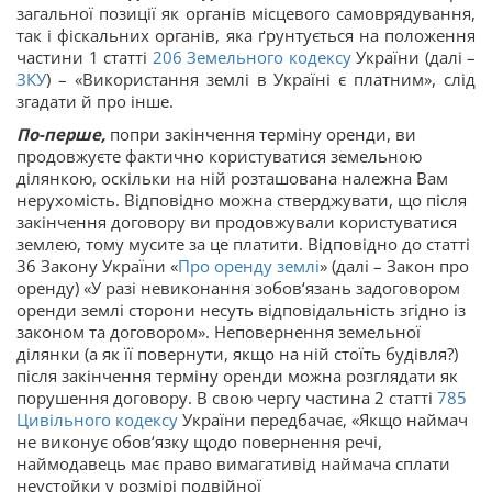
загальної позиції як органів місцевого самоврядування,
так і фіскальних органів, яка ґрунтується на положення
частини 1 статті
206
Земельного кодексу
України (далі –
ЗКУ
) – «Використання землі в Україні є платним», слід
згадати й про інше.
По-перше,
попри закінчення терміну оренди, ви
продовжуєте фактично користуватися земельною
ділянкою, оскільки на ній розташована належна Вам
нерухомість. Відповідно можна стверджувати, що після
закінчення договору ви продовжували користуватися
землею, тому мусите за це платити. Відповідно до статті
36 Закону України «
Про оренду землі
» (далі – Закон про
оренду) «У разі невиконання зобов‘язань задоговором
оренди землі сторони несуть відповідальність згідно із
законом та договором». Неповернення земельної
ділянки (а як її повернути, якщо на ній стоїть будівля?)
після закінчення терміну оренди можна розглядати як
порушення договору. В свою чергу частина 2 статті
785
Цивільного кодексу
України передбачає, «Якщо наймач
не виконує обов‘язку щодо повернення речі,
наймодавець має право вимагативід наймача сплати
неустойки у розмірі подвійної