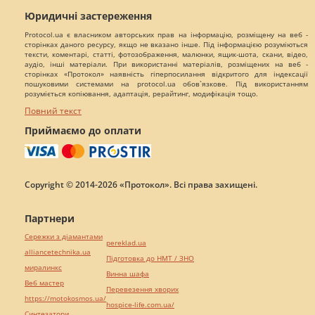
Юридичні застереження
Protocol.ua є власником авторських прав на інформацію, розміщену на веб -
сторінках даного ресурсу, якщо не вказано інше. Під інформацією розуміються
тексти, коментарі, статті, фотозображення, малюнки, ящик-шота, скани, відео,
аудіо, інші матеріали. При використанні матеріалів, розміщених на веб -
сторінках «Протокол» наявність гіперпосилання відкритого для індексації
пошуковими системами на protocol.ua обов`язкове. Під використанням
розуміється копіювання, адаптація, рерайтинг, модифікація тощо.
Повний текст
Приймаємо до оплати
Copyright © 2014-2026 «Протокол». Всі права захищені.
Партнери
Сережки з діамантами
pereklad.ua
alliancetechnika.ua
Підготовка до НМТ / ЗНО
миралинкс
Винна шафа
Веб мастер
Перевезення хворих
https://motokosmos.ua/
hospice-life.com.ua/
Синтезатори