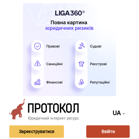
UA
Зареєструватися
Ввійти