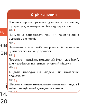
Стрічка новин
Вівсянка проти граноли: дієтологи розповіли,
що краще для контролю рівня цукру в крові
3
аму
Чи можна заварювати чайний пакетик двічі:
відповідь експертів
чів
7
Невелика група змій вторглася й захопила
ови
цілий острів: як їм це вдалося
8
Подружжя придбало недорогий будинок в Італії,
але незабаром виявився головний підступ
11
4 дати народження людей, які найлегше
пробачають
12
 і
Шестимісячним немовлятам показали павуків і
квіти: реакція очей здивувала вчених
ли.
10
Над Землею зійшов Оленячий Місяць: як це
 20
вплине на знаки зодіаку
14