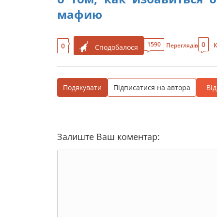
мафию
0
1590
0
Переглядів
К
Сподобалося
Подякувати
Підписатися на автора
Ві
Залиште Ваш коментар: