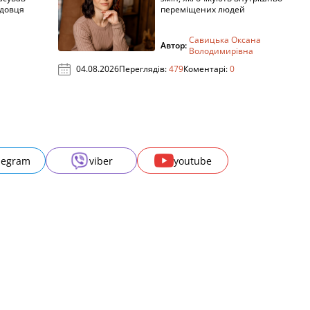
адовця
переміщених людей
Савицька Оксана
Автор:
Володимирівна
04.08.2026
Переглядів:
479
Коментарі:
0
legram
viber
youtube