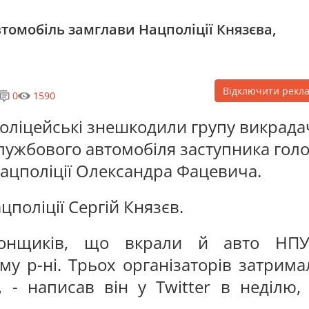
томобіль замглави Нацполіції Князєва,
Відключити рекл
0
1590
оліцейські знешкодили групу викрада
лужбового автомобіля заступника гол
ацполіції Олександра Фацевича.
поліції Сергій Князєв.
гонщиків, що вкрали й авто НПУ
у р-ні. Трьох організаторів затрима
, - написав він у Twitter в неділю,