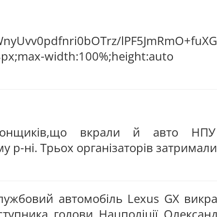
bz6Mnvpa
гонщиків,що вкрали й авто НПУ
у р-ні. Трьох організаторів затримали
службовий автомобіль Lexus GX викр
ступника голови Нацполіції Олексан