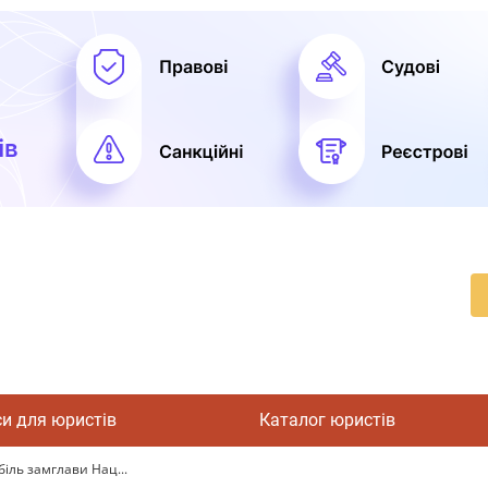
си для юристів
Каталог юристів
іль замглави Нац...