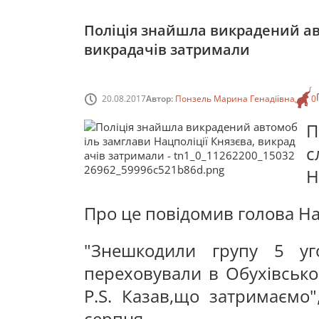
Поліція знайшла викрадений ав
викрадачів затримали
20.08.2017
Автор:
Понзель Марина Генадіївна
0
П
с
Н
Про це повідомив голова Нац
"Знешкодили групу 5 у
переховували в Обухівськом
P.S. Казав,що затримаємо"
серпня.