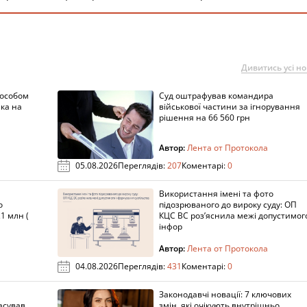
Дивитись усі н
пособом
Суд оштрафував командира
ка на
військової частини за ігнорування
рішення на 66 560 грн
Автор:
Лента от Протокола
05.08.2026
Переглядів:
207
Коментарі:
0
Використання імені та фото
о
підозрюваного до вироку суду: ОП
1 млн (
КЦС ВС роз’яснила межі допустимог
інфор
Автор:
Лента от Протокола
04.08.2026
Переглядів:
431
Коментарі:
0
Законодавчі новації: 7 ключових
асував
змін, які очікують внутрішньо