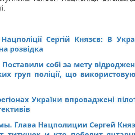
і.
Нацполіції Сергій Князєв: В Укра
на розвідка
: Поставили собі за мету відродже
ких груп поліції, що використову
регіонах України впроваджені піло
тективів
мы. Глава Нацполиции Сергей Кня
от титушек и кто победит янтар