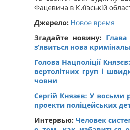
Фацевича в Київській област
Джерело:
Новое время
Згадайте новину:
Глава 
з’явиться нова криміналь
Голова Нацполіції Князєв
вертолітних груп і швид
човни
Сергій Князєв: У восьми 
проекти поліцейських де
Интервью:
Человек систе
о том, как избавиться 