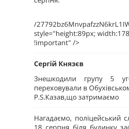
/27792
Сергій Князєв
Знешкодили групу 5 у
переховували в Обухівськом
P.S.Казав,що затримаємо
Нагадаємо, поліцейський 
18 серпня біля будинку за