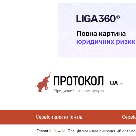
UA
Сервіси для клієнтів
Серві
...
Головна
Поліція знайшла викрадений автомоб