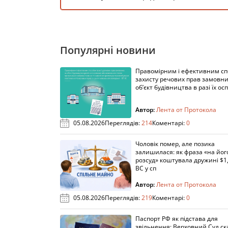
Популярні новини
Правомірним і ефективним с
захисту речових прав замовни
об’єкт будівництва в разі їх осп
Автор:
Лента от Протокола
05.08.2026
Переглядів:
214
Коментарі:
0
Чоловік помер, але позика
залишилася: як фраза «на йог
розсуд» коштувала дружині $1,
ВС у сп
Автор:
Лента от Протокола
05.08.2026
Переглядів:
219
Коментарі:
0
Паспорт РФ як підстава для
звільнення: Верховний Суд ск