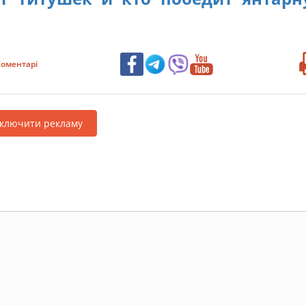
оментарі
дключити рекламу