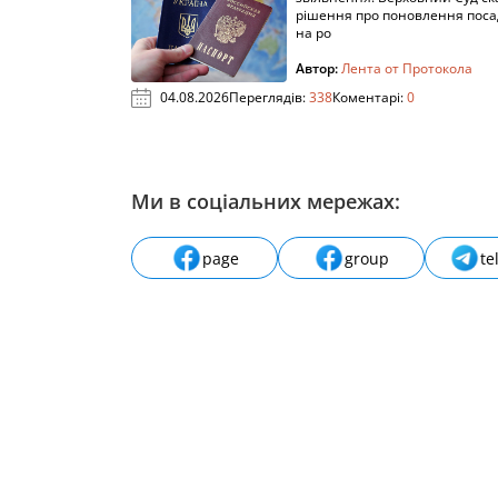
рішення про поновлення пос
на ро
Автор:
Лента от Протокола
04.08.2026
Переглядів:
338
Коментарі:
0
Ми в соціальних мережах:
page
group
te