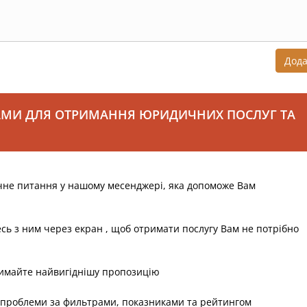
Дод
АМИ ДЛЯ ОТРИМАННЯ ЮРИДИЧНИХ ПОСЛУГ ТА
чне питання у нашому месенджері, яка допоможе Вам
есь з ним через екран , щоб отримати послугу Вам не потрібно
римайте найвигіднішу пропозицію
 проблеми за фильтрами, показниками та рейтингом