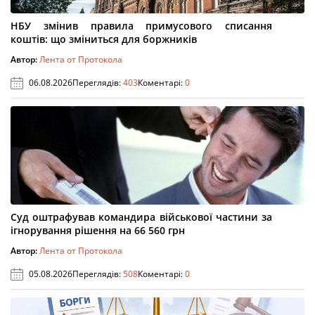
НБУ змінив правила примусового списання
коштів: що зміниться для боржників
Автор:
Лента от Протокола
06.08.2026
Переглядів:
403
Коментарі:
0
Суд оштрафував командира військової частини за
ігнорування рішення на 66 560 грн
Автор:
Лента от Протокола
05.08.2026
Переглядів:
508
Коментарі:
0