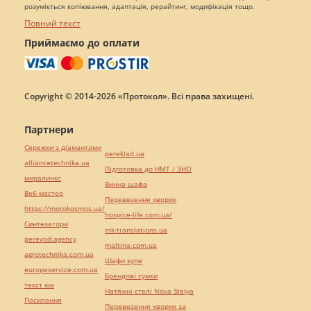
розуміється копіювання, адаптація, рерайтинг, модифікація тощо.
Повний текст
Приймаємо до оплати
Copyright © 2014-2026 «Протокол». Всі права захищені.
Партнери
Сережки з діамантами
pereklad.ua
alliancetechnika.ua
Підготовка до НМТ / ЗНО
миралинкс
Винна шафа
Веб мастер
Перевезення хворих
https://motokosmos.ua/
hospice-life.com.ua/
Синтезатори
mk-translations.ua
perevod.agency
maltina.com.ua
agrotechnika.com.ua
Шафи купе
europeservice.com.ua
Брендові сумки
текст юа
Натяжні стелі Nova Stelya
Посилання
Перевезення хворих за