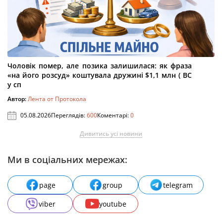
Чоловік помер, але позика залишилася: як фраза
«на його розсуд» коштувала дружині $1,1 млн ( ВС
у сп
Автор:
Лента от Протокола
05.08.2026
Переглядів:
600
Коментарі:
0
Дивитись усі новини
Ми в соціальних мережах:
page
group
telegram
viber
youtube