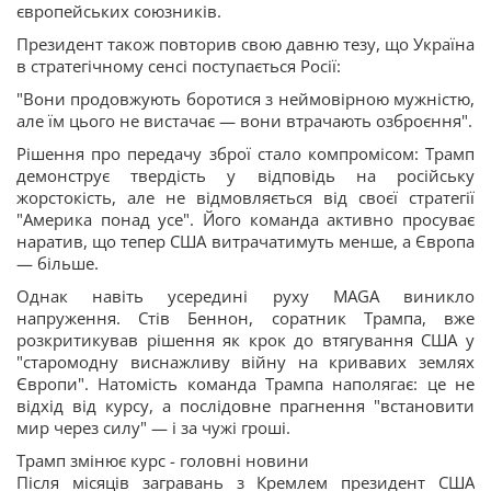
європейських союзників.
Президент також повторив свою давню тезу, що Україна
в стратегічному сенсі поступається Росії:
"Вони продовжують боротися з неймовірною мужністю,
але їм цього не вистачає — вони втрачають озброєння".
Рішення про передачу зброї стало компромісом: Трамп
демонструє твердість у відповідь на російську
жорстокість, але не відмовляється від своєї стратегії
"Америка понад усе". Його команда активно просуває
наратив, що тепер США витрачатимуть менше, а Європа
— більше.
Однак навіть усередині руху MAGA виникло
напруження. Стів Беннон, соратник Трампа, вже
розкритикував рішення як крок до втягування США у
"старомодну виснажливу війну на кривавих землях
Європи". Натомість команда Трампа наполягає: це не
відхід від курсу, а послідовне прагнення "встановити
мир через силу" — і за чужі гроші.
Трамп змінює курс - головні новини
Після місяців загравань з Кремлем президент США