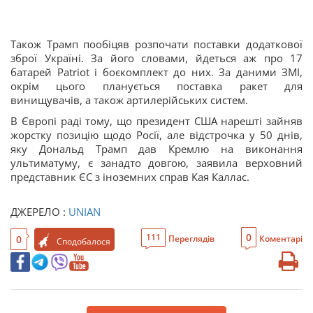
Також Трамп пообіцяв розпочати поставки додаткової
зброї Україні. За його словами, йдеться аж про 17
батарей Patriot і боєкомплект до них. За даними ЗМІ,
окрім цього планується поставка ракет для
винищувачів, а також артилерійських систем.
В Європі раді тому, що президент США нарешті зайняв
жорстку позицію щодо Росії, але відстрочка у 50 днів,
яку Дональд Трамп дав Кремлю на виконання
ультиматуму, є занадто довгою, заявила верховний
представник ЄС з іноземних справ Кая Каллас.
ДЖЕРЕЛО :
UNIAN
0
111
0
Переглядів
Коментарі
Сподобалося