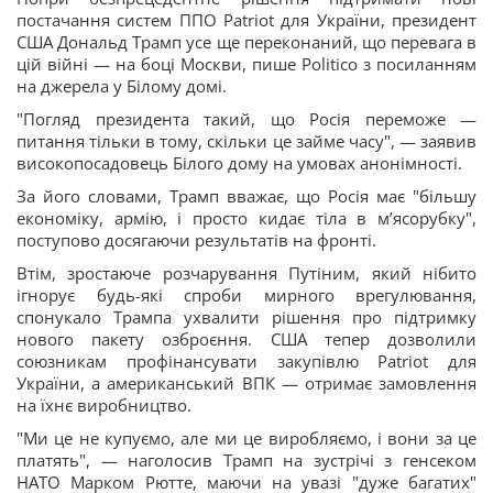
постачання систем ППО Patriot для України, президент
США Дональд Трамп усе ще переконаний, що перевага в
цій війні — на боці Москви, пише Politico з посиланням
на джерела у Білому домі.
"Погляд президента такий, що Росія переможе —
питання тільки в тому, скільки це займе часу", — заявив
високопосадовець Білого дому на умовах анонімності.
За його словами, Трамп вважає, що Росія має "більшу
економіку, армію, і просто кидає тіла в м’ясорубку",
поступово досягаючи результатів на фронті.
Втім, зростаюче розчарування Путіним, який нібито
ігнорує будь-які спроби мирного врегулювання,
спонукало Трампа ухвалити рішення про підтримку
нового пакету озброєння. США тепер дозволили
союзникам профінансувати закупівлю Patriot для
України, а американський ВПК — отримає замовлення
на їхнє виробництво.
"Ми це не купуємо, але ми це виробляємо, і вони за це
платять", — наголосив Трамп на зустрічі з генсеком
НАТО Марком Рютте, маючи на увазі "дуже багатих"