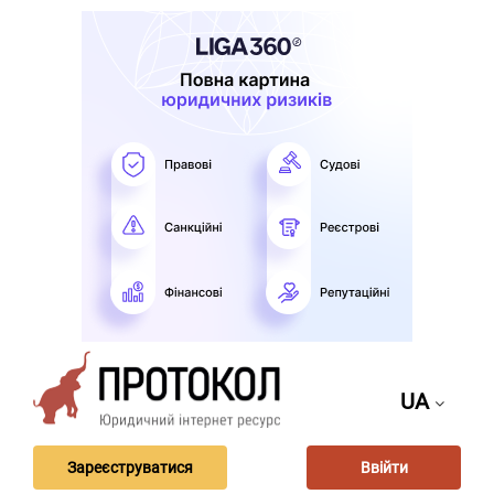
UA
Зареєструватися
Ввійти