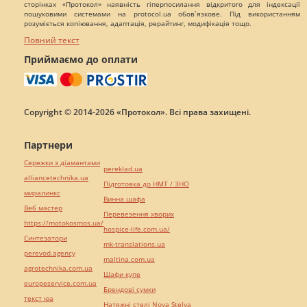
сторінках «Протокол» наявність гіперпосилання відкритого для індексації
пошуковими системами на protocol.ua обов`язкове. Під використанням
розуміється копіювання, адаптація, рерайтинг, модифікація тощо.
Повний текст
Приймаємо до оплати
Copyright © 2014-2026 «Протокол». Всі права захищені.
Партнери
Сережки з діамантами
pereklad.ua
alliancetechnika.ua
Підготовка до НМТ / ЗНО
миралинкс
Винна шафа
Веб мастер
Перевезення хворих
https://motokosmos.ua/
hospice-life.com.ua/
Синтезатори
mk-translations.ua
perevod.agency
maltina.com.ua
agrotechnika.com.ua
Шафи купе
europeservice.com.ua
Брендові сумки
текст юа
Натяжні стелі Nova Stelya