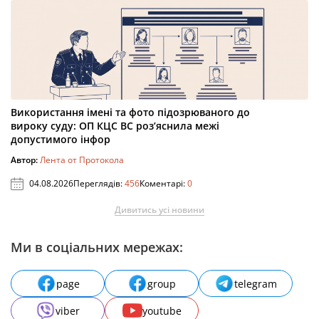
Використання імені та фото підозрюваного до
вироку суду: ОП КЦС ВС роз’яснила межі
допустимого інфор
Автор:
Лента от Протокола
04.08.2026
Переглядів:
456
Коментарі:
0
Дивитись усі новини
Ми в соціальних мережах:
page
group
telegram
viber
youtube