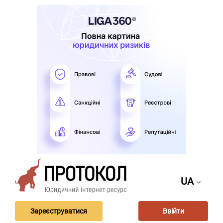
UA
Зареєструватися
Ввійти