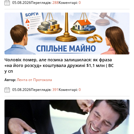
05.08.2026
Переглядів:
288
Коментарі:
0
Чоловік помер, але позика залишилася: як фраза
«на його розсуд» коштувала дружині $1,1 млн ( ВС
у сп
Автор:
Лента от Протокола
05.08.2026
Переглядів:
391
Коментарі:
0