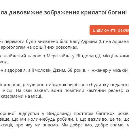
ила дивовижне зображення крилатої богині
Відключити рекл
і перемоги було виявлено біля Валу Адріана (Стіна Адріана
 археологам на офіційних розкопках.
в знайдений парою з Мерсісайда у Віндоланді, місці важли
енд.
ни здоров'я, а її чоловік Джим, 68 років, - інженер у міській
індоланді, регулярно виїжджаючи зі свого будинку недалеко
місці. На свій захват, вони помітили кам'яний рельєф с
казармами на місці.
ічної відпустки у Віндоланді протягом багатьох років
довіше, що ми коли-небудь робили, і, що важливо, це те, щ
сації, про яку ми знаємо. Ми добре їмо, добре спимо, 