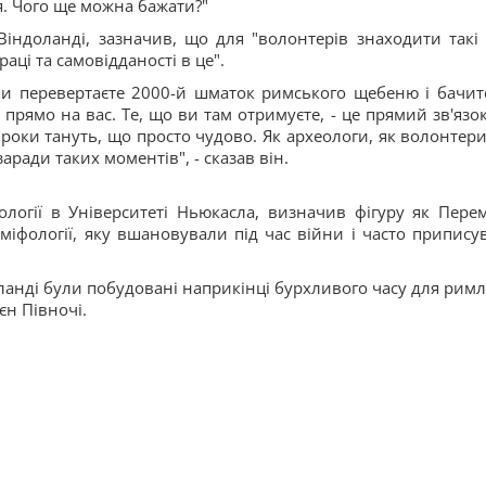
я. Чого ще можна бажати?"
Віндоланді, зазначив, що для "волонтерів знаходити такі 
аці та самовідданості в це".
ви перевертаєте 2000-й шматок римського щебеню і бачит
 прямо на вас. Те, що ви там отримуєте, - це прямий зв'язок
 роки тануть, що просто чудово. Як археологи, як волонтери,
аради таких моментів", - сказав він.
логії в Університеті Ньюкасла, визначив фігуру як Перем
 міфології, яку вшановували під час війни і часто припису
доланді були побудовані наприкінці бурхливого часу для римл
оєн Півночі.