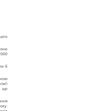
13
Навроцький заявив про підтримку української
армії, але згадав про "прапори Бандери"
11
Українці висловили думку, коли закінчиться
війна, - результати опитування
24
Росія почала використовувати збільшену
версію "Гербери", - Флеш
шого
14
Смачна сирна запіканка з рисом: старовинний
рецепт по-українськи
Вони
15
2000
Дантес показався з новою коханою (фото)
16
ли б
ькою
ім'ї
, що
ання
оку.
оків