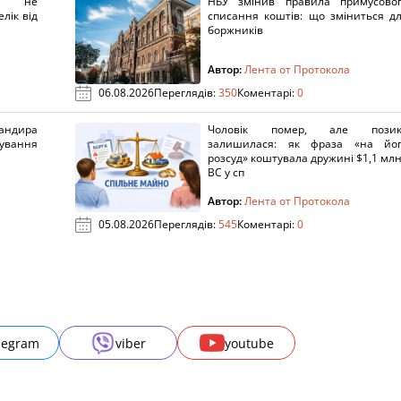
х не
НБУ змінив правила примусово
лік від
списання коштів: що зміниться д
боржників
Автор:
Лента от Протокола
06.08.2026
Переглядів:
350
Коментарі:
0
ндира
Чоловік помер, але позик
рування
залишилася: як фраза «на йо
розсуд» коштувала дружині $1,1 млн
ВС у сп
Автор:
Лента от Протокола
05.08.2026
Переглядів:
545
Коментарі:
0
legram
viber
youtube