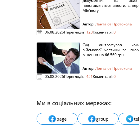
Документи, на яки
проставляється апостиль: пере
Мін’юсту
Автор:
Лента от Протокола
06.08.2026
Переглядів:
128
Коментарі:
0
Суд оштрафував кома
військової частини за ігно
рішення на 66 560 грн
Автор:
Лента от Протокола
05.08.2026
Переглядів:
451
Коментарі:
0
Ми в соціальних мережах:
page
group
te