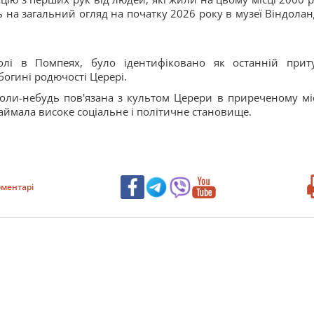
 на загальний огляд на початку 2026 року в музеї Віндолан
лі в Помпеях, було ідентифіковано як останній прит
богині родючості Церері.
оли-небудь пов'язана з культом Церери в приреченому міст
 займала високе соціальне і політичне становище.
ментарі