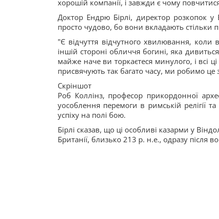
хорошій компанії, і завжди є чому повчитис
Доктор Ендрю Бірлі, директор розкопок у 
просто чудово, бо вони вкладають стільки пр
"Є відчуття відчутного хвилювання, коли 
іншій стороні обличчя богині, яка дивиться
майже наче ви торкаєтеся минулого, і всі ці
присвячують так багато часу, ми робимо це з
Скріншот
Роб Коллінз, професор прикордонної архео
уособлення перемоги в римській релігії та
успіху на полі бою.
Бірлі сказав, що ці особливі казарми у Він
Британії, близько 213 р. н.е., одразу після в