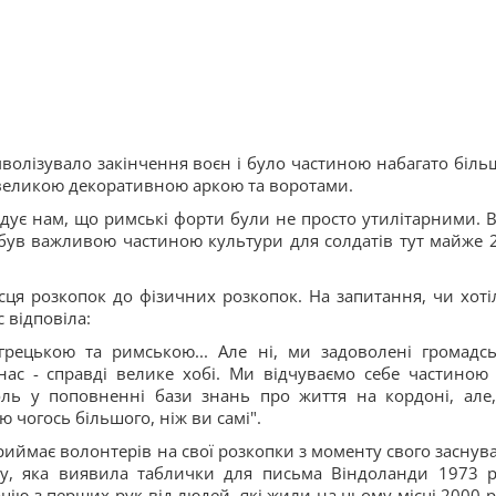
волізувало закінчення воєн і було частиною набагато біль
великою декоративною аркою та воротами.
адує нам, що римські форти були не просто утилітарними. 
 був важливою частиною культури для солдатів тут майже 
ісця розкопок до фізичних розкопок. На запитання, чи хоті
 відповіла:
грецькою та римською... Але ні, ми задоволені громадс
ас - справді велике хобі. Ми відчуваємо себе частиною с
оль у поповненні бази знань про життя на кордоні, але
 чогось більшого, ніж ви самі".
иймає волонтерів на свої розкопки з моменту свого заснув
ду, яка виявила таблички для письма Віндоланди 1973 р
цію з перших рук від людей, які жили на цьому місці 2000 р