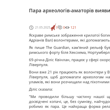
Пара археологів-аматорів вияв
0
121
21.05.2025
0
Яскраве римське зображення крилатої богин
Адріанів Вал) волонтерами, які допомагають
Як пише The Guardian, кам'яний рельєф бу
римського форту біля Хексхема, Нортумберл
69-річна Діліс Квінлан, працює у сфері охоро
Ліверпуля.
Вони вже 21 рік працюють як волонтери у В
Ліверпуля, щоб допомагати археологам на 
уламків, які вони розчищали над піхотними 
Діліс сказала:
"Ми проводили більшу частину нашої щор
досвідчені копачі, це, без сумніву, найчу
робимо як пара. Це найкраща форма релак