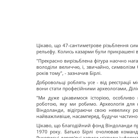
Цікаво, що 47-сантиметрове різьблення сим
рельєфу. Колись казарми були прикрашені 
"Прекрасно вирізьблена фігура наочно наг
володіли величчю, і, звичайно, символізм
років тому", - зазначив Бірлі.
Добровольці роблять усе - від реєстрації м
вони стати професійними археологами, Діліс
"Ми дуже цікавимося історією, особливо 
роботою, яку ми робимо. Археологія для н
Віндоланди, відіграючи свою невелику р
найважливіше, насамперед, будучи частиною
Цікаво, що благодійний фонд Віндоланди пр
1970 року. Батько Бірлі очолював коман
Рукописні дерев'яні записи містили інформа