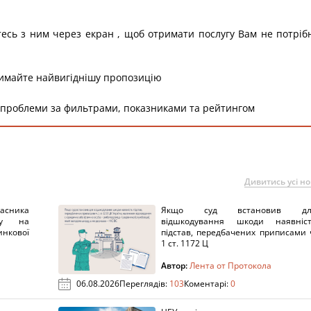
тесь з ним через екран , щоб отримати послугу Вам не потріб
римайте найвигіднішу пропозицію
 проблеми за фильтрами, показниками та рейтингом
Дивитись усі н
ника
Якщо суд встановив дл
нку на
відшкодування шкоди наявніс
нкової
підстав, передбачених приписами 
1 ст. 1172 Ц
Автор:
Лента от Протокола
06.08.2026
Переглядів:
103
Коментарі:
0