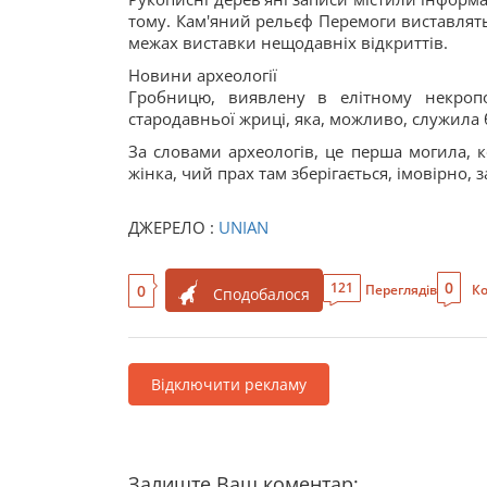
тому. Кам'яний рельєф Перемоги виставлять
межах виставки нещодавніх відкриттів.
Новини археології
Гробницю, виявлену в елітному некропо
стародавньої жриці, яка, можливо, служила 
За словами археологів, це перша могила, к
жінка, чий прах там зберігається, імовірно,
ДЖЕРЕЛО :
UNIAN
0
121
0
Переглядів
Ко
Сподобалося
Відключити рекламу
Залиште Ваш коментар: