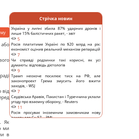
Стрічка новин
Україна у липні збила 87% ударних дронів і
аму
лише 15% балістичних ракет, - звіт
5
 або
Росія платитиме Україні по $20 млрд на рік:
економіст оцінив реальний механізм репарацій
7
вого
Чи справді родзинки такі корисні, як усі
думають: відповідь дієтологів
9
 раді
Трамп неохоче посилює тиск на РФ, але
законопроект Грема змусить його вжити
заходів, - WSJ
 від
7
еред
Саудівська Аравія, Пакистан і Туреччина уклали
угоду про взаємну оборону, - Reuters
11
Росія просуває іноземним замовникам нову
ракету для Су-57, - ЗМІ
. Як
12
о ми
Старий монітор ще рано викидати: як
використати його повторно з користю
ми в
10