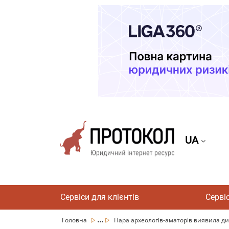
UA
Сервіси для клієнтів
Серві
...
Головна
Пара археологів-аматорів виявила ди