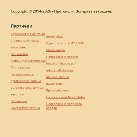
Copyright © 2014-2026 «Протокол». Всі права захищені.
Партнери
Сережки з діамантами
pereklad.ua
alliancetechnika.ua
Підготовка до НМТ / ЗНО
миралинкс
Винна шафа
Веб мастер
Перевезення хворих
https://motokosmos.ua/
hospice-life.com.ua/
Синтезатори
mk-translations.ua
perevod.agency
maltina.com.ua
agrotechnika.com.ua
Шафи купе
europeservice.com.ua
Брендові сумки
текст юа
Натяжні стелі Nova Stelya
Посилання
Перевезення хворих за
kievperevod.com.ua
кордон