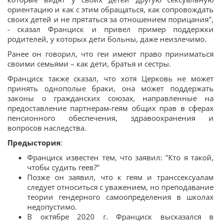
ориентацию и как с этим обращаться, как сопровождать
своих детей и не прятаться за отношением порицания",
- сказал Франциск и привел пример поддержки
родителей, у которых дети больны, даже неизлечимо.
Ранее он говорил, что геи имеют право приниматься
своими семьями – как дети, братья и сестры.
Франциск также сказал, что хотя Церковь не может
принять однополые браки, она может поддержать
законы о гражданских союзах, направленные на
предоставление партнерам-геям общих прав в сферах
пенсионного обеспечения, здравоохранения и
вопросов наследства.
Предыстория
:
Франциск известен тем, что заявил: "Кто я такой,
чтобы судить геев?"
Позже он заявил, что к геям и транссексуалам
следует относиться с уважением, но преподавание
теории гендерного самоопределения в школах
недопустимо.
В октябре 2020 г. Франциск высказался в