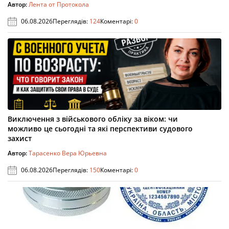
Автор:
Лента от Протокола
06.08.2026
Переглядів:
124
Коментарі:
0
Виключення з військового обліку за віком: чи
можливо це сьогодні та які перспективи судового
захист
Автор:
Тарасенко Вера Юрьевна
06.08.2026
Переглядів:
150
Коментарі:
0