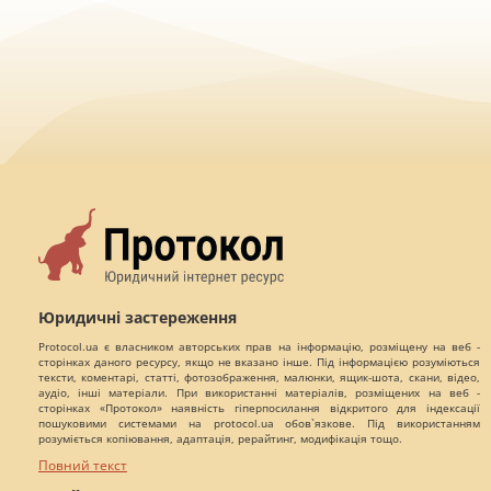
Юридичні застереження
Protocol.ua є власником авторських прав на інформацію, розміщену на веб -
сторінках даного ресурсу, якщо не вказано інше. Під інформацією розуміються
тексти, коментарі, статті, фотозображення, малюнки, ящик-шота, скани, відео,
аудіо, інші матеріали. При використанні матеріалів, розміщених на веб -
сторінках «Протокол» наявність гіперпосилання відкритого для індексації
пошуковими системами на protocol.ua обов`язкове. Під використанням
розуміється копіювання, адаптація, рерайтинг, модифікація тощо.
Повний текст