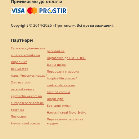
Приймаємо до оплати
Copyright © 2014-2026 «Протокол». Всі права захищені.
Партнери
Сережки з діамантами
pereklad.ua
alliancetechnika.ua
Підготовка до НМТ / ЗНО
миралинкс
Винна шафа
Веб мастер
Перевезення хворих
https://motokosmos.ua/
hospice-life.com.ua/
Синтезатори
mk-translations.ua
perevod.agency
maltina.com.ua
agrotechnika.com.ua
Шафи купе
europeservice.com.ua
Брендові сумки
текст юа
Натяжні стелі Nova Stelya
Посилання
Перевезення хворих за
kievperevod.com.ua
кордон