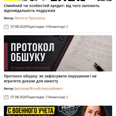
Сімейний чи особистий кредит: від чого залежить
відповідальність подружжя
Автор:
Лента от Протокола
07.08.2026
Переглядів:
60
Коментарі:
0
Протокол обшуку: як зафіксувати порушення і не
втратити докази для захисту
Автор:
Бессонов Віталій Анатолійович
07.08.2026
Переглядів:
55
Коментарі:
0