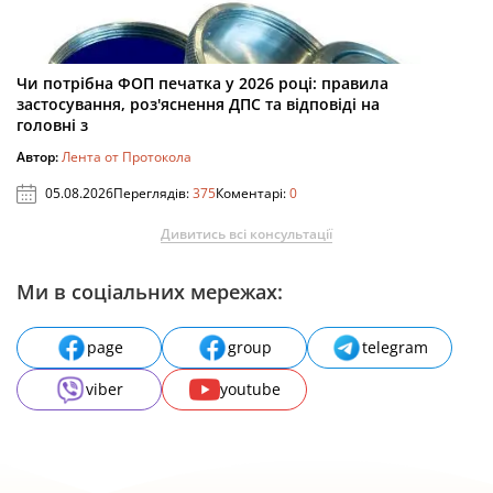
Чи потрібна ФОП печатка у 2026 році: правила
застосування, роз'яснення ДПС та відповіді на
головні з
Автор:
Лента от Протокола
05.08.2026
Переглядів:
375
Коментарі:
0
Дивитись всі консультації
Ми в соціальних мережах:
page
group
telegram
viber
youtube