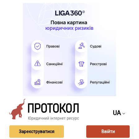
UA
Зареєструватися
Ввійти