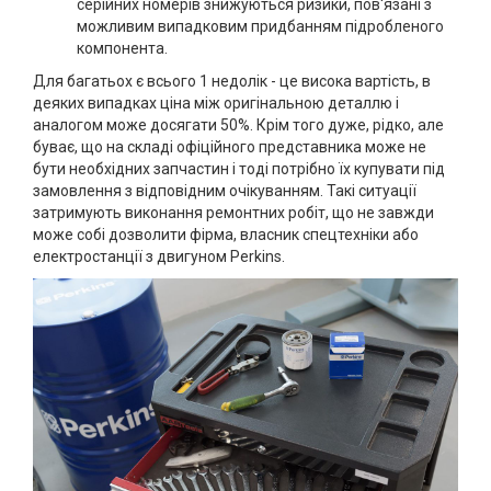
серійних номерів знижуються ризики, пов'язані з
можливим випадковим придбанням підробленого
компонента.
Для багатьох є всього 1 недолік - це висока вартість, в
деяких випадках ціна між оригінальною деталлю і
аналогом може досягати 50%. Крім того дуже, рідко, але
буває, що на складі офіційного представника може не
бути необхідних запчастин і тоді потрібно їх купувати під
замовлення з відповідним очікуванням. Такі ситуації
затримують виконання ремонтних робіт, що не завжди
може собі дозволити фірма, власник спецтехніки або
електростанції з двигуном Perkins.