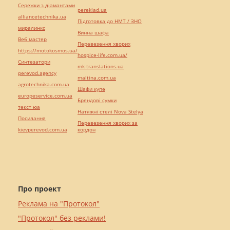
Сережки з діамантами
pereklad.ua
alliancetechnika.ua
Підготовка до НМТ / ЗНО
миралинкс
Винна шафа
Веб мастер
Перевезення хворих
https://motokosmos.ua/
hospice-life.com.ua/
Синтезатори
mk-translations.ua
perevod.agency
maltina.com.ua
agrotechnika.com.ua
Шафи купе
europeservice.com.ua
Брендові сумки
текст юа
Натяжні стелі Nova Stelya
Посилання
Перевезення хворих за
kievperevod.com.ua
кордон
Про проект
Реклама на "Протокол"
"Протокол" без реклами!