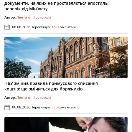
Документи, на яких не проставляється апостиль:
перелік від Мін’юсту
Автор:
Лента от Протокола
06.08.2026
Переглядів:
151
Коментарі:
0
НБУ змінив правила примусового списання
коштів: що зміниться для боржників
Автор:
Лента от Протокола
06.08.2026
Переглядів:
376
Коментарі:
0