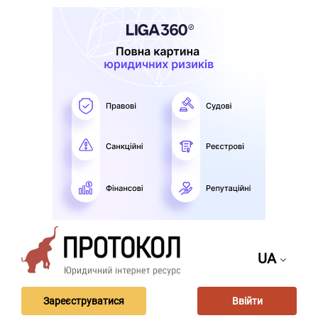
UA
Зареєструватися
Ввійти