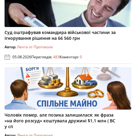
Суд оштрафував командира військової частини за
ігнорування рішення на 66 560 грн
Автор:
Лента от Протокола
05.08.2026
Переглядів:
483
Коментарі:
0
Чоловік помер, але позика залишилася: як фраза
«на його розсуд» коштувала дружині $1,1 млн ( ВС
у сп
Автор:
Лента от Протокола