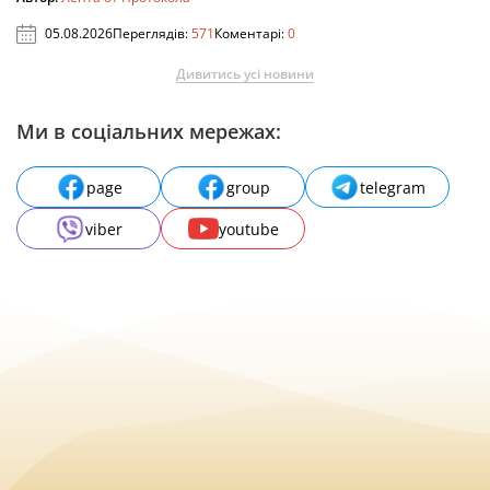
05.08.2026
Переглядів:
571
Коментарі:
0
Дивитись усі новини
Ми в соціальних мережах:
page
group
telegram
viber
youtube