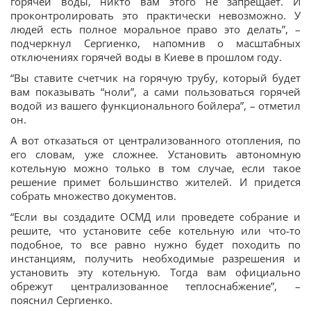
горячей воды, никто вам этого не запрещает. И
проконтролировать это практически невозможно. У
людей есть полное моральное право это делать”, –
подчеркнул Сергиенко, напомнив о масштабных
отключениях горячей воды в Киеве в прошлом году.
“Вы ставите счетчик на горячую трубу, который будет
вам показывать “ноли”, а сами пользоваться горячей
водой из вашего функционального бойлера”, – отметил
он.
А вот отказаться от централизованного отопления, по
его словам, уже сложнее. Установить автономную
котельную можно только в том случае, если такое
решение примет большинство жителей. И придется
собрать множество документов.
“Если вы создадите ОСМД или проведете собрание и
решите, что установите себе котельную или что-то
подобное, то все равно нужно будет походить по
инстанциям, получить необходимые разрешения и
установить эту котельную. Тогда вам официально
обрежут централизованное теплоснабжение”, –
пояснил Сергиенко.