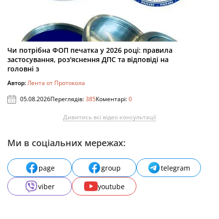
Чи потрібна ФОП печатка у 2026 році: правила
застосування, роз'яснення ДПС та відповіді на
головні з
Автор:
Лента от Протокола
05.08.2026
Переглядів:
385
Коментарі:
0
Дивитись всі відео консультації
Ми в соціальних мережах:
page
group
telegram
viber
youtube