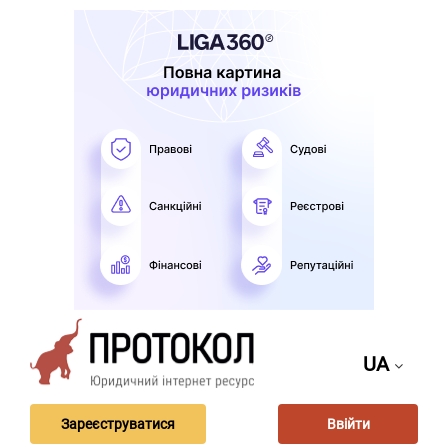
UA
Зареєструватися
Ввійти