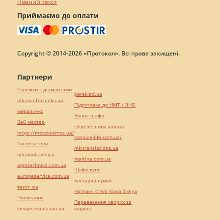
Повний текст
Приймаємо до оплати
Copyright © 2014-2026 «Протокол». Всі права захищені.
Партнери
Сережки з діамантами
pereklad.ua
alliancetechnika.ua
Підготовка до НМТ / ЗНО
миралинкс
Винна шафа
Веб мастер
Перевезення хворих
https://motokosmos.ua/
hospice-life.com.ua/
Синтезатори
mk-translations.ua
perevod.agency
maltina.com.ua
agrotechnika.com.ua
Шафи купе
europeservice.com.ua
Брендові сумки
текст юа
Натяжні стелі Nova Stelya
Посилання
Перевезення хворих за
kievperevod.com.ua
кордон