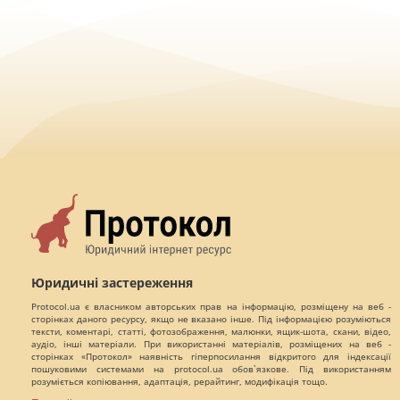
Юридичні застереження
Protocol.ua є власником авторських прав на інформацію, розміщену на веб -
сторінках даного ресурсу, якщо не вказано інше. Під інформацією розуміються
тексти, коментарі, статті, фотозображення, малюнки, ящик-шота, скани, відео,
аудіо, інші матеріали. При використанні матеріалів, розміщених на веб -
сторінках «Протокол» наявність гіперпосилання відкритого для індексації
пошуковими системами на protocol.ua обов`язкове. Під використанням
розуміється копіювання, адаптація, рерайтинг, модифікація тощо.