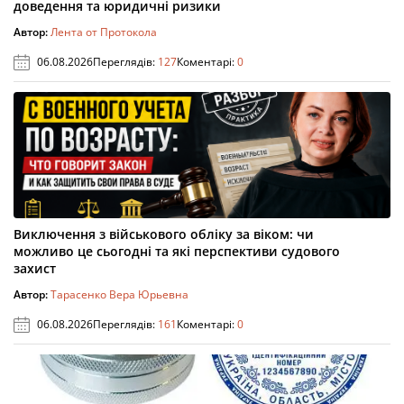
доведення та юридичні ризики
Автор:
Лента от Протокола
06.08.2026
Переглядів:
127
Коментарі:
0
Виключення з військового обліку за віком: чи
можливо це сьогодні та які перспективи судового
захист
Автор:
Тарасенко Вера Юрьевна
06.08.2026
Переглядів:
161
Коментарі:
0