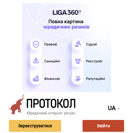
UA
Зареєструватися
Ввійти