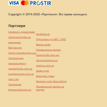
Copyright © 2014-2026 «Протокол». Всі права захищені.
Партнери
Сережки з діамантами
pereklad.ua
alliancetechnika.ua
Підготовка до НМТ / ЗНО
миралинкс
Винна шафа
Веб мастер
Перевезення хворих
https://motokosmos.ua/
hospice-life.com.ua/
Синтезатори
mk-translations.ua
perevod.agency
maltina.com.ua
agrotechnika.com.ua
Шафи купе
europeservice.com.ua
Брендові сумки
текст юа
Натяжні стелі Nova Stelya
Посилання
Перевезення хворих за
kievperevod.com.ua
кордон