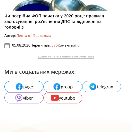
Чи потрібна ФОП печатка у 2026 році: правила
застосування, роз'яснення ДПС та відповіді на
головні з
Автор:
Лента от Протокола
05.08.2026
Переглядів:
376
Коментарі:
0
Дивитись всі відео консультації
Ми в соціальних мережах:
page
group
telegram
viber
youtube