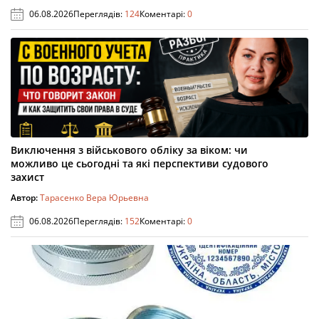
06.08.2026
Переглядів:
124
Коментарі:
0
Виключення з військового обліку за віком: чи
можливо це сьогодні та які перспективи судового
захист
Автор:
Тарасенко Вера Юрьевна
06.08.2026
Переглядів:
152
Коментарі:
0