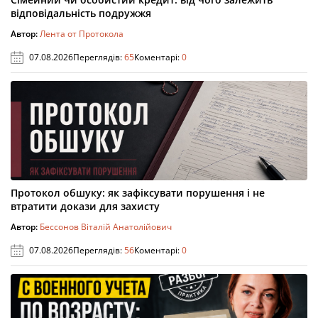
відповідальність подружжя
Автор:
Лента от Протокола
07.08.2026
Переглядів:
65
Коментарі:
0
Протокол обшуку: як зафіксувати порушення і не
втратити докази для захисту
Автор:
Бессонов Віталій Анатолійович
07.08.2026
Переглядів:
56
Коментарі:
0