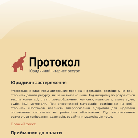
Юридичні застереження
Protocol.ua є власником авторських прав на інформацію, розміщену на веб -
сторінках даного ресурсу, якщо не вказано інше. Під інформацією розуміються
тексти, коментарі, статті, фотозображення, малюнки, ящик-шота, скани, відео,
аудіо, інші матеріали. При використанні матеріалів, розміщених на веб -
сторінках «Протокол» наявність гіперпосилання відкритого для індексації
пошуковими системами на protocol.ua обов`язкове. Під використанням
розуміється копіювання, адаптація, рерайтинг, модифікація тощо.
Повний текст
Приймаємо до оплати