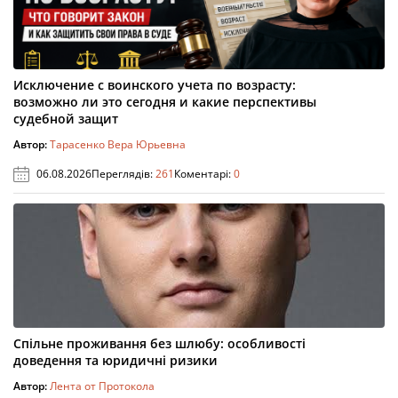
Исключение с воинского учета по возрасту:
возможно ли это сегодня и какие перспективы
судебной защит
Автор:
Тарасенко Вера Юрьевна
06.08.2026
Переглядів:
261
Коментарі:
0
Спільне проживання без шлюбу: особливості
доведення та юридичні ризики
Автор:
Лента от Протокола