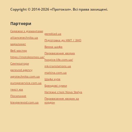
Copyright © 2014-2026 «Протокол». Всі права захищені.
Партнери
Сережки з діамантами
pereklad.ua
alliancetechnika.ua
Підготовка до НМТ / ЗНО
миралинкс
Винна шафа
Веб мастер
Перевезення хворих
https://motokosmos.ua/
hospice-life.com.ua/
Синтезатори
mk-translations.ua
perevod.agency
maltina.com.ua
agrotechnika.com.ua
Шафи купе
europeservice.com.ua
Брендові сумки
текст юа
Натяжні стелі Nova Stelya
Посилання
Перевезення хворих за
kievperevod.com.ua
кордон