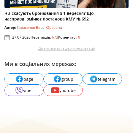
Чи скасують бронювання з 1 вересня? Що
насправді змінює постанова КМУ № 692
Автор:
Тарасенко Вера Юрьевна
27.07.2026
Переглядів:
673
Коментарі:
0
Дивитись всі відео консультації
Ми в соціальних мережах:
page
group
telegram
viber
youtube