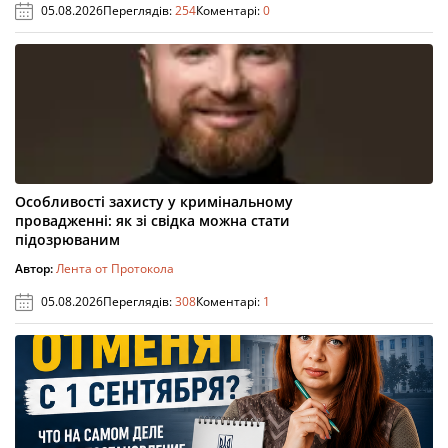
05.08.2026
Переглядів:
254
Коментарі:
0
Особливості захисту у кримінальному
провадженні: як зі свідка можна стати
підозрюваним
Автор:
Лента от Протокола
05.08.2026
Переглядів:
308
Коментарі:
1