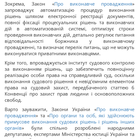
Зокрема, Закон «
Про виконавче провадження
»
запроваджує автоматизацію процедур виконання
рішень шляхом електронної реєстрації документів,
повної фіксації процесуальних рішень та виконавчих
дій в автоматизованій системі, оптимізує строки
проведення виконавчих дій, детально регулює питання
відповідальності боржника у виконавчому
провадженні, та визначає перелік питань, що не можуть
виконуватися приватними виконавцями.
Крім того, впроваджується інститут судового контролю
за виконанням рішень, що забезпечить повноцінну
реалізацію особи права на справедливий суд, оскільки
виконання судового рішення є невід’ємним елементом
права на судовий захист, передбаченого статтею 6
Конвенції про захист прав людини і основоположних
свобод.
Варто зауважити, Закони України «
Про виконавче
провадження
» та «
Про органи та осіб, які здійснюють
примусове виконання судових рішень і рішень інших
органів
» були спільно розроблені народними
депутатами, експертами Міністерства юстиції України та