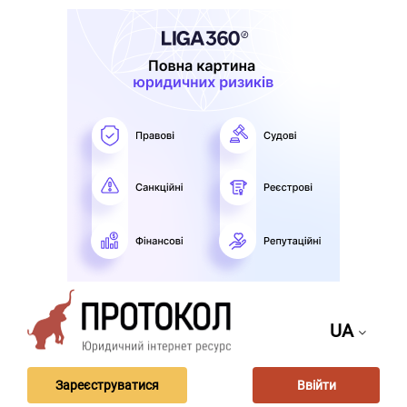
UA
Зареєструватися
Ввійти