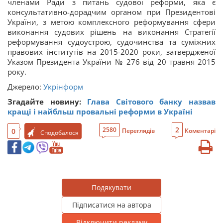
членами Ради з питань судової реформи, яка є
консультативно-дорадчим органом при Президентові
України, з метою комплексного реформування сфери
виконання судових рішень на виконання Стратегії
реформування судоустрою, судочинства та суміжних
правових інститутів на 2015-2020 роки, затвердженої
Указом Президента України № 276 від 20 травня 2015
року.
Джерело:
Укрінформ
Згадайте новину:
Глава Світового банку назвав
кращі і найбльш провальні реформи в Україні
2
2580
0
Переглядів
Коментарі
Сподобалося
Подякувати
Підписатися на автора
Відключити рекламу