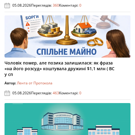
05.08.2026
Переглядів:
360
Коментарі:
0
Чоловік помер, але позика залишилася: як фраза
«на його розсуд» коштувала дружині $1,1 млн ( ВС
у сп
Автор:
Лента от Протокола
05.08.2026
Переглядів:
463
Коментарі:
0