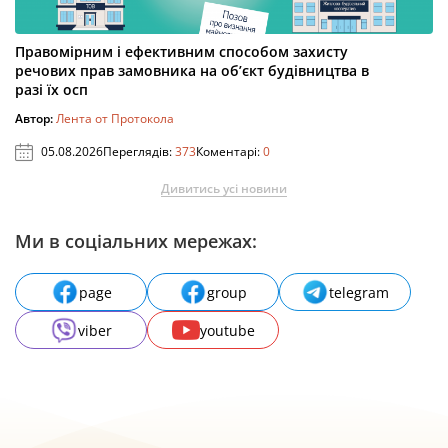
Правомірним і ефективним способом захисту
речових прав замовника на об’єкт будівництва в
разі їх осп
Автор:
Лента от Протокола
05.08.2026
Переглядів:
373
Коментарі:
0
Дивитись усі новини
Ми в соціальних мережах:
page
group
telegram
viber
youtube