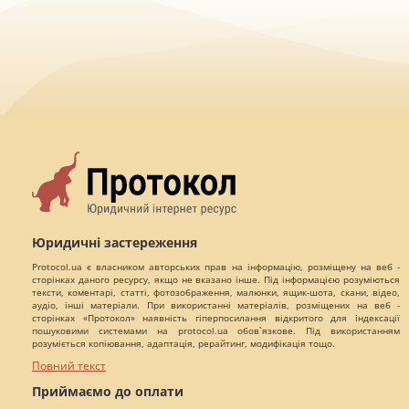
Юридичні застереження
Protocol.ua є власником авторських прав на інформацію, розміщену на веб -
сторінках даного ресурсу, якщо не вказано інше. Під інформацією розуміються
тексти, коментарі, статті, фотозображення, малюнки, ящик-шота, скани, відео,
аудіо, інші матеріали. При використанні матеріалів, розміщених на веб -
сторінках «Протокол» наявність гіперпосилання відкритого для індексації
пошуковими системами на protocol.ua обов`язкове. Під використанням
розуміється копіювання, адаптація, рерайтинг, модифікація тощо.
Повний текст
Приймаємо до оплати