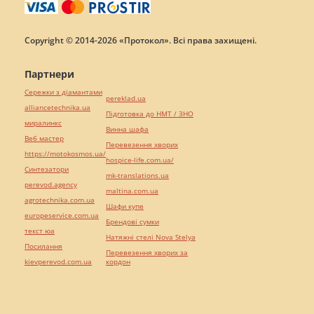
Copyright © 2014-2026 «Протокол». Всі права захищені.
Партнери
Сережки з діамантами
pereklad.ua
alliancetechnika.ua
Підготовка до НМТ / ЗНО
миралинкс
Винна шафа
Веб мастер
Перевезення хворих
https://motokosmos.ua/
hospice-life.com.ua/
Синтезатори
mk-translations.ua
perevod.agency
maltina.com.ua
agrotechnika.com.ua
Шафи купе
europeservice.com.ua
Брендові сумки
текст юа
Натяжні стелі Nova Stelya
Посилання
Перевезення хворих за
kievperevod.com.ua
кордон