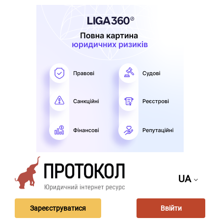
UA
Зареєструватися
Ввійти