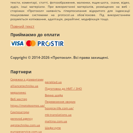
тексти, коментарі, статті, фотозображення, малюнки, ящик-шота, скани, відео,
аудіо, інші матеріали. При використанні матеріалів, розміщених на веб -
сторінках «Протокол» наявність гіперпосилання відкритого для індексації
пошуковими системами на protocol.ua обов`язкове. Під використанням
розуміється копіювання, адаптація, рерайтинг, модифікація тощо.
Повний текст
Приймаємо до оплати
Copyright © 2014-2026 «Протокол». Всі права захищені.
Партнери
Сережки з діамантами
pereklad.ua
alliancetechnika.ua
Підготовка до НМТ / ЗНО
миралинкс
Винна шафа
Веб мастер
Перевезення хворих
https://motokosmos.ua/
hospice-life.com.ua/
Синтезатори
mk-translations.ua
perevod.agency
maltina.com.ua
agrotechnika.com.ua
Шафи купе
europeservice.com.ua