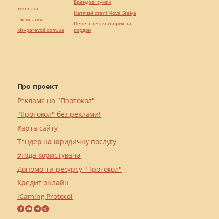
Брендові сумки
текст юа
Натяжні стелі Nova Stelya
Посилання
Перевезення хворих за
kievperevod.com.ua
кордон
Про проект
Реклама на "Протокол"
"Протокол" без реклами!
Карта сайту
Тендер на юридичну послугу
Угода користувача
Допомогти ресурсу "Протокол"
Кредит онлайн
iGaming Protocol