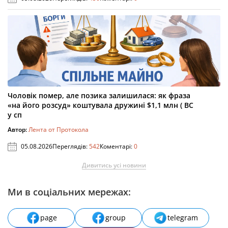
Чоловік помер, але позика залишилася: як фраза
«на його розсуд» коштувала дружині $1,1 млн ( ВС
у сп
Автор:
Лента от Протокола
05.08.2026
Переглядів:
542
Коментарі:
0
Дивитись усі новини
Ми в соціальних мережах:
page
group
telegram