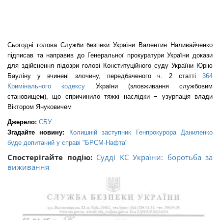
Сьогодні голова Служби безпеки України Валентин Наливайченко
підписав та направив до Генеральної прокуратури України докази
для здійснення підозри голові Конституційного суду України Юрію
Бауліну
у вчинені злочину, передбаченого ч. 2 статті
364
Кримінального кодексу
України (зловживання службовим
становищем), що спричинило тяжкі наслідки − узурпація влади
Віктором Януковичем
Джерело:
СБУ
Згадайте новину:
Колишній заступник Генпрокурора Даниленко
буде допитаний у справі "БРСМ-Нафта"
Спостерігайте подію:
Судді КС України: боротьба за
виживання