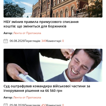
НБУ змінив правила примусового списання
коштів: що зміниться для боржників
Автор:
Лента от Протокола
06.08.2026
Переглядів:
349
Коментарі:
0
Суд оштрафував командира військової частини за
ігнорування рішення на 66 560 грн
Автор:
Лента от Протокола
05.08.2026
Переглядів:
450
Коментарі:
0