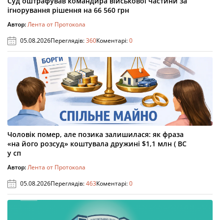
Суд оштрафував командира військової частини за
ігнорування рішення на 66 560 грн
Автор:
Лента от Протокола
05.08.2026
Переглядів:
360
Коментарі:
0
Чоловік помер, але позика залишилася: як фраза
«на його розсуд» коштувала дружині $1,1 млн ( ВС
у сп
Автор:
Лента от Протокола
05.08.2026
Переглядів:
463
Коментарі:
0