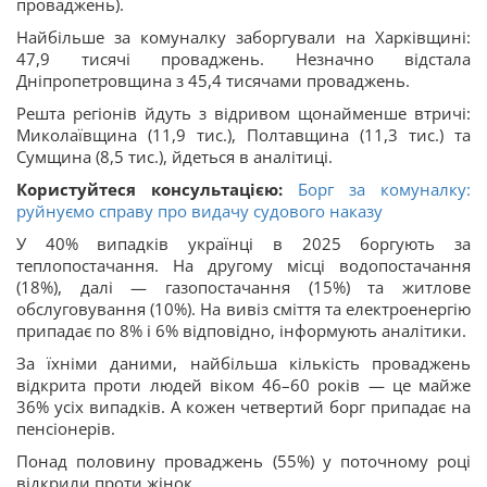
проваджень).
Найбільше за комуналку заборгували на Харківщині:
47,9 тисячі проваджень. Незначно відстала
Дніпропетровщина з 45,4 тисячами проваджень.
Решта регіонів йдуть з відривом щонайменше втричі:
Миколаївщина (11,9 тис.), Полтавщина (11,3 тис.) та
Сумщина (8,5 тис.), йдеться в аналітиці.
Користуйтеся консультацією:
Борг за комуналку:
руйнуємо справу про видачу судового наказу
У 40% випадків українці в 2025 боргують за
теплопостачання. На другому місці водопостачання
(18%), далі — газопостачання (15%) та житлове
обслуговування (10%). На вивіз сміття та електроенергію
припадає по 8% і 6% відповідно, інформують аналітики.
За їхніми даними, найбільша кількість проваджень
відкрита проти людей віком 46–60 років — це майже
36% усіх випадків. А кожен четвертий борг припадає на
пенсіонерів.
Понад половину проваджень (55%) у поточному році
відкрили проти жінок.