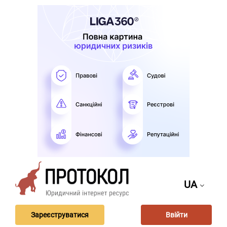
UA
Зареєструватися
Ввійти