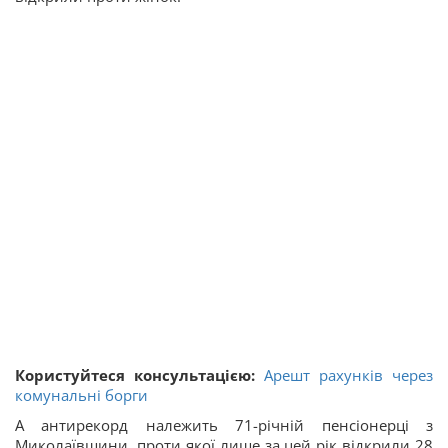
Користуйтеся консультацією:
Арешт рахунків через
комунальні борги
А антирекорд належить 71-річній пенсіонерці з
Миколаївщини, проти якої лише за цей рік відкрили 28