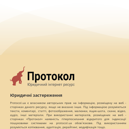
Юридичні застереження
Protocol.ua є власником авторських прав на інформацію, розміщену на веб -
сторінках даного ресурсу, якщо не вказано інше. Під інформацією розуміються
тексти, коментарі, статті, фотозображення, малюнки, ящик-шота, скани, відео,
аудіо, інші матеріали. При використанні матеріалів, розміщених на веб -
сторінках «Протокол» наявність гіперпосилання відкритого для індексації
пошуковими системами на protocol.ua обов`язкове. Під використанням
розуміється копіювання, адаптація, рерайтинг, модифікація тощо.