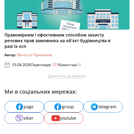
Правомірним і ефективним способом захисту
речових прав замовника на об’єкт будівництва в
разі їх осп
Автор:
Лента от Протокола
05.08.2026
Переглядів:
373
Коментарі:
0
Дивитись усі новини
Ми в соціальних мережах:
page
group
telegram
viber
youtube