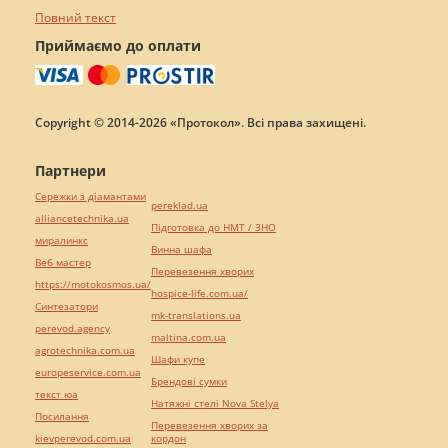
Повний текст
Приймаємо до оплати
Copyright © 2014-2026 «Протокол». Всі права захищені.
Партнери
Сережки з діамантами
pereklad.ua
alliancetechnika.ua
Підготовка до НМТ / ЗНО
миралинкс
Винна шафа
Веб мастер
Перевезення хворих
https://motokosmos.ua/
hospice-life.com.ua/
Синтезатори
mk-translations.ua
perevod.agency
maltina.com.ua
agrotechnika.com.ua
Шафи купе
europeservice.com.ua
Брендові сумки
текст юа
Натяжні стелі Nova Stelya
Посилання
Перевезення хворих за
kievperevod.com.ua
кордон