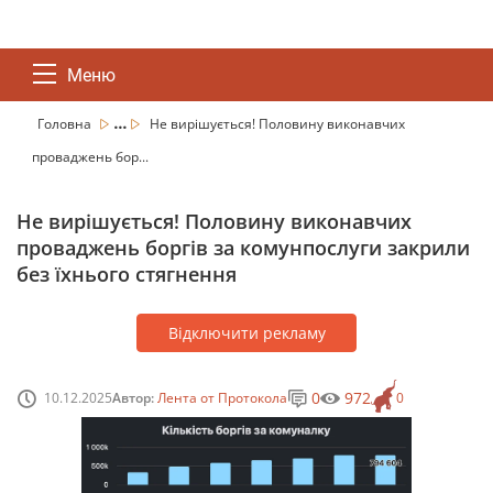
Меню
...
Головна
Не вирішується! Половину виконавчих
проваджень бор...
Не вирішується! Половину виконавчих
проваджень боргів за комунпослуги закрили
без їхнього стягнення
Відключити рекламу
0
972
10.12.2025
Автор:
Лента от Протокола
0