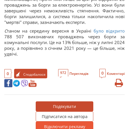
проваджень за борги за електроенергію. Усі вони були
завершені через неможливість стягнення. Фактично,
борги залишилися, а система тільки накопичила нові
"мертві" справи, зазначають експерти.
С
таном на середину вересня в Україні
було відкрито
788 507 виконавчих проваджень через борги за
комунальні послуги. Це на 13% більше, ніж у липні 2024
року, а порівняно з січнем 2021 року — це більше, ніж
удвічі.
0
972
0
Переглядів
Коментарі
Сподобалося
Подякувати
Підписатися на автора
Відключити рекламу