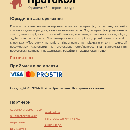
Юридичні застереження
Protocol.ua є власником авторських прав на інформацію, розміщену на веб -
сторінках даного ресурсу, якщо не вказано інше. Під інформацією розуміються
тексти, коментарі, статті, фотозображення, малюнки, ящик-шота, скани, відео,
аудіо, інші матеріали. При використанні матеріалів, розміщених на веб -
сторінках «Протокол» наявність гіперпосилання відкритого для індексації
пошуковими системами на protocol.ua обов`язкове. Під використанням
розуміється копіювання, адаптація, рерайтинг, модифікація тощо.
Повний текст
Приймаємо до оплати
Copyright © 2014-2026 «Протокол». Всі права захищені.
Партнери
Сережки з діамантами
pereklad.ua
alliancetechnika.ua
Підготовка до НМТ / ЗНО
миралинкс
Винна шафа
Веб мастер