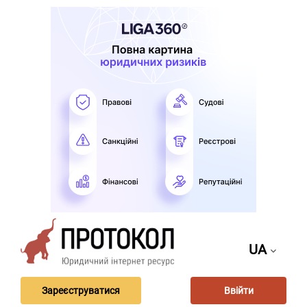
UA
Зареєструватися
Ввійти