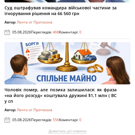
Суд оштрафував командира військової частини за
ігнорування рішення на 66 560 грн
Автор:
Лента от Протокола
05.08.2026
Переглядів:
468
Коментарі:
0
Чоловік помер, але позика залишилася: як фраза
«на його розсуд» коштувала дружині $1,1 млн ( ВС
у сп
Автор:
Лента от Протокола
05.08.2026
Переглядів:
556
Коментарі:
0
Дивитись усі новини