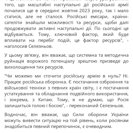
того, що масштабні наступальні дії російської армії
почалися ще в середині жовтня 2023 року, так і мало
статися, але не сталося. Російські емісари, країни-
сателіти знайшли можливості та ресурси, щоби далі
продовжувати активні наступальні дії. По сьогодні це
відбувається. Тому, ключовий фактор, який буде
впливати на перебіг подій, це фактор ресурсів", -
наголосив Селезньов.
У цьому зв'язку, він вважає, що системна та методична
руйнація ворожого потенціалу зрештою призведе до
вихолощення тих ресурсів.
"Чи можемо ми сточити російську армію в нуль? Ні.
Працює російська оборонка. Є постачання озброєння та
військової техніки з певних країн світу, і є постачання
устаткування та обладнання подвійного використання,
і зокрема, з Китаю. Тому, я не думаю, що Росія
залишиться голою і босою", - переконаний Селезньов.
Водночас, він вважає, що Сили оборони України
можуть вивести ситуацію на той рівень, коли росіянам
знадобиться певний перепочинок, є очевидним.