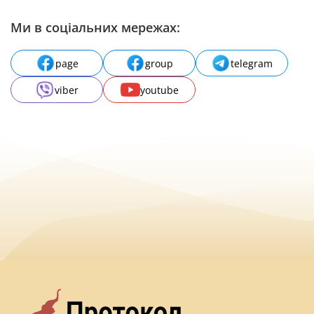
Ми в соціальних мережах:
page
group
telegram
viber
youtube