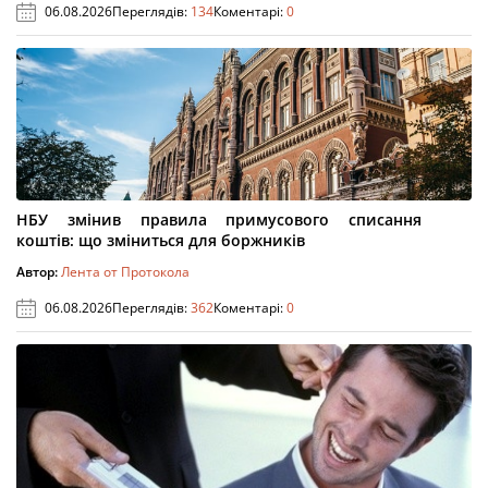
06.08.2026
Переглядів:
134
Коментарі:
0
НБУ змінив правила примусового списання
коштів: що зміниться для боржників
Автор:
Лента от Протокола
06.08.2026
Переглядів:
362
Коментарі:
0