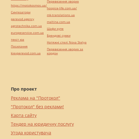
Перевезення хворих
https://motokosmos.ua/
hospice-life.com.ua/
Синтезатори
mk-translations.ua
perevod.agency
maltina.com.ua
agrotechnika.com.ua
Шафи купе
europeservice.com.ua
Брендові сумки
текст юа
Натяжні стелі Nova Stelya
Посилання
Перевезення хворих за
kievperevod.com.ua
кордон
Про проект
Реклама на "Протокол"
"Протокол" без реклами!
Карта сайту
Тендер на юридичну послугу
Угода користувача