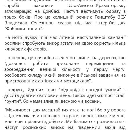
спроба захопити Слов'янсько-Краматорську
агломерацію на Донбасі. Наступ вестимуть одразу з
трьох боків. Про це колишній речник Генштабу ЗСУ
Владислав Селезньов сказав під час інтерв'ю для
"Фабрики новин".
На його думку, під час літньої наступальної кампанії
росіяни спробують використати на свою користь кілька
ключових факторів.
По-перше, це наявність зеленого листя на деревах, що
"дозволяє робити приховане переміщення та
зосередження великої кількості, у першу чергу,
особового складу, який виконує військові завдання на
пристосованих автівках чи мотоциклах".
По-друге, йдеться про "відповідні погодні умови" -
досить довгий світловий день. Також йдеться про "сталі
ґрунти", бо немає злив як весною чи восени.
"Можливості для масштабних атак на полі бою у ворога
є. І, незважаючи на шалені втрати, ворог, тим не менш,
має територіальні здобутки. Ми бачимо як розвивається
наступ російських військ на південний захід від