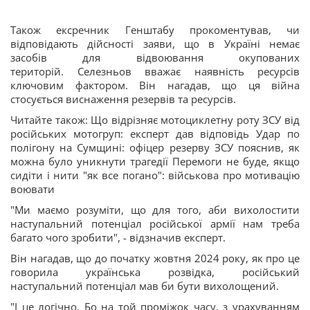
Також ексречник Генштабу прокоментував, чи
відповідають дійсності заяви, що в Україні немає
засобів для відвоювання окупованих
територій. Селезньов вважає наявність ресурсів
ключовим фактором. Він нагадав, що ця війна
стосується виснаження резервів та ресурсів.
Читайте також: Що відрізняє мотоциклетну роту ЗСУ від
російських мотогруп: експерт дав відповідь Удар по
полігону на Сумщині: офіцер резерву ЗСУ пояснив, як
можна було уникнути трагедії Перемоги не буде, якщо
сидіти і нити "як все погано": військова про мотивацію
воювати
"Ми маємо розуміти, що для того, аби вихолостити
наступальний потенціал російської армії нам треба
багато чого зробити", - відзначив експерт.
Він нагадав, що до початку жовтня 2024 року, як про це
говорила українська розвідка, російський
наступальний потенціал мав би бути вихолощений.
"І це логічно. Бо на той проміжок часу, з урахуванням