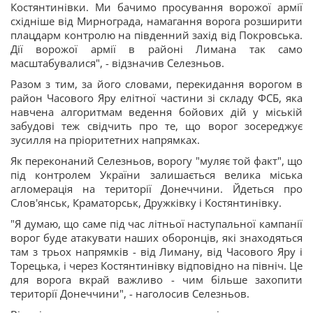
Костянтинівки. Ми бачимо просування ворожої армії
східніше від Мирнограда, намагання ворога розширити
плацдарм контролю на південний захід від Покровська.
Дії ворожої армії в районі Лимана так само
масштабувалися", - відзначив Селезньов.
Разом з тим, за його словами, перекидання ворогом в
район Часового Яру елітної частини зі складу ФСБ, яка
навчена алгоритмам ведення бойових дій у міській
забудові теж свідчить про те, що ворог зосереджує
зусилля на пріоритетних напрямках.
Як переконаний Селезньов, ворогу "муляє той факт", що
під контролем України залишається велика міська
агломерація на території Донеччини. Йдеться про
Слов'янськ, Краматорськ, Дружківку і Костянтинівку.
"Я думаю, що саме під час літньої наступальної кампанії
ворог буде атакувати наших оборонців, які знаходяться
там з трьох напрямків - від Лиману, від Часового Яру і
Торецька, і через Костянтинівку відповідно на північ. Це
для ворога вкрай важливо - чим більше захопити
території Донеччини", - наголосив Селезньов.