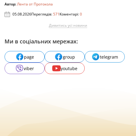
Автор:
Лента от Протокола
05.08.2026
Переглядів:
571
Коментарі:
0
Дивитись усі новини
Ми в соціальних мережах:
page
group
telegram
viber
youtube