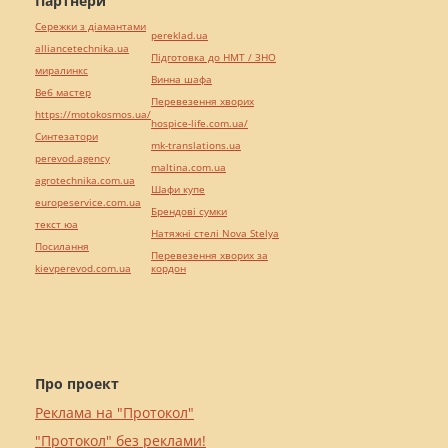
Партнери
Сережки з діамантами
pereklad.ua
alliancetechnika.ua
Підготовка до НМТ / ЗНО
миралинкс
Винна шафа
Веб мастер
Перевезення хворих
https://motokosmos.ua/
hospice-life.com.ua/
Синтезатори
mk-translations.ua
perevod.agency
maltina.com.ua
agrotechnika.com.ua
Шафи купе
europeservice.com.ua
Брендові сумки
текст юа
Натяжні стелі Nova Stelya
Посилання
Перевезення хворих за
kievperevod.com.ua
кордон
Про проект
Реклама на "Протокол"
"Протокол" без реклами!