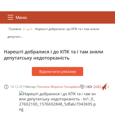
Меню
...
Головна
Нарешті добралися і до КПК та і там зняли
депутатс...
Нарешті добралися і до КПК та і там зняли
депутатську недоторканість
Відключити рекламу
0
2682
18.12.2019
Автор:
Понзель Марина Генадіївна
2