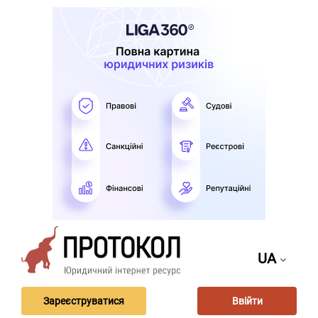
UA
Зареєструватися
Ввійти