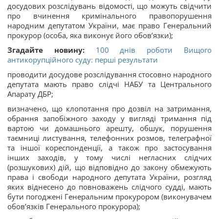
досудових розслідувань відомості, що можуть свідчити
про вчинення кримінального правопорушення
народним депутатом України, має право Генеральний
прокурор (особа, яка виконує його обов’язки);
Згадайте новину:
100 днів роботи Вищого
антикорупційного суду: перші результати
проводити досудове розслідування стосовно народного
депутата мають право слідчі НАБУ та Центрального
Апарату ДБР;
визначено, що клопотання про дозвіл на затримання,
обрання запобіжного заходу у вигляді тримання під
вартою чи домашнього арешту, обшук, порушення
таємниці листування, телефонних розмов, телеграфної
та іншої кореспонденції, а також про застосування
інших заходів, у тому числі негласних слідчих
(розшукових) дій, що відповідно до закону обмежують
права і свободи народного депутата України, розгляд
яких віднесено до повноважень слідчого судді, мають
бути погоджені Генеральним прокурором (виконувачем
обов’язків Генерального прокурора);