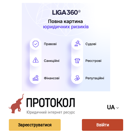
UA
Зареєструватися
Ввійти