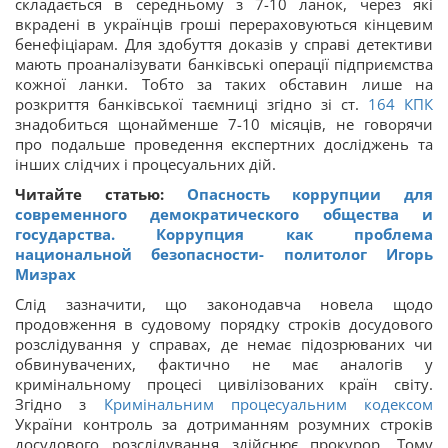
складається в середньому з 7-10 ланок, через які
вкрадені в українців гроші перераховуються кінцевим
бенефіціарам. Для здобуття доказів у справі детективи
мають проаналізувати банківські операції підприємства
кожної ланки. Тобто за таких обставин лише на
розкриття банківської таємниці згідно зі ст.
164
КПК
знадобиться щонайменше 7-10 місяців, не говорячи
про подальше проведення експертних досліджень та
інших слідчих і процесуальних дій.
Читайте статью:
Опасность коррупции для
современного демократического общества и
государства. Коррупция как проблема
национальной безопасности- политолог Игорь
Мизрах
Слід зазначити, що законодавча новела щодо
продовження в судовому порядку строків досудового
розслідування у справах, де немає підозрюваних чи
обвинувачених, фактично не має аналогів у
кримінальному процесі цивілізованих країн світу.
Згідно з
Кримінальним процесуальним кодексом
України контроль за дотриманням розумних строків
досудового розслідування здійснює прокурор. Тому