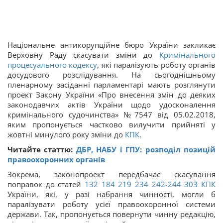
Національне антикорупційне бюро України закликає
Верховну Раду скасувати зміни до
Кримінального
процесуального кодексу
, які паралізують роботу органів
досудового розслідування. На сьогоднішньому
пленарному засіданні парламентарі мають розглянути
проект Закону України «Про внесення змін до деяких
законодавчих актів України щодо удосконалення
кримінального судочинства» №7547 від 05.02.2018,
яким пропонується частково вилучити прийняті у
жовтні минулого року зміни до
КПК
.
Читайте статтю:
ДБР, НАБУ і ГПУ: розподіл позицій
правоохоронних органів
Зокрема, законопроект передбачає скасування
поправок до статей
132
184
219
234
242-244
303
КПК
України, які, у разі набрання чинності, могли б
паралізувати роботу усієї правоохоронної системи
держави. Так, пропонується повернути чинну редакцію,