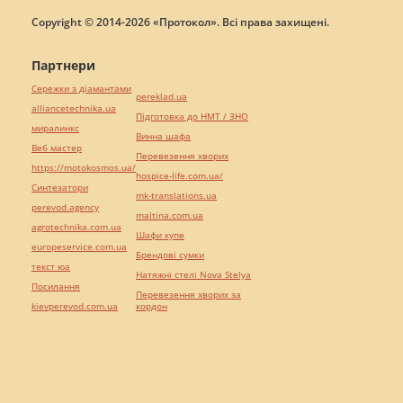
Copyright © 2014-2026 «Протокол». Всі права захищені.
Партнери
Сережки з діамантами
pereklad.ua
alliancetechnika.ua
Підготовка до НМТ / ЗНО
миралинкс
Винна шафа
Веб мастер
Перевезення хворих
https://motokosmos.ua/
hospice-life.com.ua/
Синтезатори
mk-translations.ua
perevod.agency
maltina.com.ua
agrotechnika.com.ua
Шафи купе
europeservice.com.ua
Брендові сумки
текст юа
Натяжні стелі Nova Stelya
Посилання
Перевезення хворих за
kievperevod.com.ua
кордон