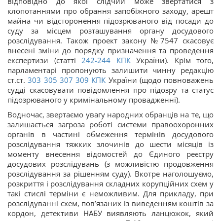
відповідно до якої слідчий може звертатися з
клопотаннями про обрання запобіжного заходу, арешт
майна чи відсторонення підозрюваного від посади до
суду за місцем розташування органу досудового
розслідування. Також проект закону №7547 скасовує
внесені зміни до порядку призначення та проведення
експертизи (статті
242-244
КПК
України). Крім того,
парламентарі пропонують залишити чинну редакцію
ст.ст.
303
305
307
309
КПК
України (щодо повноважень
судді скасовувати повідомлення про підозру та статус
підозрюваного у кримінальному провадженні).
Водночас, звертаємо увагу народних обранців на те, що
залишається загроза роботі системи правоохоронних
органів в частині обмеження термінів досудового
розслідування тяжких злочинів до шести місяців із
моменту внесення відомостей до Єдиного реєстру
досудових розслідувань (з можливістю продовження
розслідування за рішенням суду). Вкотре наголошуємо,
розкриття і розслідування складних корупційних схем у
такі стислі терміни є неможливим. Для прикладу, при
розслідуванні схем, пов’язаних із виведенням коштів за
кордон, детективи НАБУ виявляють ланцюжок, який