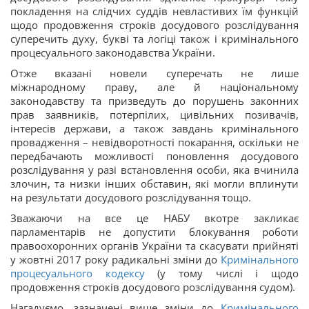
покладення на слідчих суддів невластивих їм функцій
щодо продовження строків досудового розслідування
суперечить духу, букві та логіці також і кримінального
процесуального законодавства України.
Отже вказані новели суперечать не лише
міжнародному праву, але й національному
законодавству та призведуть до порушень законних
прав заявників, потерпілих, цивільних позивачів,
інтересів держави, а також завдань кримінального
провадження – невідворотності покарання, оскільки не
передбачають можливості поновлення досудового
розслідування у разі встановлення особи, яка вчинила
злочин, та низки інших обставин, які могли вплинути
на результати досудового розслідування тощо.
Зважаючи на все це НАБУ вкотре закликає
парламентарів не допустити блокування роботи
правоохоронних органів України та скасувати прийняті
у жовтні 2017 року радикальні зміни до
Кримінального
процесуального кодексу
(у тому числі і щодо
продовження строків досудового розслідування судом).
Нагадуємо, зазначені вище зміни до
Кримінального