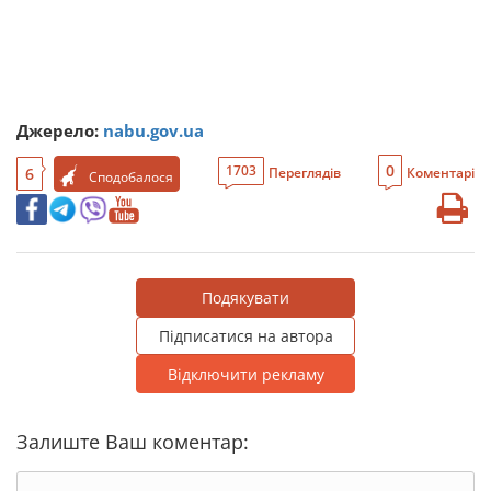
Джерело:
nabu.gov.ua
0
1703
6
Переглядів
Коментарі
Сподобалося
Подякувати
Підписатися на автора
Відключити рекламу
Залиште Ваш коментар: