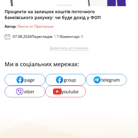
Проценти на залишок коштів поточного
банківського рахунку: чи буде дохід у ФОП
Автор:
Лента от Протокола
07.08.2026
Переглядів:
175
Коментарі:
0
Дивитись усі новини
Ми в соціальних мережах:
page
group
telegram
viber
youtube