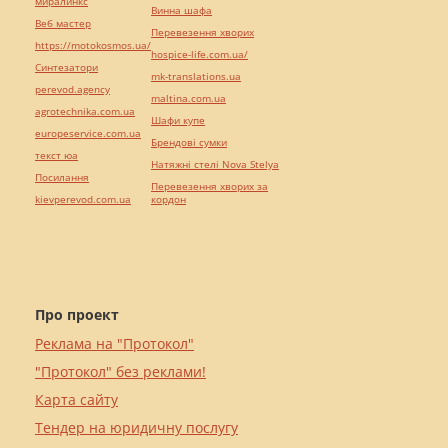
миралинкс
Винна шафа
Веб мастер
Перевезення хворих
https://motokosmos.ua/
hospice-life.com.ua/
Синтезатори
mk-translations.ua
perevod.agency
maltina.com.ua
agrotechnika.com.ua
Шафи купе
europeservice.com.ua
Брендові сумки
текст юа
Натяжні стелі Nova Stelya
Посилання
Перевезення хворих за
kievperevod.com.ua
кордон
Про проект
Реклама на "Протокол"
"Протокол" без реклами!
Карта сайту
Тендер на юридичну послугу