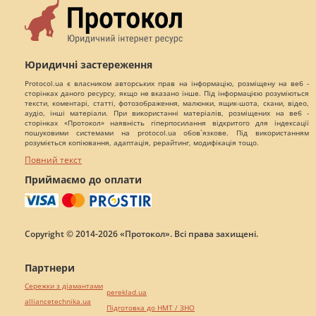
Юридичні застереження
Protocol.ua є власником авторських прав на інформацію, розміщену на веб -
сторінках даного ресурсу, якщо не вказано інше. Під інформацією розуміються
тексти, коментарі, статті, фотозображення, малюнки, ящик-шота, скани, відео,
аудіо, інші матеріали. При використанні матеріалів, розміщених на веб -
сторінках «Протокол» наявність гіперпосилання відкритого для індексації
пошуковими системами на protocol.ua обов`язкове. Під використанням
розуміється копіювання, адаптація, рерайтинг, модифікація тощо.
Повний текст
Приймаємо до оплати
Copyright © 2014-2026 «Протокол». Всі права захищені.
Партнери
Сережки з діамантами
pereklad.ua
alliancetechnika.ua
Підготовка до НМТ / ЗНО