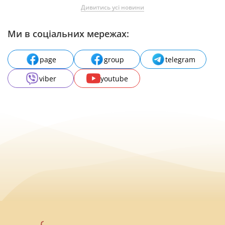
Дивитись усі новини
Ми в соціальних мережах:
page
group
telegram
viber
youtube