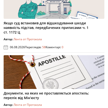
Якщо суд встановив для відшкодування шкоди
наявність підстав, передбачених приписами ч. 1
ст. 1172 Ц
Автор:
Лента от Протокола
06.08.2026
Переглядів:
58
Коментарі:
0
Документи, на яких не проставляється апостиль:
перелік від Мін’юсту
Автор:
Лента от Протокола