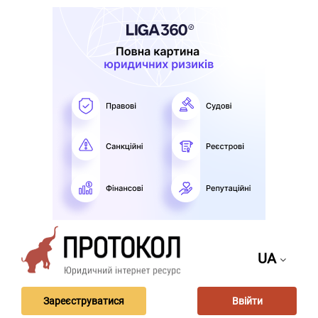
UA
Зареєструватися
Ввійти