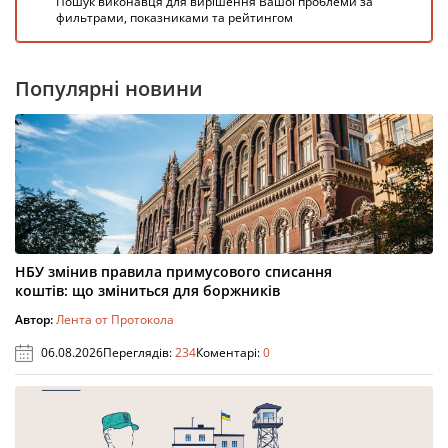
Пошук виконавця для вирішення Вашої проблеми за
фильтрами, показниками та рейтингом
Популярні новини
НБУ змінив правила примусового списання
коштів: що зміниться для боржників
Автор:
Лента от Протокола
06.08.2026
Переглядів:
234
Коментарі:
0