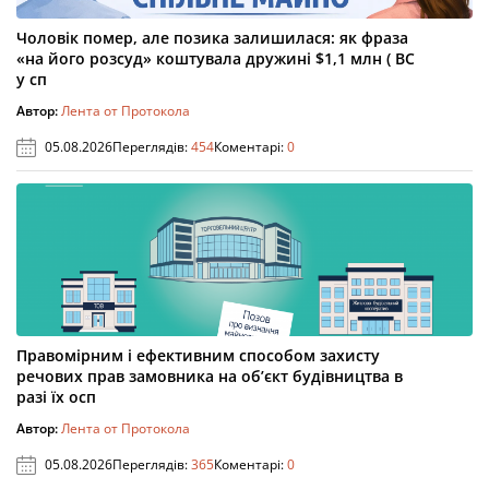
Чоловік помер, але позика залишилася: як фраза
«на його розсуд» коштувала дружині $1,1 млн ( ВС
у сп
Автор:
Лента от Протокола
05.08.2026
Переглядів:
454
Коментарі:
0
Правомірним і ефективним способом захисту
речових прав замовника на об’єкт будівництва в
разі їх осп
Автор:
Лента от Протокола
05.08.2026
Переглядів:
365
Коментарі:
0