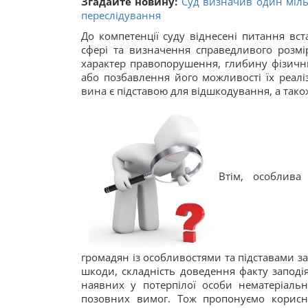
Згадайте новину:
Суд визначив один міль
переслідування
До компетенції суду віднесені питання вс
сфері та визначення справедливого розм
характер правопорушення, глибину фізични
або позбавлення його можливості їх реалі
вина є підставою для відшкодування, а тако
Втім, особлива
громадян із особливостями та підставами за
шкоди, складність доведення факту запод
наявних у потерпілої особи нематеріаль
позовних вимог. Тож пропонуємо корисни