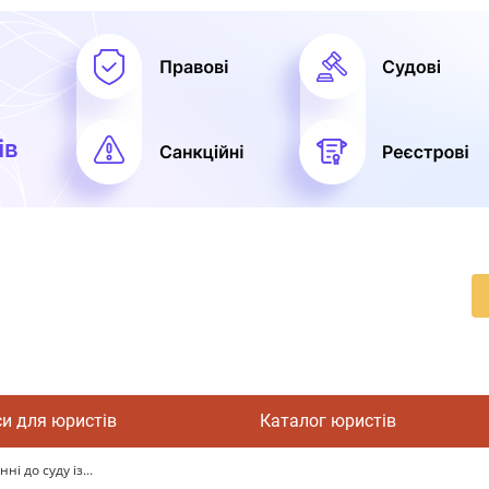
си для юристів
Каталог юристів
і до суду із...