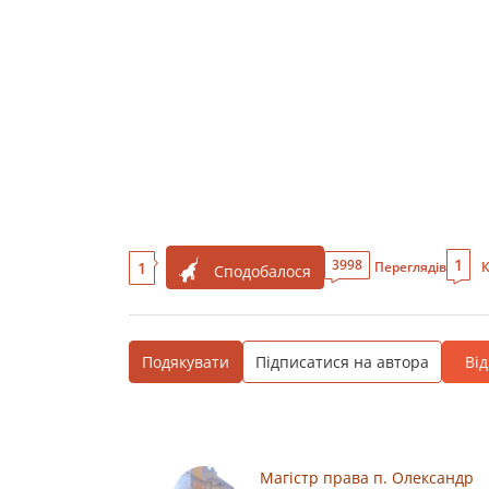
1
3998
1
Переглядів
К
Сподобалося
Подякувати
Підписатися на автора
Ві
Магістр права п. Олександр