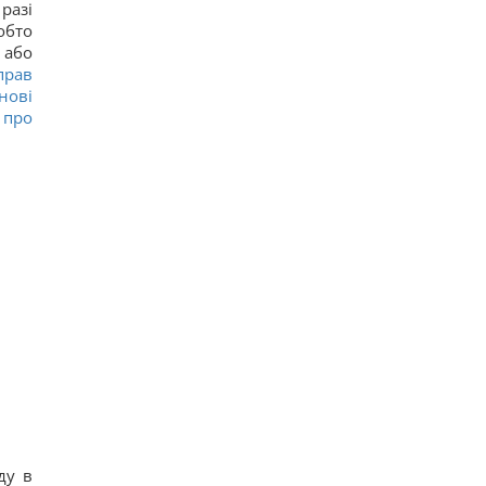
разі
обто
 або
прав
нові
 про
ду в