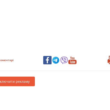
оментарі
дключити рекламу