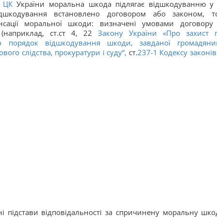
1
ЦК
України моральна шкода підлягає відшкодуванню у 
ідшкодування встановлено договором або законом, т
нсації моральної шкоди: визначені умовами договору
(наприклад, ст.ст 4, 22
Закону України «
Про захист 
о порядок відшкодування шкоди, завданої громадяни
вого слідства, прокуратури і суду“,
ст.
237-1
Кодексу законів
і підстави відповідальності за спричинену моральну шко