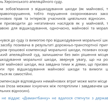
ь Херсонського апеляційного суду.
ом зобов'язання з відшкодування шкоди (як майнової, т
 правопорушення, тобто порушення охоронюваних зак
нових прав та інтересів учасників цивільних відносин.
 призводити до негативних наслідків як у майновій, т
тавою для відшкодування, одночасно, майнової та морал
рнувся до суду із вимогою про відшкодування моральної шк
асобу позивача в результаті дорожньо-транспортної приг
ром грошової компенсації моральної шкоди, позивач оска
ький апеляційний суд, залишаючи без змін рішення місце
шкодування моральної шкоди, звернув увагу, що на ро
сяг майнової шкоди, яка завдана тими ж діями, що призве
оги про відшкодування майнової шкоди та вимоги 
ся як самостійні.
компенсація відповідних немайнових втрат може мати місце 
инах (поза межами існуючих між потерпілим і завдавачем ш
льних відносин).
 не віддає: «Діамантбанку» не вдалося стягнути з держа