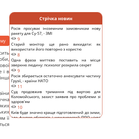
Стрічка новин
Росія просуває іноземним замовникам нову
ракету для Су-57, - ЗМІ
9
аму
Старий монітор ще рано викидати: як
використати його повторно з користю
сить
8
оби,
Одна фраза миттєво поставить на місце
ової
зверхню людину: психолог розкрила секрет
9
 і в
Росія збирається остаточно анексувати частину
інші
Грузії, - країни НАТО
11
Суд продовжив тримання під вартою для
аїни
Коломойського, захист заявив про проблеми зі
ична
здоров'ям
яких
10
ьких
Київ буде значно краще підготовлений до зими,
м її
але фактор обстрілів і можливостей ППО ніхто
не відміняв, - Пантелеєв
ться
8
До 10 годин спізнення: через обстріли низка
поїздів курсують із затримками