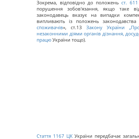
Зокрема, відповідно до положень
ст.
61
порушення зобов'язання, якщо таке в
законодавець вказує на випадки компе
випливають із положень законодавства 
споживачів
», ст.13
Закону України „Пр
незаконними діями органів дізнання, досудо
працю
України тощо).
Стаття
1167
ЦК
України передбачає загальн