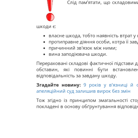
Слід пам’ятати, що складови
шкоди є:
власне шкода, тобто наявність втрат у
протиправне діяння особи, котра її зав
причинний зв'язок між ними;
вина заподіювача шкоди.
Перераховані складові фактичної підстави д
обставин, які повинні бути встановле
відповідальність за завдану шкоду.
Згадайте новину:
9 років у в’язниці й
апеляційний суд залишив вирок без змін
Тож згідно із принципом змагальності стор
покладені в основу обґрунтування відпові