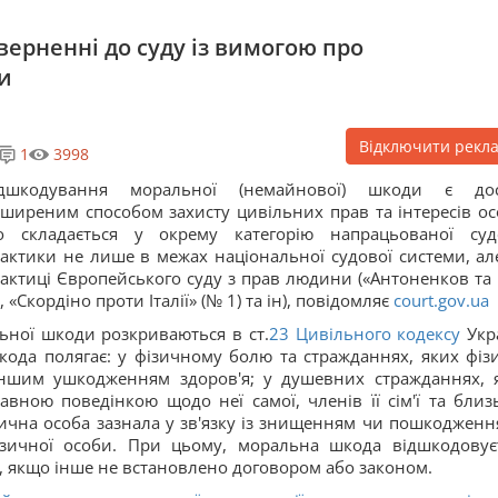
верненні до суду із вимогою про
и
Відключити рекл
1
3998
ідшкодування моральної (немайнової) шкоди є до
ширеним способом захисту цивільних прав та інтересів ос
о складається у окрему категорію напрацьованої суд
актики не лише в межах національної судової системи, але
актиці Європейського суду з прав людини («Антоненков та 
«Скордіно проти Італії» (№ 1) та ін), повідомляє
court.gov.ua
льної шкоди розкриваються в ст.
23
Цивільного кодексу
Укр
кода полягає: у фізичному болю та стражданнях, яких фіз
 іншим ушкодженням здоров'я; у душевних стражданнях, 
авною поведінкою щодо неї самої, членів її сім'ї та близ
ична особа зазнала у зв'язку із знищенням чи пошкодження
фізичної особи. При цьому, моральна шкода відшкодовує
, якщо інше не встановлено договором або законом.