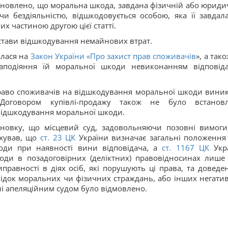
тановлено, що моральна шкода, завдана фізичній або юриди
 бездіяльністю, відшкодовується особою, яка її завдала
их частиною другою цієї статті.
дстави відшкодування немайнових втрат.
алася на
Закон України «
Про захист прав споживачів
», а так
аподіяння їй моральної шкоди невиконанням відповід
право споживачів на відшкодування моральної шкоди виник
 Договором купівлі-продажу також не було встанов
і відшкодування моральної шкоди.
новку, що місцевий суд, задовольняючи позовні вимоги
ахував, що
ст.
23
ЦК
України визначає загальні положення
оди при наявності вини відповідача, а
ст.
1167
ЦК
Укр
оди в позадоговірних (деліктних) правовідносинах лише
правності в діях осіб, які порушують ці права, та доведен
ідок моральних чи фізичних страждань, або інших негати
ні апеляційним судом було відмовлено.