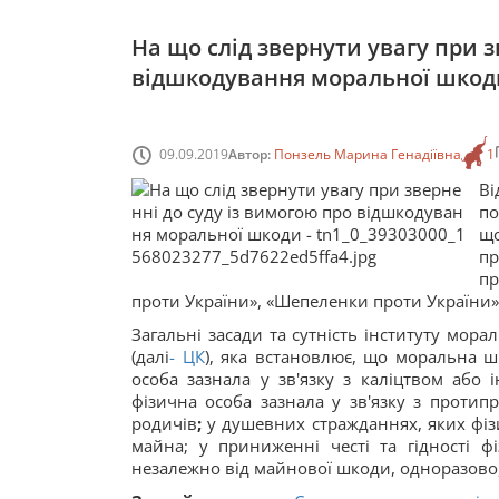
На що слід звернути увагу при з
відшкодування моральної шкод
09.09.2019
Автор:
Понзель Марина Генадіївна
1
В
по
щ
пр
пр
проти України», «Шепеленки проти України», 
Загальні засади та сутність інституту мора
(далі
-
ЦК
), яка встановлює, що моральна ш
особа зазнала у зв'язку з каліцтвом або
фізична особа зазнала у зв'язку з протипр
родичів
;
у душевних стражданнях, яких фіз
майна; у приниженні честі та гідності 
незалежно від майнової шкоди, одноразово