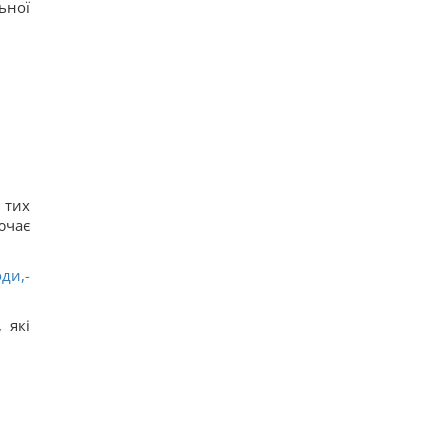
ьної
 тих
ючає
ди,-
 які