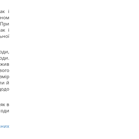
одразу три з них – із Польщі
13
ак і
Порожні грядки в серпні - велика помилка: що з
оном
ними робити після збору врожаю
 При
12
ак і
Кім Чен Ин з початку війни в Україні отримав
$22 мільярди надприбутку, – Bloomberg
ьної
23
Путін може напасти на НАТО вже восени:
розвідка США опублікувала новий прогноз, – WSJ
оди,
20
оди.
Експерт вимкнув одне налаштування Android – і
ржив
смартфон перестав розряджатися вночі
вого
20
змір
ли й
щодо
як в
коди
вних