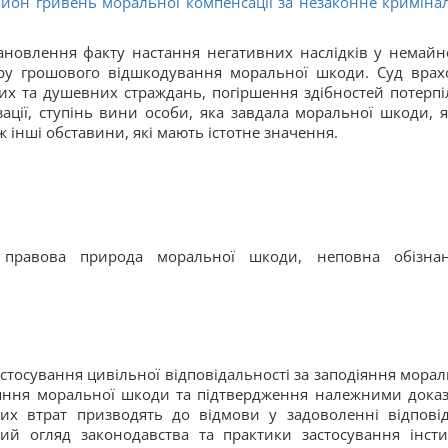
йон гривень моральної компенсації за незаконне криміна
тановлення факту настання негативних наслідків у немайн
іру грошового відшкодування моральної шкоди. Суд врах
х та душевних страждань, погіршення здібностей потерпі
зації, ступінь вини особи, яка завдала моральної шкоди, 
ж інші обставини, які мають істотне значення.
 правова природа моральної шкоди, неповна обізнан
стосування цивільної відповідальності за заподіяння морал
іяння моральної шкоди та підтвердження належними дока
них втрат призводять до відмови у задоволенні відпові
й огляд законодавства та практики застосування інсти