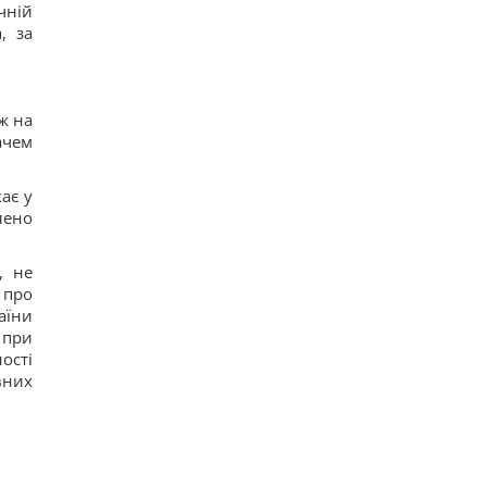
чній
, за
ож на
ачем
ає у
лено
, не
 про
аїни
 при
ості
вних