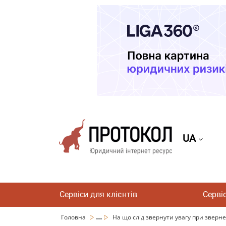
UA
Сервіси для клієнтів
Серві
...
Головна
На що слід звернути увагу при зверненн