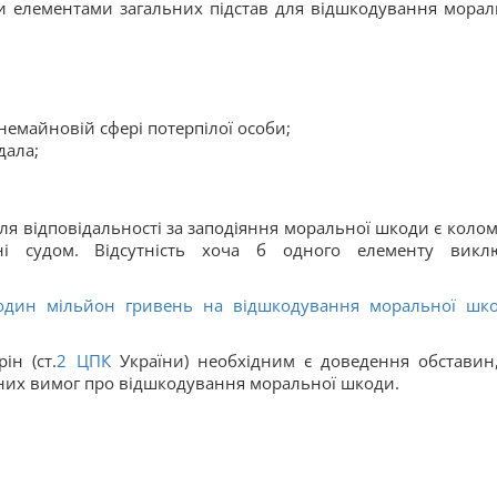
ми елементами загальних підстав для відшкодування морал
 немайновій сфері потерпілої особи;
дала;
ля відповідальності за заподіяння моральної шкоди є колом
ні судом. Відсутність хоча б одного елементу викл
 один мільйон гривень на відшкодування моральної шко
ін (ст.
2
ЦПК
України) необхідним є доведення обставин,
дних вимог про відшкодування моральної шкоди.