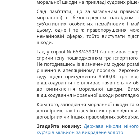
моральної шкоди на прикладі судових рішен
Слід пам’ятати, що за загальним правил
моральної) є безпосереднім наслідком
суб'єктивних особистих немайнових і май
цьому, одне і те ж правопорушення може
немайновій сферах, тобто виступати підс
шкоди.
Так, у справі № 658/4390/17-ц позивач зве
спричинену пошкодженням транспортного з
Не погодившись із визначеним судом розмі
рішення в апеляційному порядку. Херсонс
суду щодо присудження 8500,00 грн від
відшкодування не впливає наявність чи об
до виникнення моральної шкоди. Вим
відшкодування моральної шкоди розглядають
Крім того, заподіяння моральної шкоди та 
договірних, так і в деліктних правовіднос
договірних чи інших правомірних зобов'яза
Згадайте новину:
Держава ніколи нічого
кур’єрів мільйон за викрадене золото