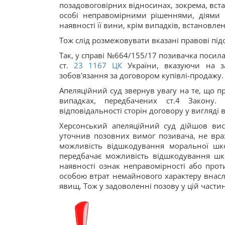
позадовоговірних відносинах, зокрема, вс
особі неправомірними рішеннями, діями чи
наявності її вини, крім випадків, встановлен
Тож слід розмежовувати вказані правові пі
Так, у справі №664/155/17 позивачка посил
ст.
23
1167
ЦК
України, вказуючи на з
зобов'язання за договором купівлі-продажу.
Апеляційний суд звернув увагу на те, що 
випадках, передбачених ст.4 Закону.
відповідальності сторін договору у вигляд
Херсонський апеляційний суд дійшов вис
уточнив позовних вимог позивача, не вр
можливість відшкодування моральної шк
передбачає можливість відшкодування шк
наявності ознак неправомірності або проти
особою втрат немайнового характеру внасл
явищ. Тож у задоволенні позову у цій части