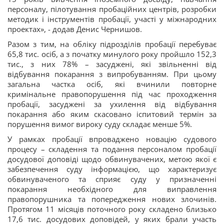
персоналу, пілотування пробаційних центрів, розробки
методик і інструментів пробації, участі у міжнародних
проектах», - додав Денис Чернишов.
Разом з тим, на обліку підрозділів пробації перебуває
65,8 тис. осіб, а з початку минулого року пройшло 152,3
тис., з них 78% – засуджені, які звільненні від
відбування покарання з випробуванням. При цьому
загальна частка осіб, які вчинили повторне
кримінальне правопорушення під час проходження
пробації, засуджені за ухилення від відбування
покарання або яким скасовано іспитовий термін за
порушення вимог вироку суду складає менше 5%.
У рамках пробації впроваджено новацію судового
процесу – складення та подання персоналом пробації
досудової доповіді щодо обвинувачених, метою якої є
забезпечення суду інформацією, що характеризує
обвинуваченого та сприяє суду у призначенні
покарання необхідного для виправлення
правопорушника та попередження нових злочинів.
Протягом 11 місяців поточного року складено близько
17,6 тис. досудових доповідей, у яких брали участь