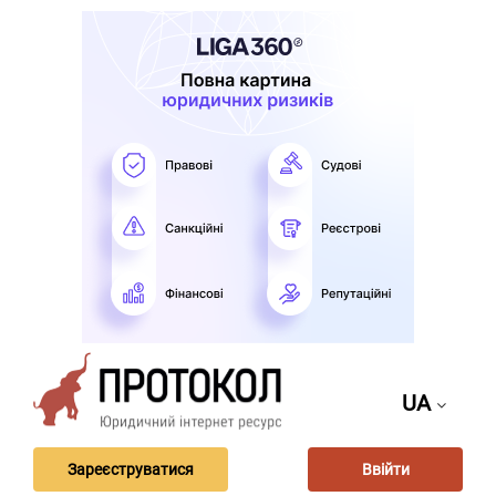
UA
Зареєструватися
Ввійти