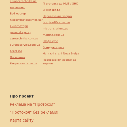
alliancetechnika.ua
Підготовка до НМТ / ЗНО
миралинкс
Винна шафа
Веб мастер
Перевезення хворих
https://motokosmos.ua/
hospice-life.com.ua/
Синтезатори
mk-translations.ua
perevod.agency
maltina.com.ua
agrotechnika.com.ua
Шафи купе
europeservice.com.ua
Брендові сумки
текст юа
Натяжні стелі Nova Stelya
Посилання
Перевезення хворих за
kievperevod.com.ua
кордон
Про проект
Реклама на "Протокол"
"Протокол" без реклами!
Карта сайту