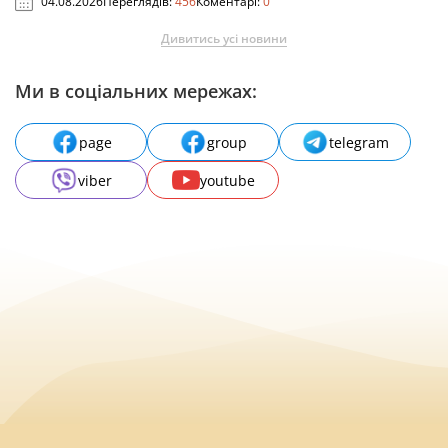
04.08.2026
Переглядів:
456
Коментарі:
0
Дивитись усі новини
Ми в соціальних мережах:
page
group
telegram
viber
youtube