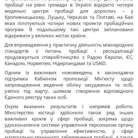
пробації на рівні громади в Україні відкрито чотири
модельні центри пробації для дорослих – у
Кропивницькому, Луцьку, Черкасах та Полтаві, на базі
яких пілотуються чотири нових проекти пробаційних
програм. В подальшому такі центри заплановано
відкривати у великих містах країни.
Для впровадження у практичну діяльність міжнародних
стандартів з питань пробації і ресоціалізації
продовжується співробітництво з Радою Європи, ЄС,
Канадою, Норвегією, Нідерландами та USAID.
Одним із важливих нововведень є законодавча
підтримка Кабміном пропозиції Мін’юсту щодо
запровадження ведення обліку засуджених та осіб,
узятих під варту, шляхом створення відповідного
Єдиного реєстру таких осіб.
Окрім вказаних результатів і напрямів роботи,
Міністерство юстиції здійснило також ряд інших
важливих кроків у сфері пробації, зокрема щодо
удосконалення системи управління персоналом органу
пробації та управління ефективністю, у сфері
матеріально-технічного забезпечення пробації, а також