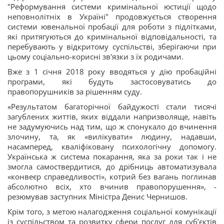
"Реформування системи кримінальної юстиції щодо
неповнолітніх в Україні" продовжується створення
системи ювенальної пробації для роботи з підлітками,
які притягуються до кримінальної відповідальності, та
перебувають у відкритому суспільстві, зберігаючи при
цьому соціально-корисні зв'язки з їх родичами.
Вже з 1 січня 2018 року вводяться у дію пробаційні
програми, які будуть застосовуватись до
правопорушників за рішенням суду.
«Результатом багаторічної байдужості стали тисячі
загублених життів, яких віддали напризволяще, навіть
не задумуючись над тим, що ж спонукало до вчинення
злочину, та, як «вилікувати» людину, надавши,
насамперед, кваліфіковану психологічну допомогу.
Українська ж система покарання, яка за роки так і не
змогла самоствердитися, до дрібниць автоматизувала
«конвеєр справедливості», котрий без вагань поглинав
абсолютно всіх, хто вчинив правопорушення», -
резюмував заступник Міністра Денис Чернишов.
Крім того, з метою налагодження соціальної комунікації
із суспільством та розвитку сфери послуг для суб’єктів