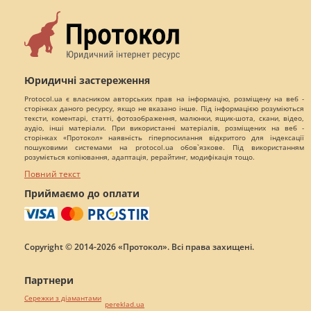
Юридичні застереження
Protocol.ua є власником авторських прав на інформацію, розміщену на веб -
сторінках даного ресурсу, якщо не вказано інше. Під інформацією розуміються
тексти, коментарі, статті, фотозображення, малюнки, ящик-шота, скани, відео,
аудіо, інші матеріали. При використанні матеріалів, розміщених на веб -
сторінках «Протокол» наявність гіперпосилання відкритого для індексації
пошуковими системами на protocol.ua обов`язкове. Під використанням
розуміється копіювання, адаптація, рерайтинг, модифікація тощо.
Повний текст
Приймаємо до оплати
Copyright © 2014-2026 «Протокол». Всі права захищені.
Партнери
Сережки з діамантами
pereklad.ua