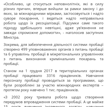
«Особливо, це стосується неповнолітніх, які в силу
різних причин, вперше вийшли за рамки закону і до
яких, за міжнародними мірками, застосовується і надто
суворе покарання, і ведеться надто неправильна
робота щодо їх ресоціалізації. Підсумки саме такого
підходу здебільшого невтішні, адже ув’язнення не
завжди спроможне допомогти», - наголосив заступник
Міністра.
Зокрема, для забезпечення діяльності системи пробації
створено 499 уповноважених органів з питань пробації
та 6 управлінь пробації в міжрегіональних управліннях
з питань виконання кримінальних покарань та
пробації.
Станом на 1 грудня 2017 в територіальних органах
пробації працювало 3316 працівників. Навчання
персоналу пробації проводиться за програмами, що
були розроблені за участю міжнародних експертів –
протягом року навчено 1 тис. працівників.
«З 2002 року тривала робота щодо створення
передумов впровадження системи пробації. А це майже
15 років вивчення іноземного досвіду, навчання