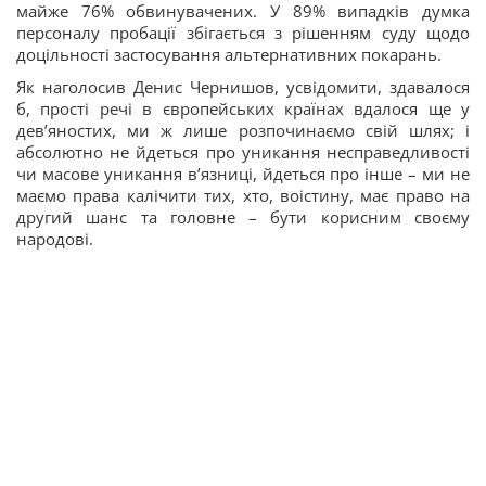
майже 76% обвинувачених. У 89% випадків думка
персоналу пробації збігається з рішенням суду щодо
доцільності застосування альтернативних покарань.
Як наголосив Денис Чернишов, усвідомити, здавалося
б, прості речі в європейських країнах вдалося ще у
дев’яностих, ми ж лише розпочинаємо свій шлях; і
абсолютно не йдеться про уникання несправедливості
чи масове уникання в’язниці, йдеться про інше – ми не
маємо права калічити тих, хто, воістину, має право на
другий шанс та головне – бути корисним своєму
народові.